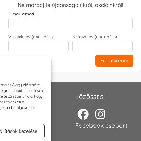
Ne maradj le újdonságainkról, akcióinkról!
E-mail címed
Vezetéknév (opcionális)
Keresztnév (opcionális)
Feliratkozom
sára és/vagy elérésére.
élyre szabott hirdetések
ővé teszi számunkra, hogy
T
KÖZÖSSÉGI
nosítók ezen a
nyosan befolyásolhat
p@torokszilvi.com
6 30 6767872
Facebook csoport
állítások kezelése