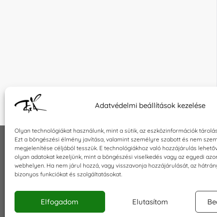
Adatvédelmi beállítások kezelése
Olyan technológiákat használunk, mint a sütik, az eszközinformációk tárolá
Ezt a böngészési élmény javítása, valamint személyre szabott és nem szem
megjelenítése céljából tesszük. E technológiákhoz való hozzájárulás lehet
INFORMÁCIÓK
KAPCSOLA
olyan adatokat kezeljünk, mint a böngészési viselkedés vagy az egyedi azo
webhelyen. Ha nem járul hozzá, vagy visszavonja hozzájárulását, az hátrá
Általános szerződési feltételek
E-mail:
sho
bizonyos funkciókat és szolgáltatásokat.
Adatkezelési tájékoztató
Telefon: +3
Impresszum
Elfogadom
Elutasítom
Be