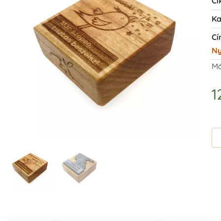
Ci
Ka
Cí
N
Má
1