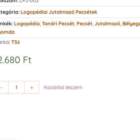
kkszám:
LPJ-002
tegória:
Logopédiai Jutalmazó Pecsétek
mkék:
Logopédia
,
Tanári Pecsét
,
Pecsét
,
Jutalmazó
,
Bélyeg
yomda
rka:
TSz
2.680
Ft
-
+
Kosárba teszem