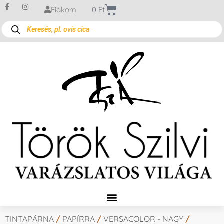
Fiókom
0
Ft
TINTAPÁRNA
/
PAPÍRRA
/
VERSACOLOR - NAGY
/