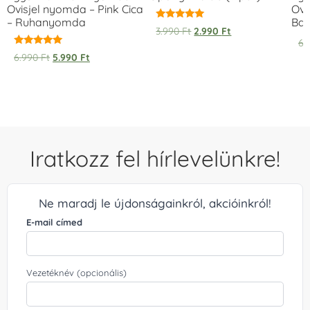
Ovisjel nyomda – Pink Cica
Ovi
– Ruhanyomda
Bag
Értékelés:
3.990
Ft
2.990
Ft
5.00
6.
/ 5
Értékelés:
6.990
Ft
5.990
Ft
5.00
/ 5
Iratkozz fel hírlevelünkre!
Ne maradj le újdonságainkról, akcióinkról!
E-mail címed
Vezetéknév (opcionális)