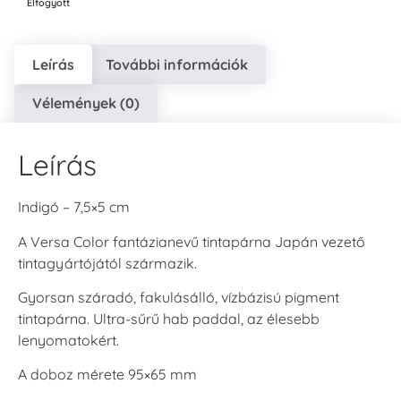
Elfogyott
Leírás
További információk
Vélemények (0)
Leírás
Indigó – 7,5×5 cm
A Versa Color fantázianevű tintapárna Japán vezető
tintagyártójától származik.
Gyorsan száradó, fakulásálló, vízbázisú pigment
tintapárna. Ultra-sűrű hab paddal, az élesebb
lenyomatokért.
A doboz mérete 95×65 mm