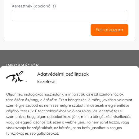
Keresztnév (opcionális)
Feliratkozom
INFORMÁCIÓK
Adatvédelmi beállítások
Általános szerződési feltételek
kezelése
Adatkezelési tájékoztató
Impresszum
Olyan technológiákat használunk, mint a sütik, az eszközinformációk
tárolására és/vagy elérésére. Ezt a böngészési élmény javítása, valamint
személyre szabott és nem személyre szabott hirdetések megjelenítése
céljából tesszük. E technológiákhoz való hozzájárulás lehetővé teszi
KAPCSOLAT
számunkra, hogy olyan adatokat kezeljünk, mint a böngészési viselkedés
vagy az egyedi azonosítók ezen a webhelyen. Ha nem járul hozzá, vagy
visszavonja hozzájárulását, az hátrányosan befolyásolhat bizonyos
E-mail:
shop@torokszilvi.com
funkciókat és szolgáltatásokat.
Telefon: +36 30 6767872