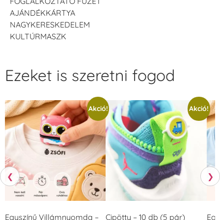
FOGLALKOZTATÓ FÜZET
AJÁNDÉKKÁRTYA
NAGYKERESKEDELEM
KULTÚRMASZK
Ezeket is szeretni fogod
Akció!
Akció!
❮
❯
Egyszínű Villámnyomda –
Cipötty – 10 db (5 pár)
Egy