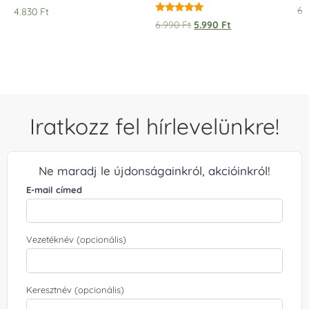
Értékelés:
6.
4.830
Ft
5.00
Értékelés:
6.990
Ft
5.990
Ft
/ 5
5.00
/ 5
Iratkozz fel hírlevelünkre!
Ne maradj le újdonságainkról, akcióinkról!
E-mail címed
Vezetéknév (opcionális)
Keresztnév (opcionális)