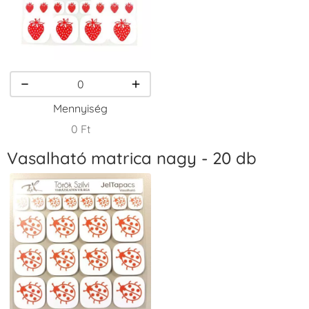
VersaCraft
VersaCraft
VersaCraft
Tintapárna -
Tintapárna -
Tintapárna -
Homokbarna
Kiwizöld
Narancssárga
+1.380 Ft
+1.380 Ft
+1.380 Ft
Mennyiség
0 Ft
Vasalható matrica nagy - 20 db
VersaCraft
VersaCraft
VersaCraft
Tintapárna -
Tintapárna -
Tintapárna -
Orgonalila
Pipacspiros
Rózsaszín
+1.380 Ft
+1.380 Ft
+790 Ft