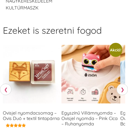
NAGYKERESKEDELEM
KULTÚRMASZK
Ezeket is szeretni fogod
Akció!
❮
❯
Ovisjel nyomdacsomag –
Egyszínű Villámnyomda –
Egy
Ovis Duó + textil tintapárna
Ovisjel nyomda – Pink Cica
Ovi
– Ruhanyomda
Bag