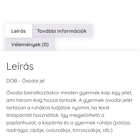
Leírás
További információk
VersaCraft
VersaCraft
VersaCraft
Vélemények (0)
Tintapárna - Lila
Tintapárna -
Tintapárna -
Mentazöld
Rágógumi
+790 Ft
rózsaszín
+1.380 Ft
Leírás
+790 Ft
DOB – Óvodai jel
Óvodai beiratkozáskor minden gyermek kap egy jelet,
ami három évig hozzá tartozik. A gyermek óvodai jelét
tartósan a ruhákra tudjátok nyomni, ha textil
VersaCraft
VersaCraft
tintapárnát használtok. Így megjelölhető a
Tintapárna -
Tintapárna -
paplanhuzat, a kispárna és a gyermek ruhája (pólója,
Hidegszürke -
Vízkék
VersaCraft
nadrágja, cipője, oviszsákja, tornazsákja, stb.)
+790 Ft
+1.380 Ft