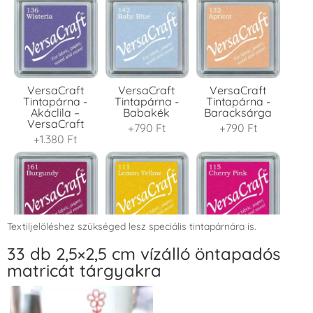
VersaCraft
VersaCraft
VersaCraft
Tintapárna -
Tintapárna -
Tintapárna -
Akáclila –
Babakék
Baracksárga
VersaCraft
+790 Ft
+790 Ft
+1.380 Ft
Textiljelöléshez szükséged lesz speciális tintapárnára is.
VersaCraft
VersaCraft
VersaCraft
33 db 2,5×2,5 cm vízálló öntapadós
Tintapárna -
Tintapárna -
Tintapárna -
matricát tárgyakra
Bordó
Citromsárga
Cseresznyeszín
+1.380 Ft
+1.380 Ft
+790 Ft