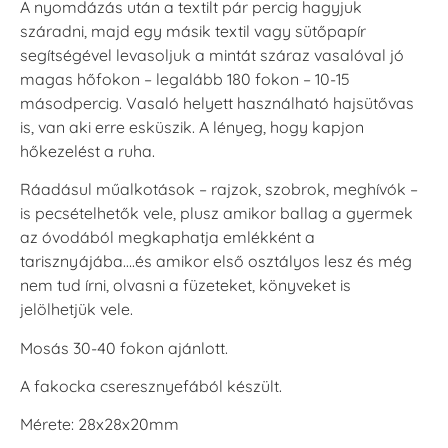
A nyomdázás után a textilt pár percig hagyjuk
száradni, majd egy másik textil vagy sütőpapír
segítségével levasoljuk a mintát száraz vasalóval jó
magas hőfokon – legalább 180 fokon – 10-15
másodpercig. Vasaló helyett használható hajsütővas
is, van aki erre esküszik. A lényeg, hogy kapjon
hőkezelést a ruha.
Ráadásul műalkotások – rajzok, szobrok, meghívók –
is pecsételhetők vele, plusz amikor ballag a gyermek
az óvodából megkaphatja emlékként a
tarisznyájába….és amikor első osztályos lesz és még
nem tud írni, olvasni a füzeteket, könyveket is
jelölhetjük vele.
Mosás 30-40 fokon ajánlott.
A fakocka cseresznyefából készült.
Mérete: 28x28x20mm