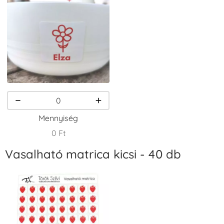
VersaCraft
VersaCraft
VersaCraft
Tintapárna -
Tintapárna -
Tintapárna -
Csokibarna
Erdőzöld
Fehér
+1.380 Ft
+790 Ft
+1.380 Ft
Mennyiség
0 Ft
Vasalható matrica kicsi - 40 db
VersaCraft
VersaCraft
VersaCraft
Tintapárna -
Tintapárna -
Tintapárna -
Fekete
Fenyőzöld
Gránátalma
+1.380 Ft
+1.380 Ft
+790 Ft