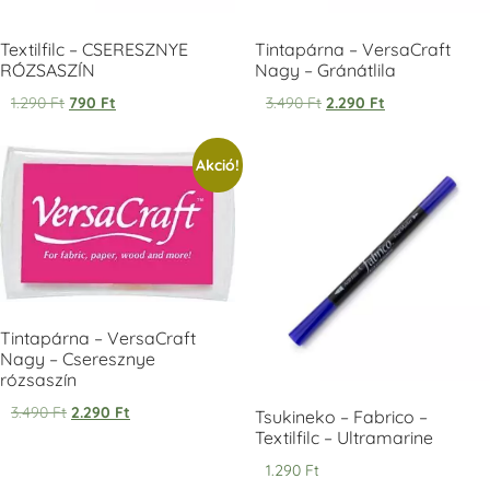
Textilfilc – CSERESZNYE
Tintapárna – VersaCraft
RÓZSASZÍN
Nagy – Gránátlila
1.290
Ft
790
Ft
3.490
Ft
2.290
Ft
Tsukineko -
Tsukineko -
Tsukineko -
Akció!
VersaCraft
VersaCraft
VersaCraft
Tintapárna -
Tintapárna -
Tintapárna -
Starry Night -
Stone -
Wasabi
csillagos éjkék
kőszürke
+1.380 Ft
+1.380 Ft
+1.380 Ft
Tintapárna – VersaCraft
Nagy – Cseresznye
rózsaszín
3.490
Ft
2.290
Ft
VersaCraft
VersaCraft
VersaCraft
Tsukineko – Fabrico –
Tintapárna -
Tintapárna -
Tintapárna -
Textilfilc – Ultramarine
Éjkék
Ködszürke
Középkék
1.290
Ft
+1.380 Ft
+1.380 Ft
+790 Ft