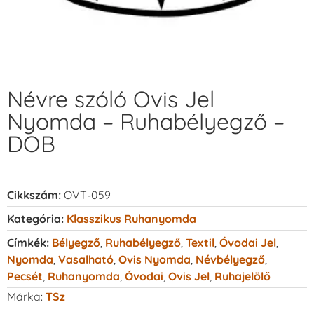
Névre szóló Ovis Jel
Nyomda – Ruhabélyegző –
DOB
Cikkszám:
OVT-059
Kategória:
Klasszikus Ruhanyomda
Címkék:
Bélyegző
,
Ruhabélyegző
,
Textil
,
Óvodai Jel
,
Nyomda
,
Vasalható
,
Ovis Nyomda
,
Névbélyegző
,
Pecsét
,
Ruhanyomda
,
Óvodai
,
Ovis Jel
,
Ruhajelölő
Márka:
TSz