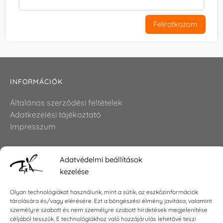
Feliratkozom
INFORMÁCIÓK
Általános szerződési feltételek
Adatkezelési tájékoztató
Impresszum
Adatvédelmi beállítások
KAPCSOLAT
kezelése
E-mail:
shop@torokszilvi.com
Olyan technológiákat használunk, mint a sütik, az eszközinformációk
Telefon: +36 30 6767872
tárolására és/vagy elérésére. Ezt a böngészési élmény javítása, valamint
személyre szabott és nem személyre szabott hirdetések megjelenítése
céljából tesszük. E technológiákhoz való hozzájárulás lehetővé teszi