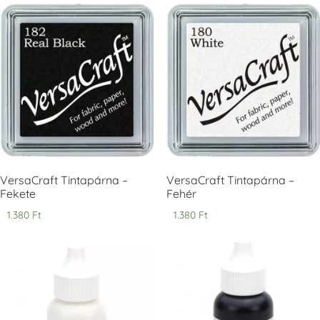
Tsukineko -
Tsukineko -
Tsukineko -
VersaCraft
VersaCraft
VersaCraft
Tintapárna -
Tintapárna -
Tintapárna -
Cherry Red -
Clover -
Cocoa -
Cseresznye
Lóherezöld
kakaóbarna
piros
+1.380 Ft
+1.380 Ft
+1.380 Ft
VersaCraft Tintapárna –
VersaCraft Tintapárna –
Fekete
Fehér
1.380
Ft
1.380
Ft
Tsukineko -
Tsukineko -
Tsukineko -
VersaCraft
VersaCraft
VersaCraft
Tintapárna -
Tintapárna -
Tintapárna -
Denim -
Espresso
Moss -
farmerkék
Mohazöld
+1.380 Ft
+1.380 Ft
+1.380 Ft