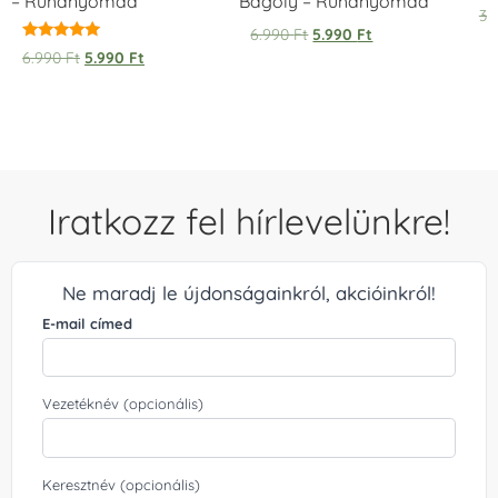
– Ruhanyomda
Bagoly – Ruhanyomda
Ér
3.
5.
6.990
Ft
5.990
Ft
/ 
Értékelés:
6.990
Ft
5.990
Ft
5.00
/ 5
Iratkozz fel hírlevelünkre!
Ne maradj le újdonságainkról, akcióinkról!
E-mail címed
Vezetéknév (opcionális)
Keresztnév (opcionális)