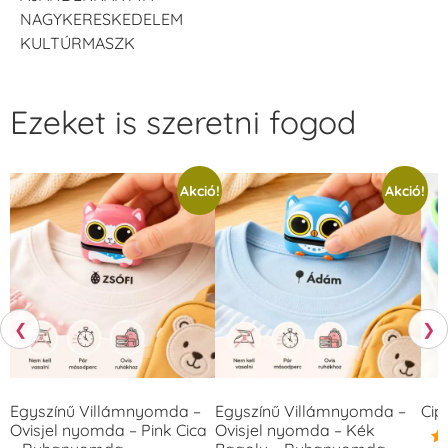
NAGYKERESKEDELEM
KULTÚRMASZK
Ezeket is szeretni fogod
Akció!
Akció!
❮
❯
Egyszínű Villámnyomda –
Egyszínű Villámnyomda –
Cip
Ovisjel nyomda – Pink Cica
Ovisjel nyomda – Kék