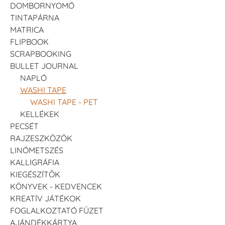
DOMBORNYOMÓ
TINTAPÁRNA
MATRICA
FLIPBOOK
SCRAPBOOKING
BULLET JOURNAL
NAPLÓ
WASHI TAPE
WASHI TAPE - PET
KELLÉKEK
PECSÉT
RAJZESZKÖZÖK
LINÓMETSZÉS
KALLIGRÁFIA
KIEGÉSZÍTŐK
KÖNYVEK - KEDVENCEK
KREATÍV JÁTÉKOK
FOGLALKOZTATÓ FÜZET
AJÁNDÉKKÁRTYA