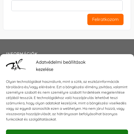
Feliratkozom
INFORMÁCIÓK
Adatvédelmi beállítások
Általános szerződési feltételek
kezelése
Adatkezelési tájékoztató
Impresszum
Olyan technológiákat használunk, mint a sütik, az eszközinformációk
tárolására és/vagy elérésére. Ezt a böngészési élmény javítása, valamint
személyre szabott és nem személyre szabott hirdetések megjelenítése
céljából tesszük. E technológiákhoz való hozzájárulás lehetővé teszi
KAPCSOLAT
számunkra, hogy olyan adatokat kezeljünk, mint a böngészési viselkedés
vagy az egyedi azonosítók ezen a webhelyen. Ha nem járul hozzá, vagy
visszavonja hozzájárulását, az hátrányosan befolyásolhat bizonyos
E-mail:
shop@torokszilvi.com
funkciókat és szolgáltatásokat.
Telefon: +36 30 6767872