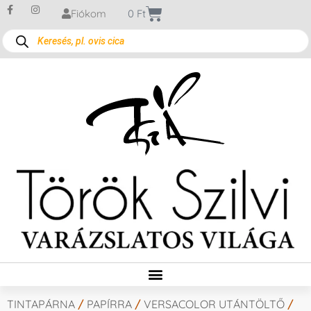
Fiókom
0
Ft
TINTAPÁRNA
/
PAPÍRRA
/
VERSACOLOR UTÁNTÖLTŐ
/