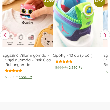
Akció!
Akció!
❮
❯
Egyszínű Villámnyomda –
Cipötty – 10 db (5 pár)
Egy
Ovisjel nyomda – Pink Cica
Ovi
– Ruhanyomda
Bag
Értékelés:
3.990
Ft
2.990
Ft
5.00
6.
/ 5
Értékelés:
6.990
Ft
5.990
Ft
5.00
/ 5