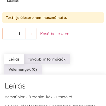
Készleten
Textil jelölésére nem használható.
-
+
Kosárba teszem
Leírás
További információk
Vélemények (0)
Leírás
VersaColor – Birodalmi kék – utántöltő
A VersaColor fantázianevű tintapárna Japán vezető