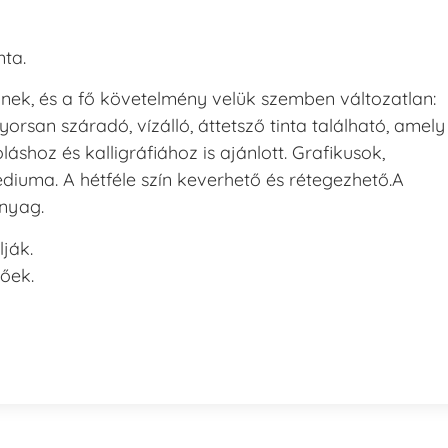
nta.
nek, és a fő követelmény velük szemben változatlan:
yorsan száradó, vízálló, áttetsző tinta található, amely
láshoz és kalligráfiához is ajánlott. Grafikusok,
édiuma. A hétféle szín keverhető és rétegezhető.A
anyag.
lják.
őek.