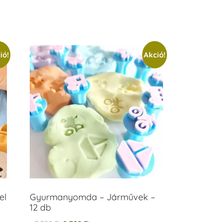
ió!
Akció!
el
Gyurmanyomda – Járművek –
12 db