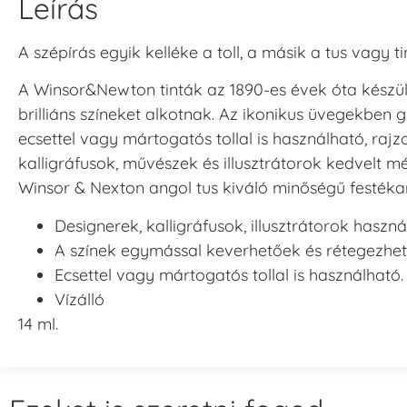
Leírás
A szépírás egyik kelléke a toll, a másik a tus vagy ti
A Winsor&Newton tinták az 1890-es évek óta készül
brilliáns színeket alkotnak. Az ikonikus üvegekben g
ecsettel vagy mártogatós tollal is használható, rajzo
kalligráfusok, művészek és illusztrátorok kedvelt m
Winsor & Nexton angol tus kiváló minőségű festék
Designerek, kalligráfusok, illusztrátorok haszná
A színek egymással keverhetőek és rétegezhet
Ecsettel vagy mártogatós tollal is használható.
Vízálló
14 ml.