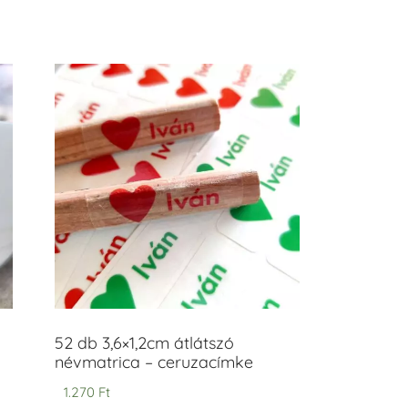
52 db 3,6×1,2cm átlátszó
névmatrica – ceruzacímke
1.270
Ft