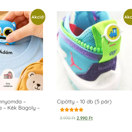
Akció!
Akc
ámnyomda –
Cipötty – 10 db (5 pár)
a – Kék Bagoly –
Értékelés:
3.990
Ft
2.990
Ft
5.00
t
/ 5