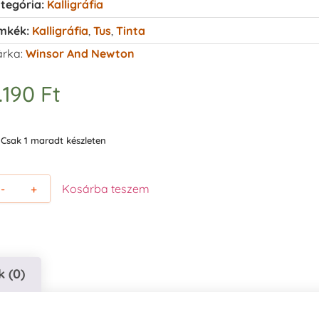
tegória:
Kalligráfia
mkék:
Kalligráfia
,
Tus
,
Tinta
rka:
Winsor And Newton
.190
Ft
Csak 1 maradt készleten
-
+
Kosárba teszem
 (0)