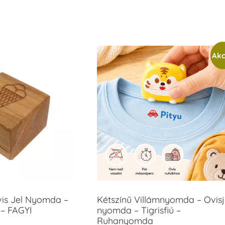
Akc
vis Jel Nyomda –
Kétszínű Villámnyomda – Ovisj
– FAGYI
nyomda – Tigrisfiú –
Ruhanyomda