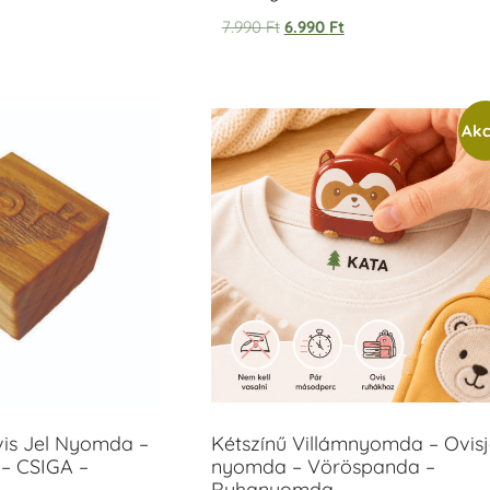
7.990
Ft
6.990
Ft
Akc
vis Jel Nyomda –
Kétszínű Villámnyomda – Ovisj
– CSIGA –
nyomda – Vöröspanda –
Ruhanyomda