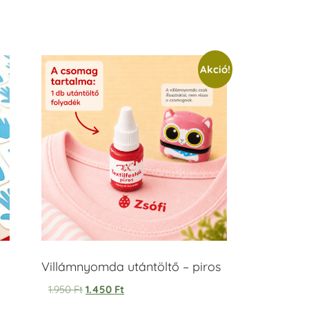
Akció!
Villámnyomda utántöltő – piros
1.950
Ft
1.450
Ft