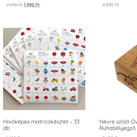
Értékelés:
Értékelés:
2.490
Ft
1.990
Ft
4.830
Ft
5.00
5.00
/ 5
/ 5
Hívóképes matricakészlet – 33
Névre szóló O
db
Ruhabélyegző 