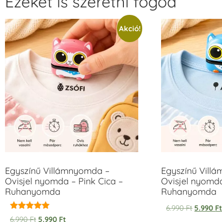
Ezeket is szeretni fogod
Akció!
Egyszínű Villámnyomda –
Egyszínű Vill
Ovisjel nyomda – Pink Cica –
Ovisjel nyomd
Ruhanyomda
Ruhanyomda
6.990
Ft
5.990
F
Értékelés:
6.990
Ft
5.990
Ft