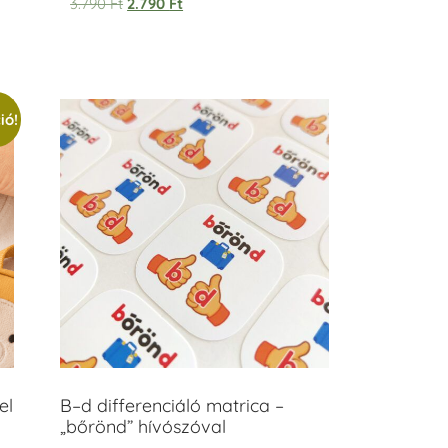
3.790
Ft
2.790
Ft
ió!
el
B–d differenciáló matrica –
„bőrönd” hívószóval