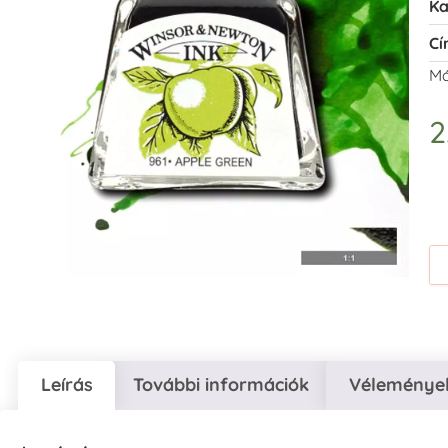
Ka
Cí
Má
2
Leírás
További információk
Vélemények