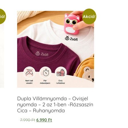
ió!
Akció!
Dupla Villámnyomda – Ovisjel
nyomda – 2 az 1-ben -Rózsaszín
Cica – Ruhanyomda
7.990
Ft
6.990
Ft