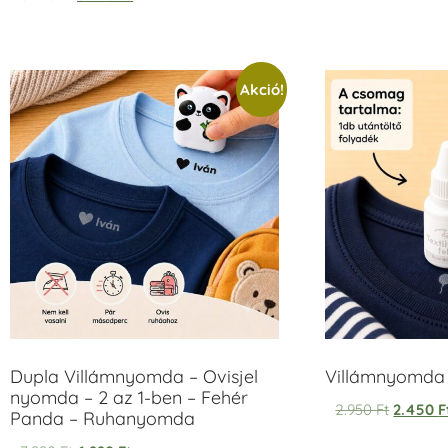
5.00
/ 5
Akció!
Dupla Villámnyomda – Ovisjel
Villámnyomda u
nyomda – 2 az 1-ben – Fehér
2.950
Ft
2.450
F
Panda – Ruhanyomda