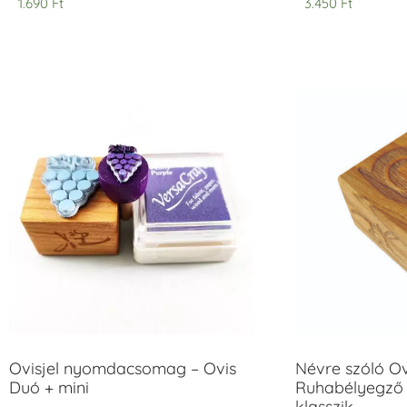
1.690
Ft
3.450
Ft
Ovisjel nyomdacsomag – Ovis
Névre szóló O
Duó + mini
Ruhabélyegző 
klasszik