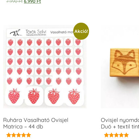
7.990
Ft
6.990
Ft
Akció!
Ruhára Vasalható Ovisjel
Ovisjel nyomd
Matrica – 44 db
Duó + textil ti