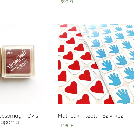
990
Ft
5.00
/ 5
acsomag – Ovis
Matricák – szett – Szív-kéz
ntapárna
1.190
Ft