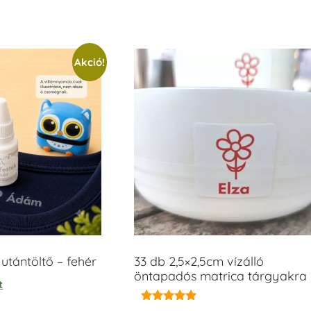
Akció!
tántöltő – fehér
33 db 2,5×2,5cm vízálló
öntapadós matrica tárgyakra
t
Értékelés: