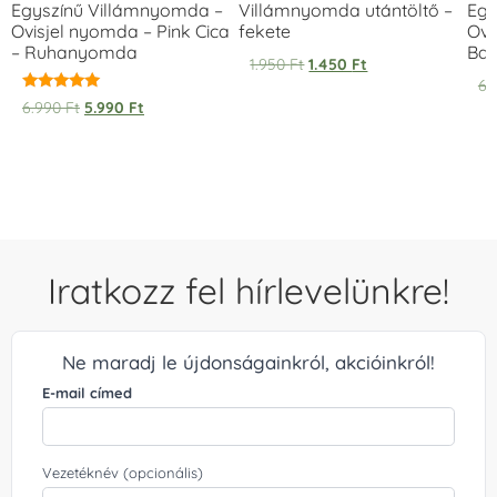
Egyszínű Villámnyomda –
Villámnyomda utántöltő –
Egy
Ovisjel nyomda – Pink Cica
fekete
Ovi
– Ruhanyomda
Bag
1.950
Ft
1.450
Ft
6.
Értékelés:
6.990
Ft
5.990
Ft
5.00
/ 5
Iratkozz fel hírlevelünkre!
Ne maradj le újdonságainkról, akcióinkról!
E-mail címed
Vezetéknév (opcionális)