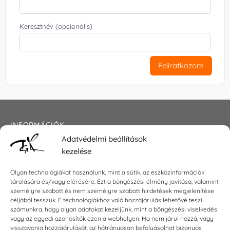
Keresztnév (opcionális)
Feliratkozom
INFORMÁCIÓK
Adatvédelmi beállítások
Általános szerződési feltételek
kezelése
Adatkezelési tájékoztató
Impresszum
Olyan technológiákat használunk, mint a sütik, az eszközinformációk
tárolására és/vagy elérésére. Ezt a böngészési élmény javítása, valamint
személyre szabott és nem személyre szabott hirdetések megjelenítése
céljából tesszük. E technológiákhoz való hozzájárulás lehetővé teszi
KAPCSOLAT
számunkra, hogy olyan adatokat kezeljünk, mint a böngészési viselkedés
vagy az egyedi azonosítók ezen a webhelyen. Ha nem járul hozzá, vagy
visszavonja hozzájárulását, az hátrányosan befolyásolhat bizonyos