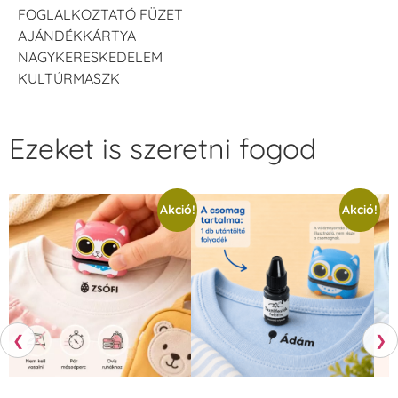
FOGLALKOZTATÓ FÜZET
AJÁNDÉKKÁRTYA
NAGYKERESKEDELEM
KULTÚRMASZK
Ezeket is szeretni fogod
Akció!
Akció!
❮
❯