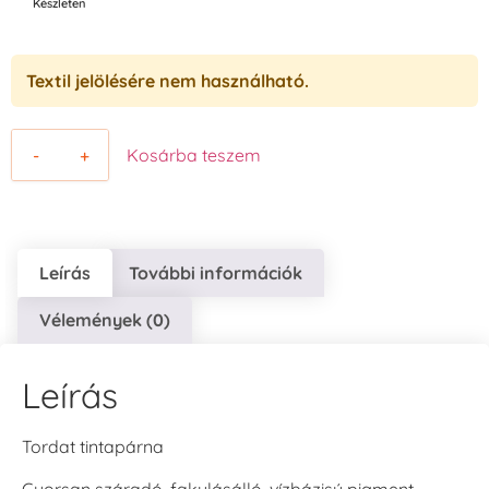
Készleten
Textil jelölésére nem használható.
-
+
Kosárba teszem
Leírás
További információk
Vélemények (0)
Leírás
Tordat tintapárna
Gyorsan száradó, fakulásálló, vízbázisú pigment