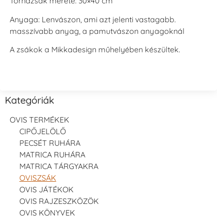
Tornazsák mérete: 30×40 cm
Anyaga: Lenvászon, ami azt jelenti vastagabb.
masszívabb anyag, a pamutvászon anyagoknál
A zsákok a Mikkadesign műhelyében készültek.
Kategóriák
OVIS TERMÉKEK
CIPŐJELÖLŐ
PECSÉT RUHÁRA
MATRICA RUHÁRA
MATRICA TÁRGYAKRA
OVISZSÁK
OVIS JÁTÉKOK
OVIS RAJZESZKÖZÖK
OVIS KÖNYVEK