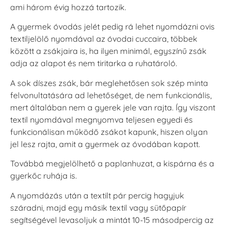
ami három évig hozzá tartozik.
A gyermek óvodás jelét pedig rá lehet nyomdázni ovis
textiljelölő nyomdával az óvodai cuccaira, többek
között a zsákjaira is, ha ilyen minimál, egyszínű zsák
adja az alapot és nem tiritarka a ruhatároló.
A sok díszes zsák, bár meglehetősen sok szép minta
felvonultatására ad lehetőséget, de nem funkcionális,
mert általában nem a gyerek jele van rajta. Így viszont
textil nyomdával megnyomva teljesen egyedi és
funkcionálisan működő zsákot kapunk, hiszen olyan
jel lesz rajta, amit a gyermek az óvodában kapott.
Továbbá megjelölhető a paplanhuzat, a kispárna és a
gyerkőc ruhája is.
A nyomdázás után a textilt pár percig hagyjuk
száradni, majd egy másik textil vagy sütőpapír
segítségével levasoljuk a mintát 10-15 másodpercig az