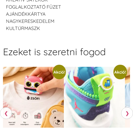
FOGLALKOZTATÓ FÜZET
AJÁNDÉKKÁRTYA
NAGYKERESKEDELEM
KULTÚRMASZK
Ezeket is szeretni fogod
Akció!
Akció!
❮
❯