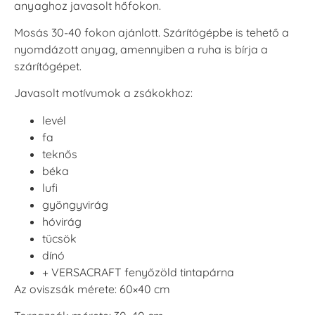
anyaghoz javasolt hőfokon.
Mosás 30-40 fokon ajánlott. Szárítógépbe is tehető a
nyomdázott anyag, amennyiben a ruha is bírja a
szárítógépet.
Javasolt motívumok a zsákokhoz:
levél
fa
teknős
béka
lufi
gyöngyvirág
hóvirág
tücsök
dínó
+ VERSACRAFT fenyőzöld tintapárna
Az oviszsák mérete: 60×40 cm