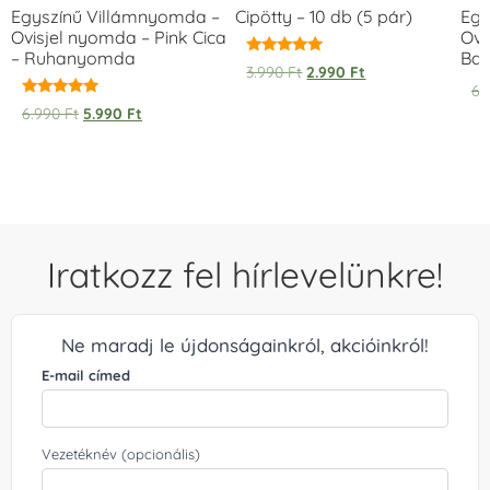
Egyszínű Villámnyomda –
Cipötty – 10 db (5 pár)
Egy
Ovisjel nyomda – Pink Cica
Ovi
– Ruhanyomda
Bag
Értékelés:
3.990
Ft
2.990
Ft
5.00
6.
/ 5
Értékelés:
6.990
Ft
5.990
Ft
5.00
/ 5
Iratkozz fel hírlevelünkre!
Ne maradj le újdonságainkról, akcióinkról!
E-mail címed
Vezetéknév (opcionális)