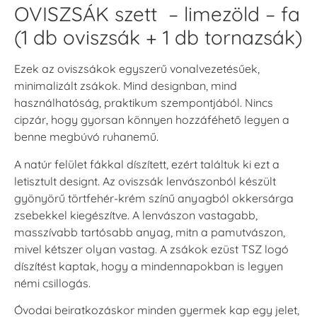
OVISZSÁK szett – limezöld – fa
(1 db oviszsák + 1 db tornazsák)
Ezek az oviszsákok egyszerű vonalvezetésűek,
minimalizált zsákok. Mind designban, mind
használhatóság, praktikum szempontjából. Nincs
cipzár, hogy gyorsan könnyen hozzáféhető legyen a
benne megbúvó ruhanemű.
A natúr felület fákkal díszített, ezért találtuk ki ezt a
letisztult designt. Az oviszsák lenvászonból készült
gyönyörű törtfehér-krém színű anyagból okkersárga
zsebekkel kiegészítve. A lenvászon vastagabb,
masszívabb tartósabb anyag, mitn a pamutvászon,
mivel kétszer olyan vastag. A zsákok ezüst TSZ logó
díszítést kaptak, hogy a mindennapokban is legyen
némi csillogás.
Óvodai beiratkozáskor minden gyermek kap egy jelet,