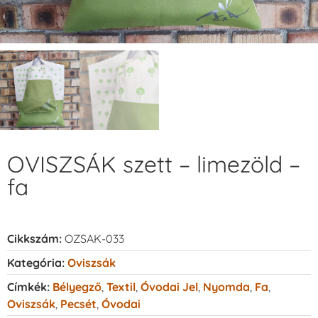
OVISZSÁK szett – limezöld –
fa
Cikkszám:
OZSAK-033
Kategória:
Oviszsák
Címkék:
Bélyegző
,
Textil
,
Óvodai Jel
,
Nyomda
,
Fa
,
Oviszsák
,
Pecsét
,
Óvodai