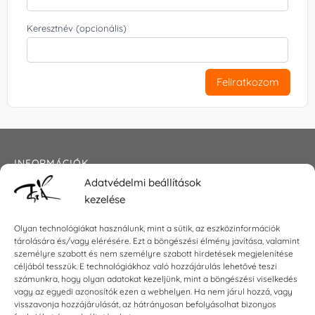
Keresztnév (opcionális)
Feliratkozom
INFORMÁCIÓK
Adatvédelmi beállítások
Általános szerződési feltételek
kezelése
Adatkezelési tájékoztató
Impresszum
Olyan technológiákat használunk, mint a sütik, az eszközinformációk
tárolására és/vagy elérésére. Ezt a böngészési élmény javítása, valamint
személyre szabott és nem személyre szabott hirdetések megjelenítése
céljából tesszük. E technológiákhoz való hozzájárulás lehetővé teszi
KAPCSOLAT
számunkra, hogy olyan adatokat kezeljünk, mint a böngészési viselkedés
vagy az egyedi azonosítók ezen a webhelyen. Ha nem járul hozzá, vagy
visszavonja hozzájárulását, az hátrányosan befolyásolhat bizonyos
E-mail:
shop@torokszilvi.com