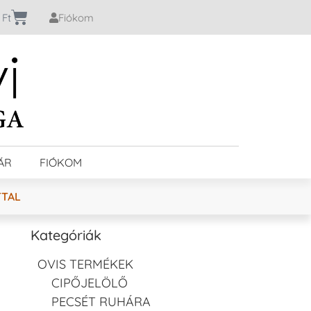
0
Ft
Fiókom
ÁR
FIÓKOM
TTAL
Kategóriák
OVIS TERMÉKEK
CIPŐJELÖLŐ
PECSÉT RUHÁRA