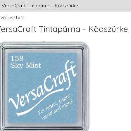
iválasztva:
ersaCraft Tintapárna - Ködszürke