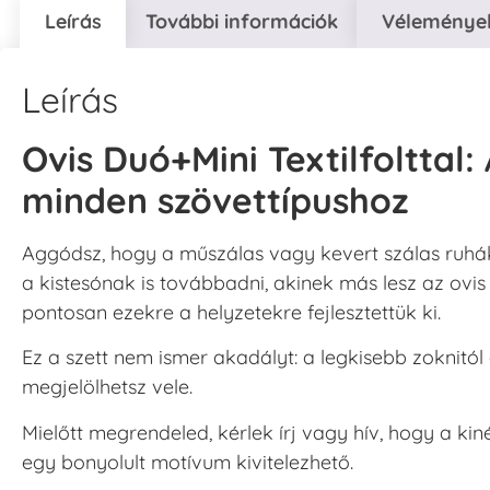
Leírás
További információk
Vélemények
Leírás
Ovis Duó+Mini Textilfolttal
minden szövettípushoz
Aggódsz, hogy a műszálas vagy kevert szálas ruhá
a kistesónak is továbbadni, akinek más lesz az ovis
pontosan ezekre a helyzetekre fejlesztettük ki.
Ez a szett nem ismer akadályt: a legkisebb zoknit
megjelölhetsz vele.
Mielőtt megrendeled, kérlek írj vagy hív, hogy a kin
egy bonyolult motívum kivitelezhető.