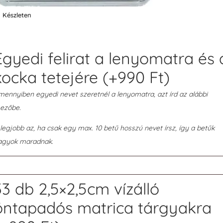
Készleten
Egyedi felirat a lenyomatra és 
kocka tetejére
(+
990
Ft
)
ennyiben egyedi nevet szeretnél a lenyomatra, azt írd az alábbi
ezőbe.
legjobb az, ha csak egy max. 10 betű hosszú nevet írsz, így a betűk
agyok maradnak.
33 db 2,5×2,5cm vízálló
öntapadós matrica tárgyakra