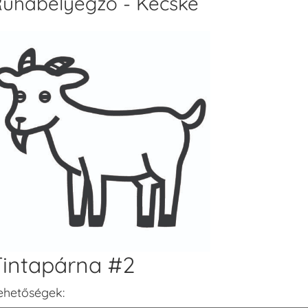
uhabélyegző - Kecske
Tintapárna #2
ehetőségek: