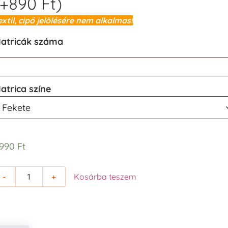
(+
890
Ft
)
extil, cipő jelölésére nem alkalmas!
atricák száma
atrica színe
.990
Ft
-
+
Kosárba teszem