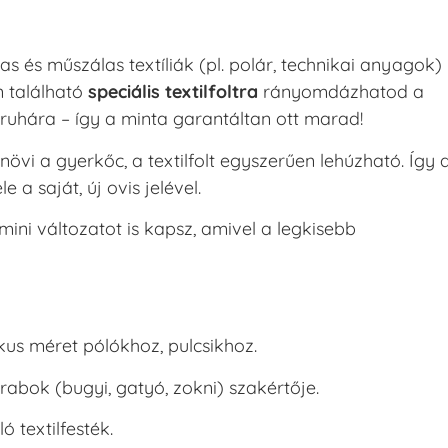
as és műszálas textíliák (pl. polár, technikai anyagok)
 található
speciális textilfoltra
rányomdázhatod a
 ruhára – így a minta garantáltan ott marad!
növi a gyerkőc, a textilfolt egyszerűen lehúzható. Így 
 a saját, új ovis jelével.
ini változatot is kapsz, amivel a legkisebb
kus méret pólókhoz, pulcsikhoz.
abok (bugyi, gatyó, zokni) szakértője.
ó textilfesték.