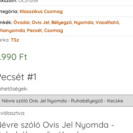
kkszám:
OCS-006
tegória:
Klasszikus Csomag
mkék:
Óvodai
,
Ovis Jel
,
Bélyegző
,
Nyomda
,
Vasalható
,
uhanyomda
,
Pecsét
,
Csomag
rka:
TSz
.990
Ft
ecsét #1
ehetőségek:
iválasztva:
évre szóló Ovis Jel Nyomda -