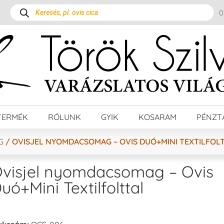
TERMÉK
RÓLUNK
GYIK
KOSARAM
PÉNZT
G
/ OVISJEL NYOMDACSOMAG – OVIS DUÓ+MINI TEXTILFOL
visjel nyomdacsomag – Ovis
uó+Mini Textilfolttal