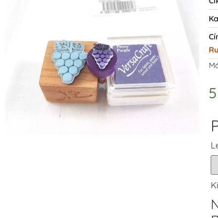
Ci
Ka
Cí
R
Má
5
P
L
K
N