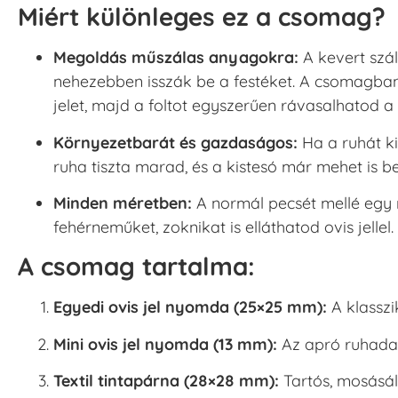
Miért különleges ez a csomag?
Megoldás műszálas anyagokra:
A kevert szál
nehezebben isszák be a festéket. A csomagban
jelet, majd a foltot egyszerűen rávasalhatod a
Környezetbarát és gazdaságos:
Ha a ruhát ki
ruha tiszta marad, és a kistesó már mehet is bele
Minden méretben:
A normál pecsét mellé egy m
fehérneműket, zoknikat is elláthatod ovis jellel.
A csomag tartalma:
Egyedi ovis jel nyomda (25×25 mm):
A klasszi
Mini ovis jel nyomda (13 mm):
Az apró ruhadar
Textil tintapárna (28×28 mm):
Tartós, mosásáll