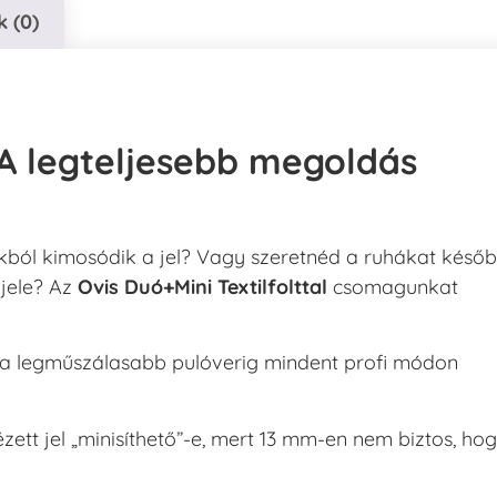
 (0)
: A legteljesebb megoldás
kból kimosódik a jel? Vagy szeretnéd a ruhákat késő
 jele? Az
Ovis Duó+Mini Textilfolttal
csomagunkat
ól a legműszálasabb pulóverig mindent profi módon
ézett jel „minisíthető”-e, mert 13 mm-en nem biztos, ho