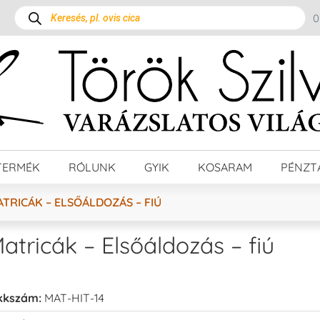
TERMÉK
RÓLUNK
GYIK
KOSARAM
PÉNZT
TRICÁK – ELSŐÁLDOZÁS – FIÚ
atricák – Elsőáldozás – fiú
kkszám:
MAT-HIT-14