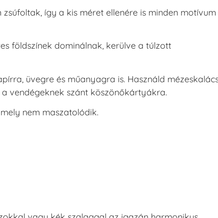
zsúfoltak, így a kis méret ellenére is minden motívum
s földszínek dominálnak, kerülve a túlzott
pírra, üvegre és műanyagra is. Használd mézeskalác
y a vendégeknek szánt köszönőkártyákra.
amely nem maszatolódik.
zokkal vagy kék szalaggal az igazán harmonikus,