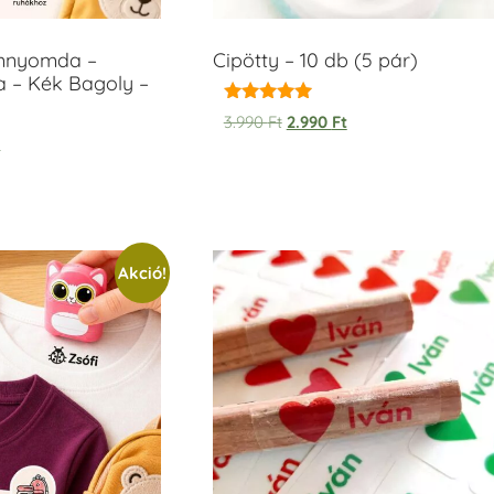
ámnyomda –
Cipötty – 10 db (5 pár)
a – Kék Bagoly –
Értékelés:
3.990
Ft
2.990
Ft
5.00
t
/ 5
Akció!