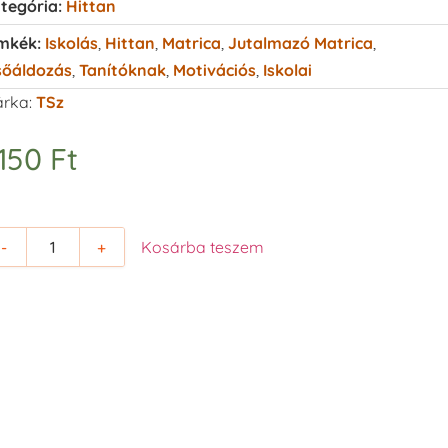
tegória:
Hittan
mkék:
Iskolás
,
Hittan
,
Matrica
,
Jutalmazó Matrica
,
sőáldozás
,
Tanítóknak
,
Motivációs
,
Iskolai
rka:
TSz
.150
Ft
-
+
Kosárba teszem