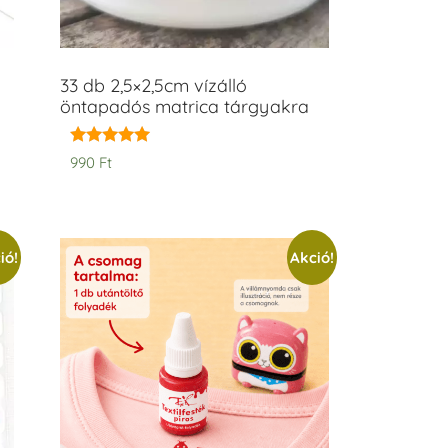
33 db 2,5×2,5cm vízálló
öntapadós matrica tárgyakra
Értékelés:
990
Ft
5.00
/ 5
ió!
Akció!