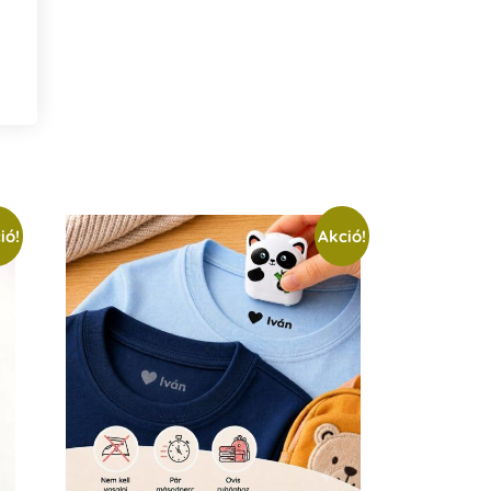
ió!
Akció!