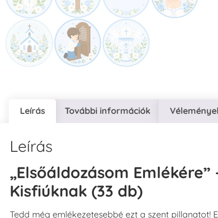
Leírás
További információk
Vélemények
Leírás
„Elsőáldozásom Emlékére” 
Kisfiúknak (33 db)
Tedd még emlékezetesebbé ezt a szent pillanatot! Ez