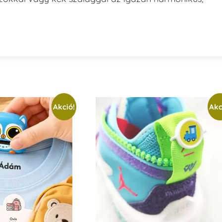
Akció!
Akc