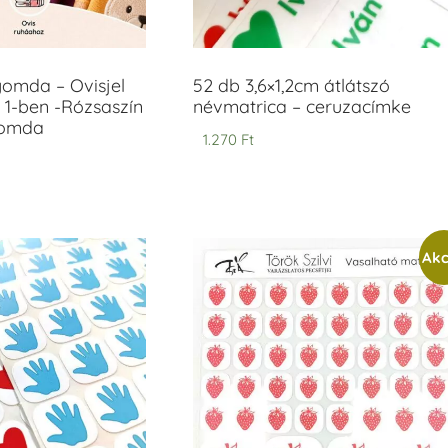
yomda – Ovisjel
52 db 3,6×1,2cm átlátszó
 1-ben -Rózsaszín
névmatrica – ceruzacímke
yomda
1.270
Ft
Akc