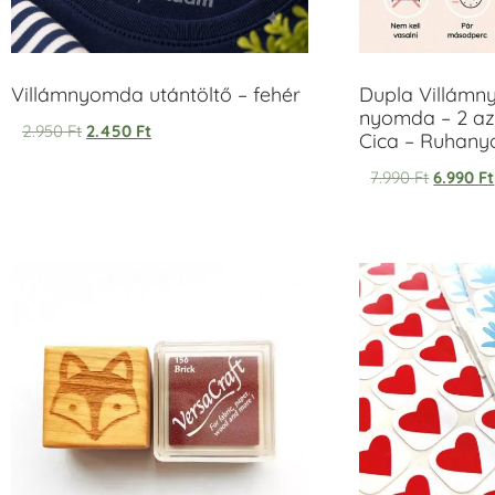
Villámnyomda utántöltő – fehér
Dupla Villámn
nyomda – 2 az
2.950
Ft
2.450
Ft
Cica – Ruhan
7.990
Ft
6.990
Ft