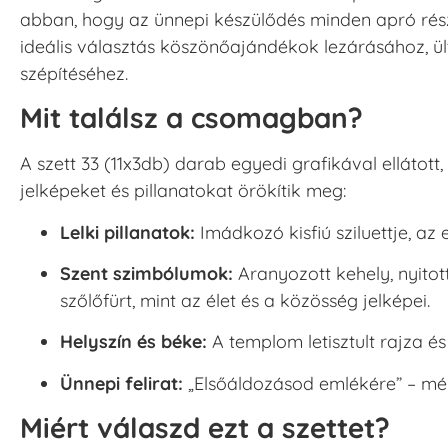
abban, hogy az ünnepi készülődés minden apró rés
ideális választás köszönőajándékok lezárásához, ü
szépítéséhez.
Mit találsz a csomagban?
A szett 33 (11x3db) darab egyedi grafikával ellátot
jelképeket és pillanatokat örökítik meg:
Lelki pillanatok:
Imádkozó kisfiú sziluettje, az
Szent szimbólumok:
Aranyozott kehely, nyitot
szőlőfürt, mint az élet és a közösség jelképei.
Helyszín és béke:
A templom letisztult rajza és
Ünnepi felirat:
„Elsőáldozásod emlékére” – mé
Miért válaszd ezt a szettet?