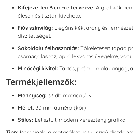
Kifejezetten 3 cm-re tervezve:
A grafikák nem 
élesen és tisztán kivehető.
Fiús színvilág:
Elegáns kék, arany és természete
díszítettséget.
Sokoldalú felhasználás:
Tökéletesen tapad pa
csomagoláshoz, apró lekváros üvegekre, vag
Minőségi kivitel:
Tartós, prémium alapanyag, 
Termékjellemzők:
Mennyiség:
33 db matrica / ív
Méret:
30 mm átmérő (kör)
Stílus:
Letisztult, modern keresztény grafika
Tipp:
Kombináld a matricákat natúr színű díszdobo