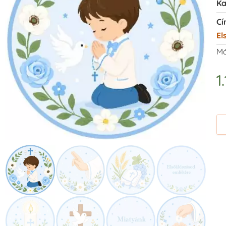
Ka
Cí
El
Má
1