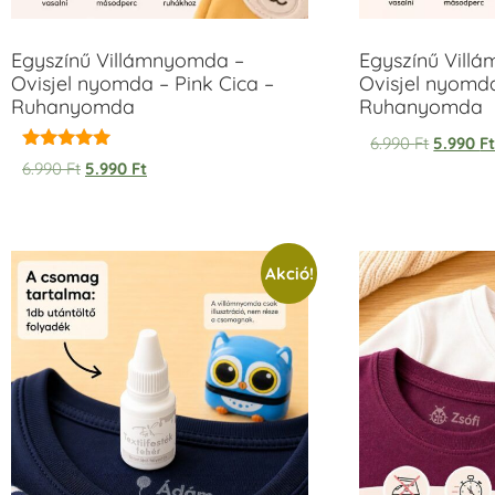
Egyszínű Villámnyomda –
Egyszínű Vill
Ovisjel nyomda – Pink Cica –
Ovisjel nyomd
Ruhanyomda
Ruhanyomda
6.990
Ft
5.990
F
Értékelés:
6.990
Ft
5.990
Ft
5.00
/ 5
Akció!