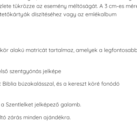
zlete tükrözze az esemény méltóságát. A 3 cm-es mér
ltetőkártyák díszítéséhez vagy az emlékalbum
t, kör alakú matricát tartalmaz, amelyek a legfontosab
 első szentgyónás jelképe
t Biblia búzakalásszal, és a kereszt köré fonódó
 a Szentlelket jelképező galamb.
ltó zárás minden ajándékra.