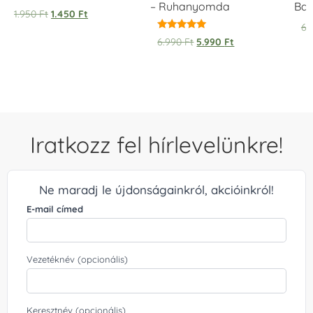
– Ruhanyomda
Bag
1.950
Ft
1.450
Ft
6.
Értékelés:
6.990
Ft
5.990
Ft
5.00
/ 5
Iratkozz fel hírlevelünkre!
Ne maradj le újdonságainkról, akcióinkról!
E-mail címed
Vezetéknév (opcionális)
Keresztnév (opcionális)