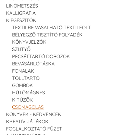
LINÓMETSZÉS
KALLIGRÁFIA
KIEGÉSZÍTŐK
TEXTILRE VASALHATÓ TEXTILFOLT
BÉLYEGZŐ TISZTÍTÓ FOLYADÉK
KÖNYVJELZŐK
SZÜTYŐ
PECSÉTTARTÓ DOBOZOK
BEVÁSÁRLÓTÁSKA
FONALAK
TOLLTARTÓ
GOMBOK
HŰTŐMÁGNES
KITŰZŐK
CSOMAGOLÁS
KÖNYVEK - KEDVENCEK
KREATÍV JÁTÉKOK
FOGLALKOZTATÓ FÜZET