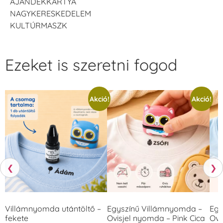
AJÁNDÉKKÁRTYA
NAGYKERESKEDELEM
KULTÚRMASZK
Ezeket is szeretni fogod
Akció!
Akció!
❮
❯
Villámnyomda utántöltő –
Egyszínű Villámnyomda –
Egy
fekete
Ovisjel nyomda – Pink Cica
Ovi