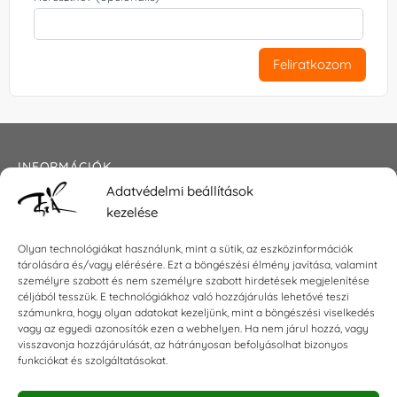
Feliratkozom
INFORMÁCIÓK
Adatvédelmi beállítások
Általános szerződési feltételek
kezelése
Adatkezelési tájékoztató
Impresszum
Olyan technológiákat használunk, mint a sütik, az eszközinformációk
tárolására és/vagy elérésére. Ezt a böngészési élmény javítása, valamint
személyre szabott és nem személyre szabott hirdetések megjelenítése
céljából tesszük. E technológiákhoz való hozzájárulás lehetővé teszi
KAPCSOLAT
számunkra, hogy olyan adatokat kezeljünk, mint a böngészési viselkedés
vagy az egyedi azonosítók ezen a webhelyen. Ha nem járul hozzá, vagy
visszavonja hozzájárulását, az hátrányosan befolyásolhat bizonyos
E-mail:
shop@torokszilvi.com
funkciókat és szolgáltatásokat.
Telefon: +36 30 6767872