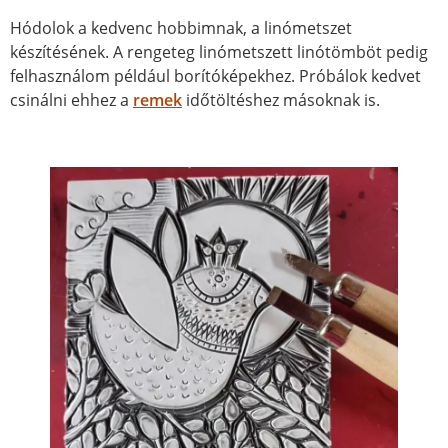
Hódolok a kedvenc hobbimnak, a linómetszet
készítésének. A rengeteg linómetszett linótömböt pedig
felhasználom például borítóképekhez. Próbálok kedvet
csinálni ehhez a
remek
időtöltéshez másoknak is.