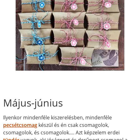
Május-június
Ilyenkor mindenféle kiszerelésben, mindenféle
pecsétcsomag
készül és én csak csomagolok,
csomagolok, és csomagolok…. Azt képzelem erdei
tündér
vagyok, aki jóságport és derűport csomagol a