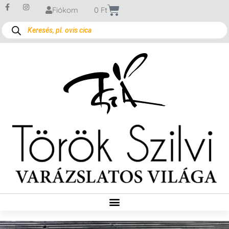
Fiókom
0
Ft