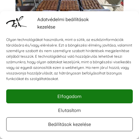
Adatvédelmi beállítások
kezelése
Olyan technológiákat használunk, mint a sütik, az eszközinformációk
tárolására és/vagy elérésére. Ezt a böngészési élmény javítása, valamint
személyre szabott és nem személyre szabott hirdetések megjelenítése
céljából tesszük. E technológiákhoz való hozzájárulás lehetővé teszi
számunkra, hogy olyan adatokat kezeljünk, mint a böngészési viselkedés
vagy az egyedi azonosítók ezen a webhelyen. Ha nem járul hozzá, vagy
visszavonja hozzájárulását, az hátrányosan befolyásolhat bizonyos
Ovisjeles ruhajelölő
funkciókat és szolgáltatásokat.
pecsétek
Elfogadom
Augusztusban jöttek az
ovis
ruha megjelölő felkérések.
Elutasítom
Ez a kis ovisjellel ellátott
nyomda
az anyukák életét
könnyíti meg, rápecsételik a ruhára levasalják, és
Beállítások kezelése
mosható is mosógépben a megjelölt textil.
Természetesen gyereknek is készítünk névre szóló ovis