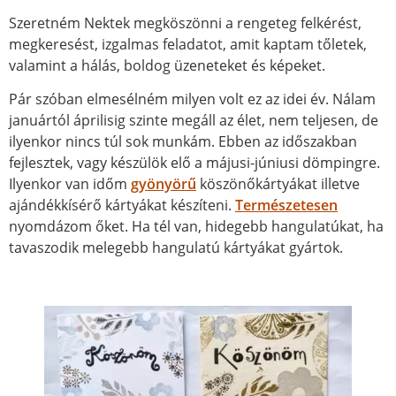
Szeretném Nektek megköszönni a rengeteg felkérést,
megkeresést, izgalmas feladatot, amit kaptam tőletek,
valamint a hálás, boldog üzeneteket és képeket.
Pár szóban elmesélném milyen volt ez az idei év. Nálam
januártól áprilisig szinte megáll az élet, nem teljesen, de
ilyenkor nincs túl sok munkám. Ebben az időszakban
fejlesztek, vagy készülök elő a májusi-júniusi dömpingre.
Ilyenkor van időm
gyönyörű
köszönőkártyákat illetve
ajándékkísérő kártyákat készíteni.
Természetesen
nyomdázom őket. Ha tél van, hidegebb hangulatúkat, ha
tavaszodik melegebb hangulatú kártyákat gyártok.