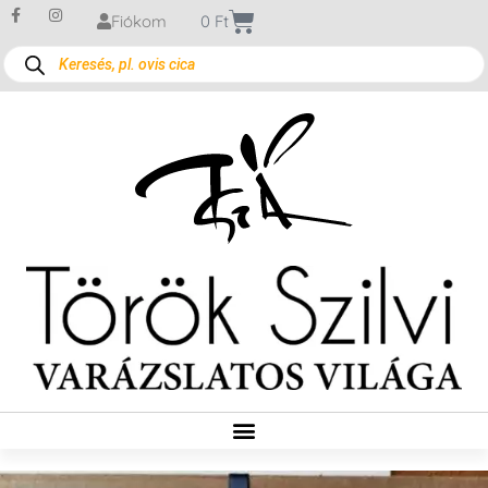
Fiókom
0
Ft