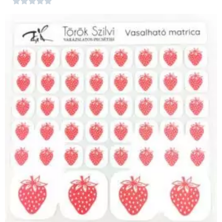




