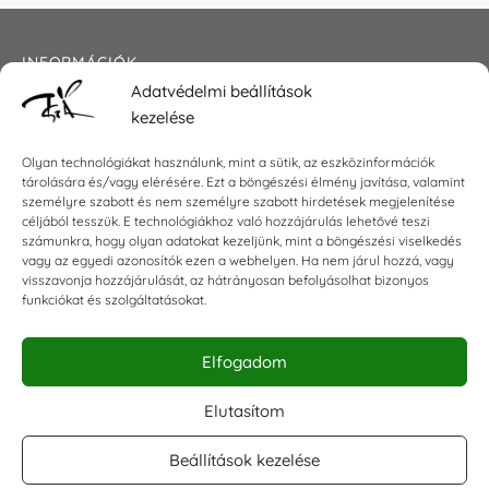
INFORMÁCIÓK
Adatvédelmi beállítások
Általános szerződési feltételek
kezelése
Adatkezelési tájékoztató
Impresszum
Olyan technológiákat használunk, mint a sütik, az eszközinformációk
tárolására és/vagy elérésére. Ezt a böngészési élmény javítása, valamint
személyre szabott és nem személyre szabott hirdetések megjelenítése
céljából tesszük. E technológiákhoz való hozzájárulás lehetővé teszi
számunkra, hogy olyan adatokat kezeljünk, mint a böngészési viselkedés
KAPCSOLAT
vagy az egyedi azonosítók ezen a webhelyen. Ha nem járul hozzá, vagy
visszavonja hozzájárulását, az hátrányosan befolyásolhat bizonyos
E-mail:
shop@torokszilvi.com
funkciókat és szolgáltatásokat.
Telefon: +36 30 6767872
Elfogadom
KÖZÖSSÉGI
Elutasítom
Beállítások kezelése
Facebook csoport