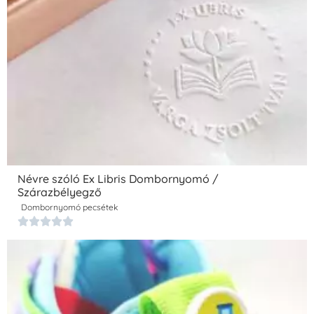
Névre szóló Ex Libris Dombornyomó /
Szárazbélyegző
Dombornyomó pecsétek




