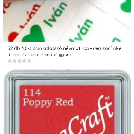
52 db 3,6×1,2cm átlátszó névmatrica - ceruzacímke
Iskolai névmatrica
,
Matrica tárgyakra




