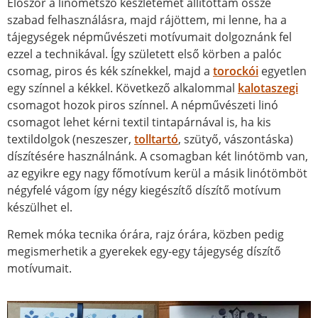
Először a linómetsző készletemet állítottam össze
szabad felhasználásra, majd rájöttem, mi lenne, ha a
tájegységek népművészeti motívumait dolgoznánk fel
ezzel a technikával. Így született első körben a palóc
csomag, piros és kék színekkel, majd a
torockói
egyetlen
egy színnel a kékkel. Következő alkalommal
kalotaszegi
csomagot hozok piros színnel. A népművészeti linó
csomagot lehet kérni textil tintapárnával is, ha kis
textildolgok (neszeszer,
tolltartó
, szütyő, vászontáska)
díszítésére használnánk. A csomagban két linótömb van,
az egyikre egy nagy főmotívum kerül a másik linótömböt
négyfelé vágom így négy kiegészítő díszítő motívum
készülhet el.
Remek móka tecnika órára, rajz órára, közben pedig
megismerhetik a gyerekek egy-egy tájegység díszítő
motívumait.