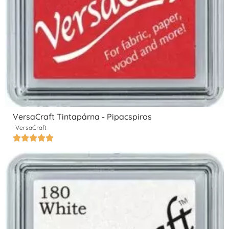
VersaCraft Tintapárna - Pipacspiros
VersaCraft




