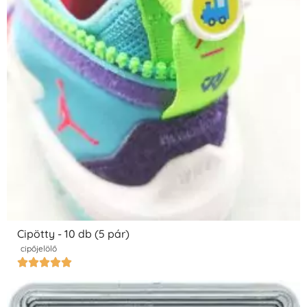
Cipötty - 10 db (5 pár)
cipőjelölő




