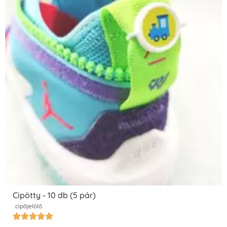
Cipötty - 10 db (5 pár)
cipőjelölő




