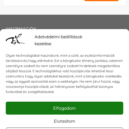
INFORMÁCIÓK
Adatvédelmi beállítások
Általános szerződési feltételek
kezelése
Adatkezelési tájékoztató
Impresszum
Olyan technológiákat használunk, mint a sütik, az eszközinformációk
tárolására és/vagy elérésére. Ezt a böngészési élmény javítása, valamint
személyre szabott és nem személyre szabott hirdetések megjelenítése
céljából tesszük. E technológiákhoz való hozzájárulás lehetővé teszi
KAPCSOLAT
számunkra, hogy olyan adatokat kezeljünk, mint a böngészési viselkedés
vagy az egyedi azonosítók ezen a webhelyen. Ha nem járul hozzá, vagy
visszavonja hozzájárulását, az hátrányosan befolyásolhat bizonyos
E-mail:
shop@torokszilvi.com
funkciókat és szolgáltatásokat.
Telefon: +36 30 6767872
Elfogadom
KÖZÖSSÉGI
Elutasítom