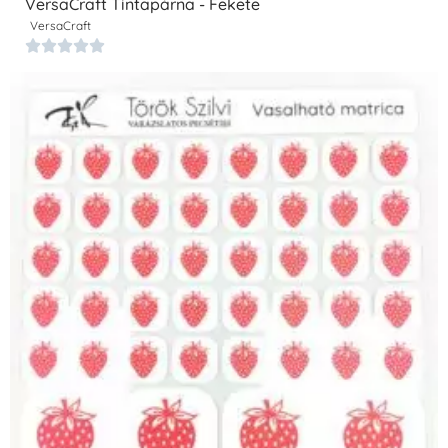
VersaCraft Tintapárna - Fekete
VersaCraft




