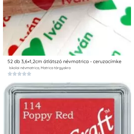
52 db 3,6×1,2cm átlátszó névmatrica - ceruzacímke
Iskolai névmatrica
,
Matrica tárgyakra




