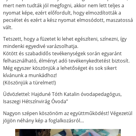
mert nem tudták jól megfogni, akkor nem lett teljes a
nyomat képe, ezért előfordult, hogy elmozdították a
pecsétet és ezért a kész nyomat elmosódott, maszatossá
vált.
Tetszett, hogy a füzetet ki lehet egészíteni, színezni, így
mindenki egyedivé varázsolhatja.
Kötött és szabadidős tevékenységek során egyaránt
felhasználható, élményt adó tevékenykedtetést biztosít.
Még egyszer köszönjük a lehetőséget és sok sikert
kívánunk a munkádhoz!
(Köszönjük a türelmet!)
Üdvözlettel: Hajduné Tóth Katalin óvodapedagógus,
Isaszegi Hétszínvirág Óvoda”
Nagyon szépen köszönöm az együttműködést! Végezetül
jöjjön néhány kép a foglalkozásról…