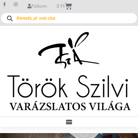
Fiókom
0
Ft