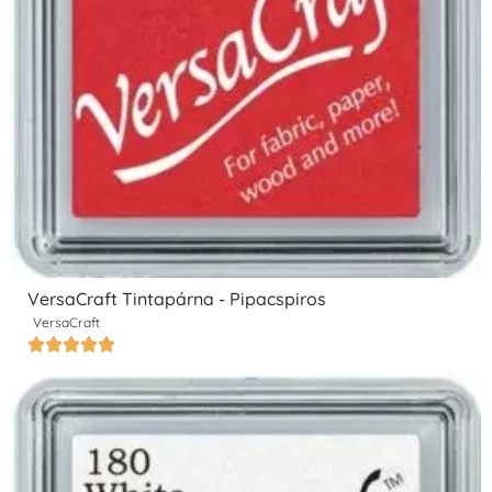
VersaCraft Tintapárna - Pipacspiros
VersaCraft




