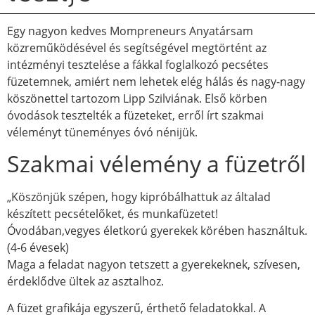
Egy nagyon kedves Mompreneurs Anyatársam
közreműködésével és segítségével megtörtént az
intézményi tesztelése a fákkal foglalkozó pecsétes
füzetemnek, amiért nem lehetek elég hálás és nagy-nagy
köszönettel tartozom Lipp Szilviának. Első körben
óvodások tesztelték a füzeteket, erről írt szakmai
véleményt tüneményes óvó nénijük.
Szakmai vélemény a füzetről
„Köszönjük szépen, hogy kipróbálhattuk az általad
készített pecsételőket, és munkafüzetet!
Óvodában,vegyes életkorú gyerekek körében használtuk.
(4-6 évesek)
Maga a feladat nagyon tetszett a gyerekeknek, szívesen,
érdeklődve ültek az asztalhoz.
A füzet grafikája egyszerű, érthető feladatokkal. A