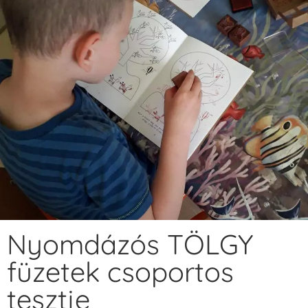
Nyomdázós TÖLGY
füzetek csoportos
tesztje