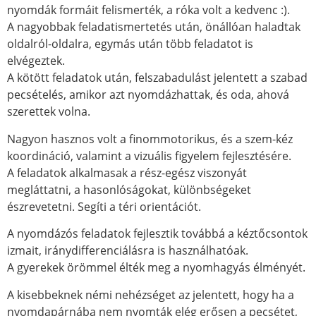
nyomdák formáit felismerték, a róka volt a kedvenc :).
A nagyobbak feladatismertetés után, önállóan haladtak
oldalról-oldalra, egymás után több feladatot is
elvégeztek.
A kötött feladatok után, felszabadulást jelentett a szabad
pecsételés, amikor azt nyomdázhattak, és oda, ahová
szerettek volna.
Nagyon hasznos volt a finommotorikus, és a szem-kéz
koordináció, valamint a vizuális figyelem fejlesztésére.
A feladatok alkalmasak a rész-egész viszonyát
megláttatni, a hasonlóságokat, különbségeket
észrevetetni. Segíti a téri orientációt.
A nyomdázós feladatok fejlesztik továbbá a kéztőcsontok
izmait, iránydifferenciálásra is használhatóak.
A gyerekek örömmel élték meg a nyomhagyás élményét.
A kisebbeknek némi nehézséget az jelentett, hogy ha a
nyomdapárnába nem nyomták elég erősen a pecsétet,