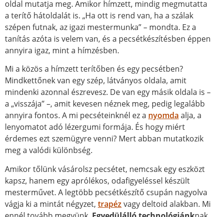
oldal mutatja meg. Amikor hímzett, mindig megmutatta
a terítő hátoldalát is. „Ha ott is rend van, ha a szálak
szépen futnak, az igazi mestermunka” – mondta. Ez a
tanítás azóta is velem van, és a pecsétkészítésben éppen
annyira igaz, mint a hímzésben.
Mi a közös a hímzett terítőben és egy pecsétben?
Mindkettőnek van egy szép, látványos oldala, amit
mindenki azonnal észrevesz. De van egy másik oldala is –
a „visszája” –, amit kevesen néznek meg, pedig legalább
annyira fontos. A mi pecséteinknél ez a
nyomda
alja, a
lenyomatot adó lézergumi formája. És hogy miért
érdemes ezt szemügyre venni? Mert abban mutatkozik
meg a valódi különbség.
Amikor tőlünk vásárolsz pecsétet, nemcsak egy eszközt
kapsz, hanem egy aprólékos, odafigyeléssel készült
mesterművet. A legtöbb pecsétkészítő csupán nagyolva
vágja ki a mintát négyzet,
trapéz
vagy deltoid alakban. Mi
ennél tovább megyünk.
Egyedülálló technológiánk
nak