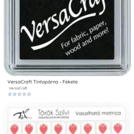
VersaCraft Tintapárna - Fekete
VersaCraft




