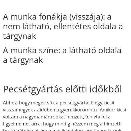
A munka fonákja (visszája): a
nem látható, ellentétes oldala a
tárgynak
A munka színe: a látható oldala
a tárgynak
Pecsétgyártás előtti időkből
Ahhoz, hogy megértsük a pecsétgyártást, egy kicsit
visszamegyek az időben a gyerekkoromhoz. Amikor kicsi
voltam a nagymamám sokat hímzett, ő hívta fel a
figyelmemet arra, hogy mindig nézzem meg a hímzett
terítő hátoldalát. Ha a másik oldalon, amit nem látunk