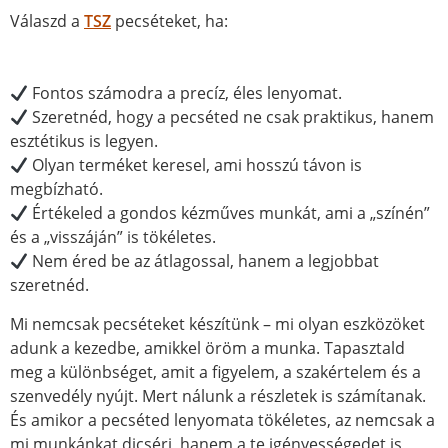
Válaszd a
TSZ
pecséteket, ha:
Fontos számodra a precíz, éles lenyomat.
Szeretnéd, hogy a pecséted ne csak praktikus, hanem
esztétikus is legyen.
Olyan terméket keresel, ami hosszú távon is
megbízható.
Értékeled a gondos kézműves munkát, ami a „színén”
és a „visszáján” is tökéletes.
Nem éred be az átlagossal, hanem a legjobbat
szeretnéd.
Mi nemcsak pecséteket készítünk – mi olyan eszközöket
adunk a kezedbe, amikkel öröm a munka. Tapasztald
meg a különbséget, amit a figyelem, a szakértelem és a
szenvedély nyújt. Mert nálunk a részletek is számítanak.
És amikor a pecséted lenyomata tökéletes, az nemcsak a
mi munkánkat dicséri, hanem a te igényességedet is