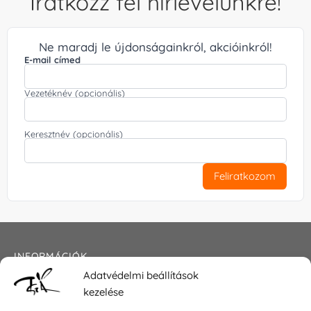
Iratkozz fel hírlevelünkre!
Ne maradj le újdonságainkról, akcióinkról!
E-mail címed
Vezetéknév (opcionális)
Keresztnév (opcionális)
Feliratkozom
INFORMÁCIÓK
Adatvédelmi beállítások
Általános szerződési feltételek
kezelése
Adatkezelési tájékoztató