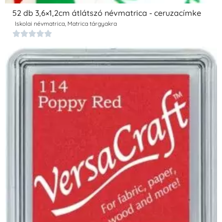
52 db 3,6×1,2cm átlátszó névmatrica - ceruzacímke
Iskolai névmatrica
,
Matrica tárgyakra




