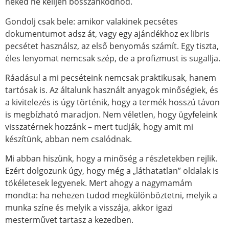
neked ne kelljen bosszankodnod.
Gondolj csak bele: amikor valakinek pecsétes
dokumentumot adsz át, vagy egy ajándékhoz ex libris
pecsétet használsz, az első benyomás számít. Egy tiszta,
éles lenyomat nemcsak szép, de a profizmust is sugallja.
Ráadásul a mi pecséteink nemcsak praktikusak, hanem
tartósak is. Az általunk használt anyagok minőségiek, és
a kivitelezés is úgy történik, hogy a termék hosszú távon
is megbízható maradjon. Nem véletlen, hogy ügyfeleink
visszatérnek hozzánk – mert tudják, hogy amit mi
készítünk, abban nem csalódnak.
Mi abban hiszünk, hogy a minőség a részletekben rejlik.
Ezért dolgozunk úgy, hogy még a „láthatatlan” oldalak is
tökéletesek legyenek. Mert ahogy a nagymamám
mondta: ha nehezen tudod megkülönböztetni, melyik a
munka színe és melyik a visszája, akkor igazi
mesterművet tartasz a kezedben.