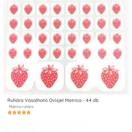
Ruhára Vasalható Ovisjel Matrica - 44 db
Matrica ruhára




