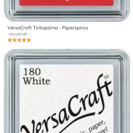
VersaCraft Tintapárna - Pipacspiros
VersaCraft




