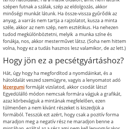
szépen futnak a szálak, szép az eldolgozás, akkor
minőségi munkát látunk. Ha össze-vissza gyűrődik az
anyag, a varrás nem tartja a rajzolatot, kusza a minta
széle, akkor az nem szép, nem esztétikus. Ha nehezen
tudod megkülönböztetni, melyik a munka színe és
fonákja, nos, akkor mesterművet látsz. (Soha nem hittem
volna, hogy ez a tudás hasznos lesz valamikor, de az lett.)
Hogy jön ez a pecsétgyártáshoz?
Hát, úgy hogy ha megfordítod a nyomdáinkat, és a
hátoldalát veszed szemügyre, vagyis a lenyomatot adó
lézergumi
formáját vizslatod, akkor csodát látsz!
Egyedülálló módon nemcsak formára vágjuk a grafikát,
azaz körbevágjuk a mintának megfelelően, ezen
túlmenően a nem kívánt részeket is kiszedjük a
formából. Tesszük ezt azért, hogy csak a pozitív forma
maradjon meg a negatív rész ne maradjon benne a
mintában, ezáltal az a rész ami nem kell lenyomásakor,