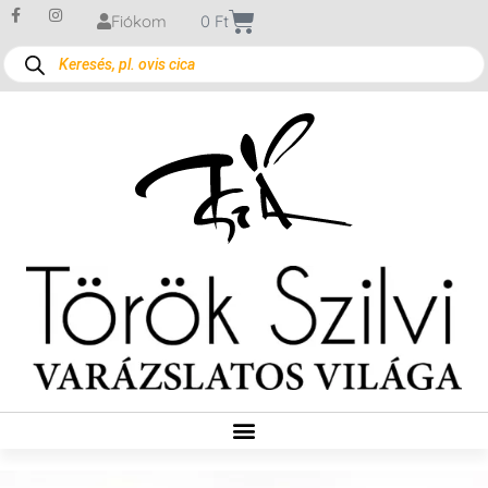
Fiókom
0
Ft