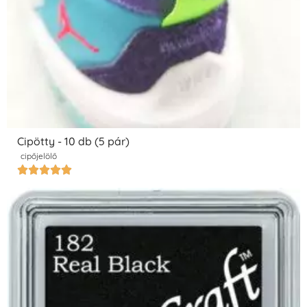
Cipötty - 10 db (5 pár)
cipőjelölő




