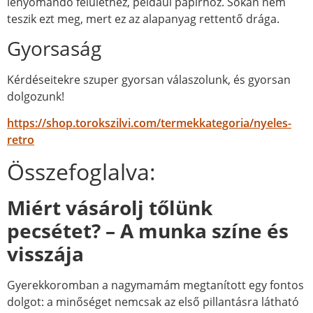
lenyomandó felülethez, például papírhoz. Sokan nem
teszik ezt meg, mert ez az alapanyag rettentő drága.
Gyorsaság
Kérdéseitekre szuper gyorsan válaszolunk, és gyorsan
dolgozunk!
https://shop.torokszilvi.com/termekkategoria/nyeles-
retro
Összefoglalva:
Miért vásárolj tőlünk
pecsétet? – A munka színe és
visszája
Gyerekkoromban a nagymamám megtanított egy fontos
dolgot: a minőséget nemcsak az első pillantásra látható