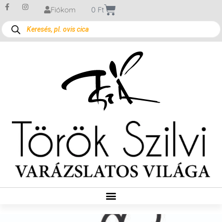
Fiókom
0
Ft