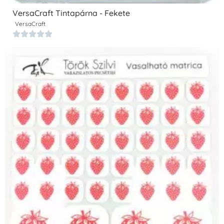
VersaCraft Tintapárna - Fekete
VersaCraft




