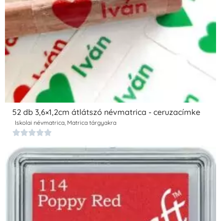
52 db 3,6×1,2cm átlátszó névmatrica - ceruzacímke
Iskolai névmatrica
,
Matrica tárgyakra




