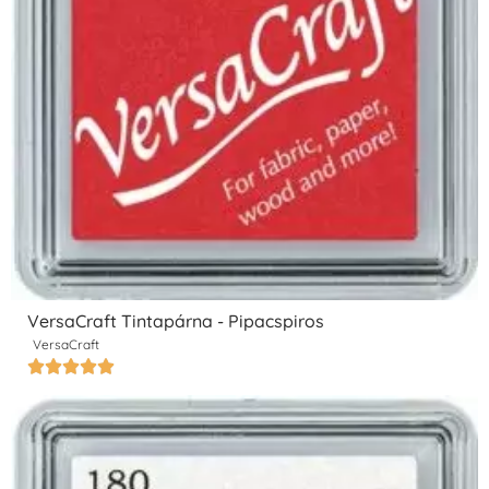
VersaCraft Tintapárna - Pipacspiros
VersaCraft




