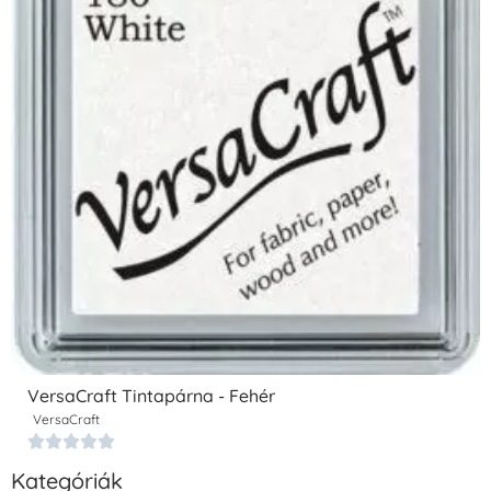
VersaCraft Tintapárna - Fehér
VersaCraft





Kategóriák