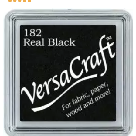




