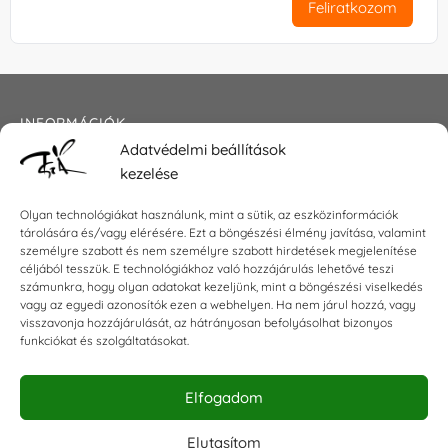
Feliratkozom
INFORMÁCIÓK
Adatvédelmi beállítások
Általános szerződési feltételek
kezelése
Adatkezelési tájékoztató
Impresszum
Olyan technológiákat használunk, mint a sütik, az eszközinformációk
tárolására és/vagy elérésére. Ezt a böngészési élmény javítása, valamint
személyre szabott és nem személyre szabott hirdetések megjelenítése
céljából tesszük. E technológiákhoz való hozzájárulás lehetővé teszi
KAPCSOLAT
számunkra, hogy olyan adatokat kezeljünk, mint a böngészési viselkedés
vagy az egyedi azonosítók ezen a webhelyen. Ha nem járul hozzá, vagy
visszavonja hozzájárulását, az hátrányosan befolyásolhat bizonyos
E-mail:
shop@torokszilvi.com
funkciókat és szolgáltatásokat.
Telefon: +36 30 6767872
Elfogadom
KÖZÖSSÉGI
Elutasítom