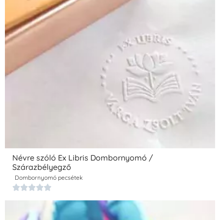
Névre szóló Ex Libris Dombornyomó /
Szárazbélyegző
Dombornyomó pecsétek




