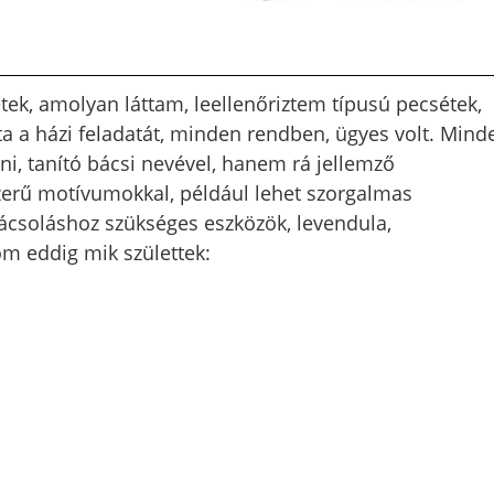
étek, amolyan láttam, leellenőriztem típusú pecsétek,
ta a házi feladatát, minden rendben, ügyes volt. Mind
i, tanító bácsi nevével, hanem rá jellemző
zerű motívumokkal, például lehet szorgalmas
kácsoláshoz szükséges eszközök, levendula,
m eddig mik születtek: