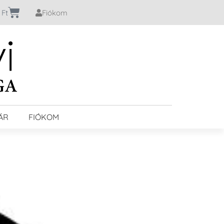
0
Ft
Fiókom
ÁR
FIÓKOM