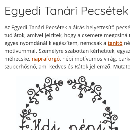
Egyedi Tanári Pecsétek
Az Egyedi Tanári Pecsétek aláírás helyettesítő pecs
tudjátok, amivel jelzitek, hogy a csemete megcsinál
egyes nyomdánál kiegészítem, nemcsak a
tanító
nén
motívummal. Személyre szabottan kérhetitek, egys
méhecske,
napraforgó
, népi motívumos virág, bar
szuperhősnő, ami kedves és Rátok jellemző. Mutato