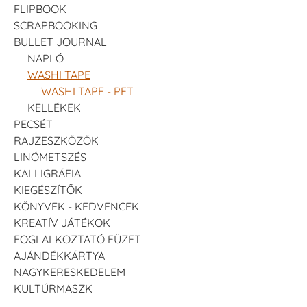
FLIPBOOK
SCRAPBOOKING
BULLET JOURNAL
NAPLÓ
WASHI TAPE
WASHI TAPE - PET
KELLÉKEK
PECSÉT
RAJZESZKÖZÖK
LINÓMETSZÉS
KALLIGRÁFIA
KIEGÉSZÍTŐK
KÖNYVEK - KEDVENCEK
KREATÍV JÁTÉKOK
FOGLALKOZTATÓ FÜZET
AJÁNDÉKKÁRTYA
NAGYKERESKEDELEM
KULTÚRMASZK