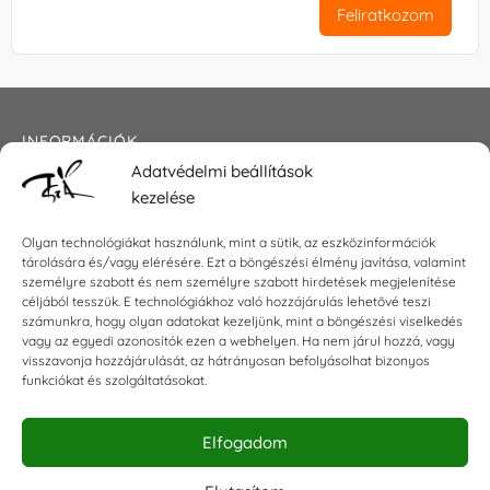
Feliratkozom
INFORMÁCIÓK
Adatvédelmi beállítások
Általános szerződési feltételek
kezelése
Adatkezelési tájékoztató
Impresszum
Olyan technológiákat használunk, mint a sütik, az eszközinformációk
tárolására és/vagy elérésére. Ezt a böngészési élmény javítása, valamint
személyre szabott és nem személyre szabott hirdetések megjelenítése
céljából tesszük. E technológiákhoz való hozzájárulás lehetővé teszi
KAPCSOLAT
számunkra, hogy olyan adatokat kezeljünk, mint a böngészési viselkedés
vagy az egyedi azonosítók ezen a webhelyen. Ha nem járul hozzá, vagy
visszavonja hozzájárulását, az hátrányosan befolyásolhat bizonyos
E-mail:
shop@torokszilvi.com
funkciókat és szolgáltatásokat.
Telefon: +36 30 6767872
Elfogadom
KÖZÖSSÉGI