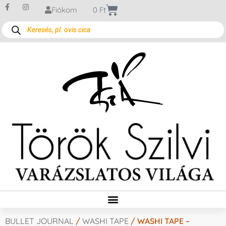
Fiókom
0
Ft
BULLET JOURNAL
/
WASHI TAPE
/ WASHI TAPE –