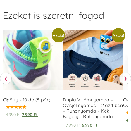
Ezeket is szeretni fogod
Akció!
Akció!
❮
❯
Cipötty – 10 db (5 pár)
Dupla Villámnyomda –
Ovi
Ovisjel nyomda – 2 az 1-ben
Ovi
– Ruhanyomda – Kék
Értékelés:
3.990
Ft
2.990
Ft
Bagoly – Ruhanyomda
5.00
Ér
4.
/ 5
5.
7.990
Ft
6.990
Ft
/ 