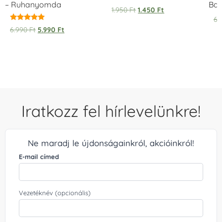
– Ruhanyomda
Bag
1.950
Ft
1.450
Ft
6.
Értékelés:
6.990
Ft
5.990
Ft
5.00
/ 5
Iratkozz fel hírlevelünkre!
Ne maradj le újdonságainkról, akcióinkról!
E-mail címed
Vezetéknév (opcionális)