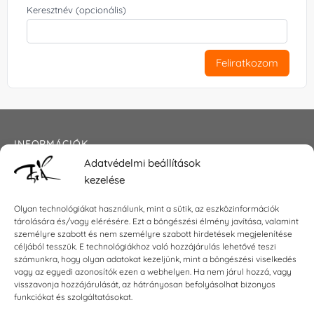
Keresztnév (opcionális)
Feliratkozom
INFORMÁCIÓK
Adatvédelmi beállítások
Általános szerződési feltételek
kezelése
Adatkezelési tájékoztató
Impresszum
Olyan technológiákat használunk, mint a sütik, az eszközinformációk
tárolására és/vagy elérésére. Ezt a böngészési élmény javítása, valamint
személyre szabott és nem személyre szabott hirdetések megjelenítése
céljából tesszük. E technológiákhoz való hozzájárulás lehetővé teszi
KAPCSOLAT
számunkra, hogy olyan adatokat kezeljünk, mint a böngészési viselkedés
vagy az egyedi azonosítók ezen a webhelyen. Ha nem járul hozzá, vagy
visszavonja hozzájárulását, az hátrányosan befolyásolhat bizonyos
E-mail:
shop@torokszilvi.com
funkciókat és szolgáltatásokat.
Telefon: +36 30 6767872