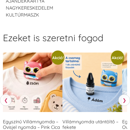
AJÁNDÉKKÁRTYA
NAGYKERESKEDELEM
KULTÚRMASZK
Ezeket is szeretni fogod
Akció!
Akció!
❮
❯
Egyszínű Villámnyomda –
Villámnyomda utántöltő –
Egy
Ovisjel nyomda – Pink Cica
fekete
Ovi