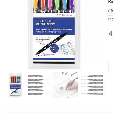
Ka
Cí
Má
4