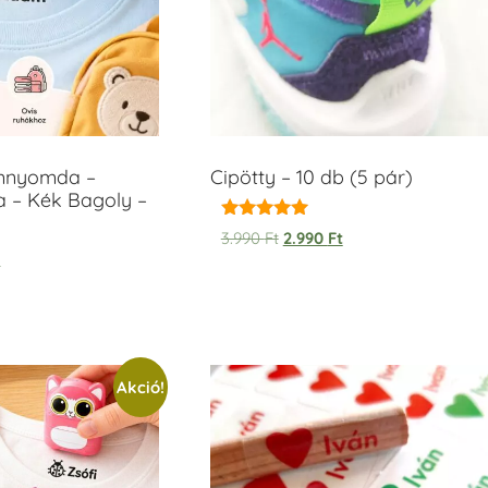
ámnyomda –
Cipötty – 10 db (5 pár)
a – Kék Bagoly –
Értékelés:
3.990
Ft
2.990
Ft
5.00
t
/ 5
Akció!