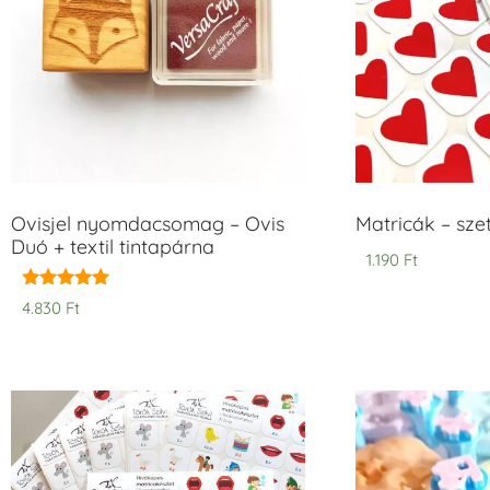
Ovisjel nyomdacsomag – Ovis
Matricák – szet
Duó + textil tintapárna
1.190
Ft
Értékelés:
4.830
Ft
5.00
/ 5