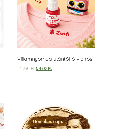
Villámnyomda utántöltő – piros
1.950
Ft
1.450
Ft