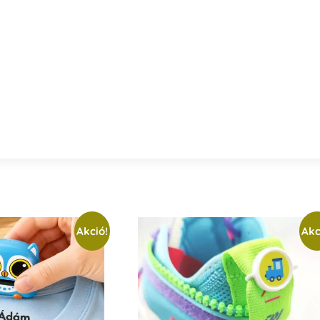
Akció!
Akc