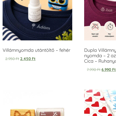
Villámnyomda utántöltő – fehér
Dupla Villámn
nyomda – 2 az
2.950
Ft
2.450
Ft
Cica – Ruhan
7.990
Ft
6.990
Ft