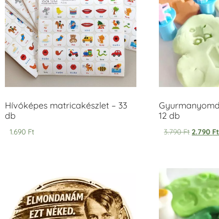
Hívóképes matricakészlet – 33
Gyurmanyomda
db
12 db
1.690
Ft
3.790
Ft
2.790
F