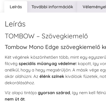
Leírás
További információk
Vélemények
Leírás
TOMBOW – Szövegkiemelő
Tombow Mono Edge szövegkiemelő ké
Két végének köszönhetően több, mint egy egyszerű
filcvég
speciális műanyag védelme
t kapott, így v
anélkül, hogy a hegy megsérüljön. A másik vége e
akár aláhúzni. Az
élénk színek
kiválóak füzetek, not
dekorálásához.
Víz alapú tintája
gyorsan szárad
, így nem kell fél
nem üt át
.