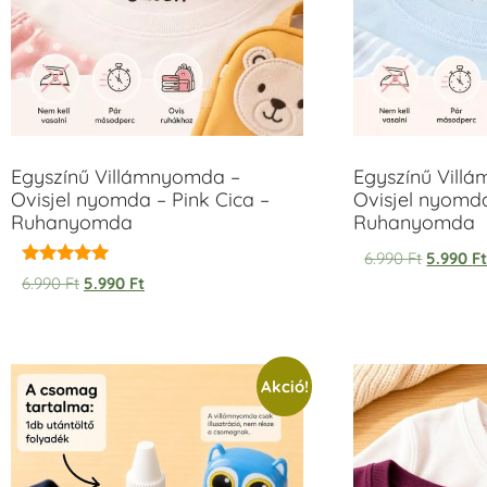
Egyszínű Villámnyomda –
Egyszínű Vill
Ovisjel nyomda – Pink Cica –
Ovisjel nyomd
Ruhanyomda
Ruhanyomda
6.990
Ft
5.990
F
Értékelés:
6.990
Ft
5.990
Ft
5.00
/ 5
Akció!