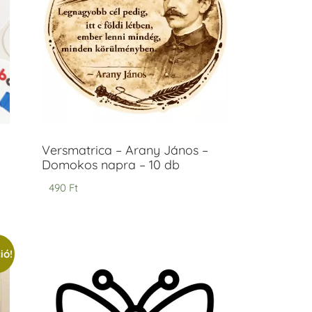
Versmatrica – Arany János –
Domokos napra – 10 db
490
Ft
ió!