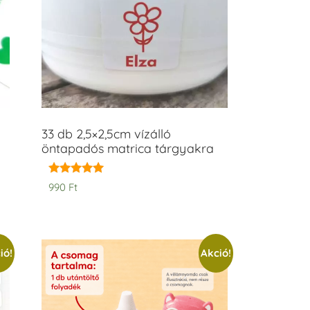
33 db 2,5×2,5cm vízálló
öntapadós matrica tárgyakra
Értékelés:
990
Ft
5.00
/ 5
ió!
Akció!