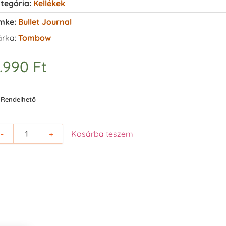
tegória:
Kellékek
mke:
Bullet Journal
rka:
Tombow
.990
Ft
Rendelhető
-
+
Kosárba teszem