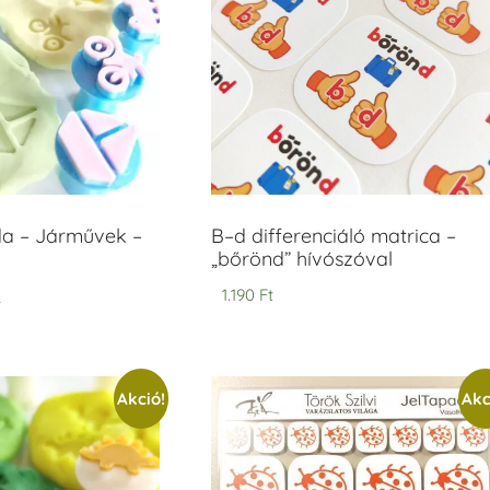
 – Járművek –
B–d differenciáló matrica –
„bőrönd” hívószóval
t
1.190
Ft
Akció!
Akc