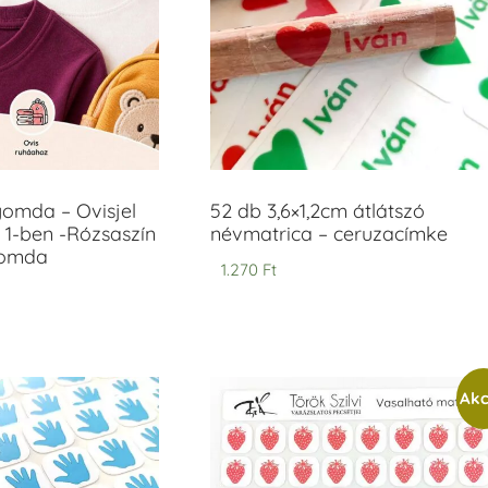
yomda – Ovisjel
52 db 3,6×1,2cm átlátszó
 1-ben -Rózsaszín
névmatrica – ceruzacímke
yomda
1.270
Ft
Akc