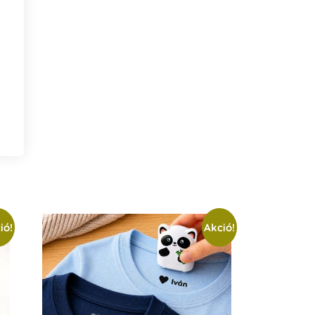
ió!
Akció!