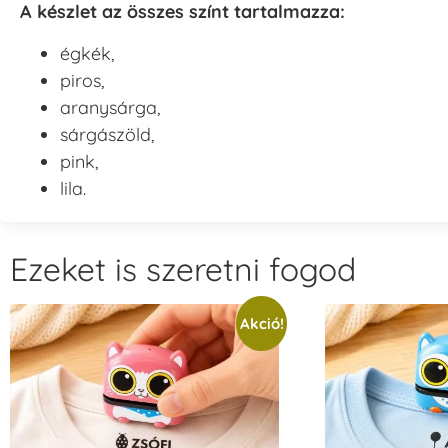
A készlet az összes színt tartalmazza:
égkék,
piros,
aranysárga,
sárgászöld,
pink,
lila.
Ezeket is szeretni fogod
Akció!