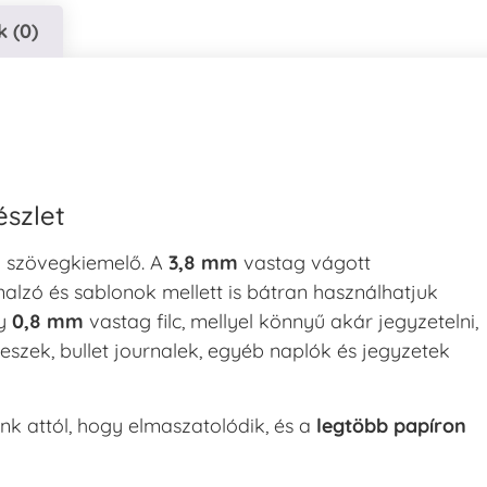
 (0)
szlet
 szövegkiemelő. A
3,8 mm
vastag vágott
onalzó és sablonok mellett is bátran használhatjuk
gy
0,8 mm
vastag filc, mellyel könnyű akár jegyzetelni,
eszek, bullet journalek, egyéb naplók és jegyzetek
nünk attól, hogy elmaszatolódik, és a
legtöbb papíron