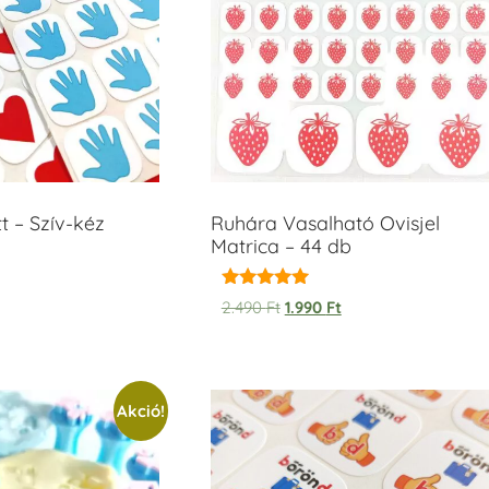
t – Szív-kéz
Ruhára Vasalható Ovisjel
Matrica – 44 db
Értékelés:
2.490
Ft
1.990
Ft
5.00
/ 5
Akció!