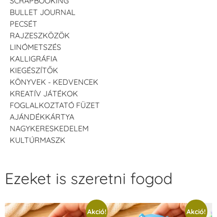
SCRAPBOOKING
BULLET JOURNAL
PECSÉT
RAJZESZKÖZÖK
LINÓMETSZÉS
KALLIGRÁFIA
KIEGÉSZÍTŐK
KÖNYVEK - KEDVENCEK
KREATÍV JÁTÉKOK
FOGLALKOZTATÓ FÜZET
AJÁNDÉKKÁRTYA
NAGYKERESKEDELEM
KULTÚRMASZK
Ezeket is szeretni fogod
Akció!
Akció!