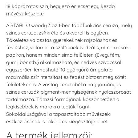
18 káprázatos szín, hegyező és ecset egy kezdő
művész készlete!
A STABILO woody 3 az 1-ben többfunkciós ceruza, mely
színes ceruza, zsírkréta és akvarell is egyben.
Tökéletes választás gyerekeknek rajzoláshoz és
festéshez, valamint a szülőknek is ideális, ui. nem csak
papíron, hanem minden sima felületen (üveg, fém,
gumi, bőr stb.) alkalmazható, és nedves szivaccsal
egyszerűen lemosható. 10 gyönyörű árnyalata
maximális színintenzitást és fedést biztosít még sötét
felületeken is. A vastag ceruzabél a hagyományos
színes ceruzák pigment-mennyiségének nyolcszorosát
tartalmazza. Tömzsi formájának köszönhetően a
legkisebbek is marokra tudják fogni.
Sokoldalúságával a tapasztaltabb művészek
eszköztárának is tökéletes kiegészítője lehet.
A termék jellemzői: