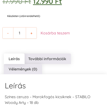
17.990
Ft
12.990
Ft
Készleten (utánrendelhető)
-
+
Kosárba teszem
Leírás
További információk
Vélemények (0)
Leírás
Színes ceruza – Marokfogós kicsiknek – STABILO
Woody Arty – 18 db