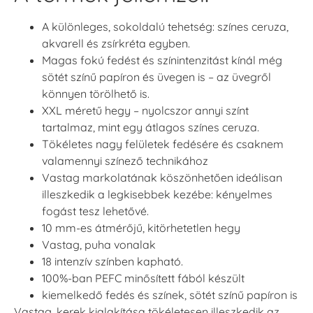
A különleges, sokoldalú tehetség: színes ceruza,
akvarell és zsírkréta egyben.
Magas fokú fedést és színintenzitást kínál még
sötét színű papíron és üvegen is – az üvegről
könnyen törölhető is.
XXL méretű hegy – nyolcszor annyi színt
tartalmaz, mint egy átlagos színes ceruza.
Tökéletes nagy felületek fedésére és csaknem
valamennyi színező technikához
Vastag markolatának köszönhetően ideálisan
illeszkedik a legkisebbek kezébe: kényelmes
fogást tesz lehetővé.
10 mm-es átmérőjű, kitörhetetlen hegy
Vastag, puha vonalak
18 intenzív színben kapható.
100%-ban PEFC minősített fából készült
kiemelkedő fedés és színek, sötét színű papíron is
Vastag, kerek kialakítása tökéletesen illeszkedik az