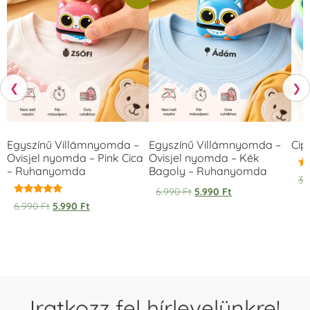
❮
❯
Egyszínű Villámnyomda –
Egyszínű Villámnyomda –
Cip
Ovisjel nyomda – Pink Cica
Ovisjel nyomda – Kék
– Ruhanyomda
Bagoly – Ruhanyomda
Ér
3.
5.
6.990
Ft
5.990
Ft
/ 
Értékelés:
6.990
Ft
5.990
Ft
5.00
/ 5
Iratkozz fel hírlevelünkre!