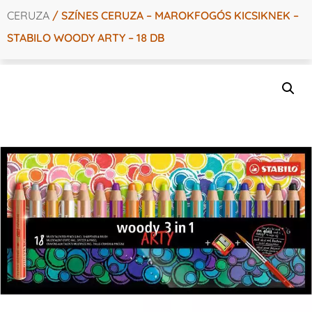
CERUZA
/ SZÍNES CERUZA – MAROKFOGÓS KICSIKNEK –
STABILO WOODY ARTY – 18 DB