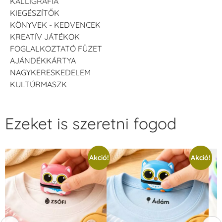
KALLIGRÁFIA
KIEGÉSZÍTŐK
KÖNYVEK - KEDVENCEK
KREATÍV JÁTÉKOK
FOGLALKOZTATÓ FÜZET
AJÁNDÉKKÁRTYA
NAGYKERESKEDELEM
KULTÚRMASZK
Ezeket is szeretni fogod
Akció!
Akció!