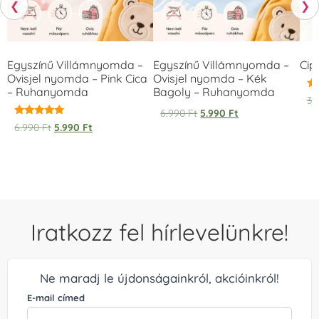
❮
❯
Egyszínű Villámnyomda –
Egyszínű Villámnyomda –
Cip
Ovisjel nyomda – Pink Cica
Ovisjel nyomda – Kék
– Ruhanyomda
Bagoly – Ruhanyomda
Ér
3.
5.
6.990
Ft
5.990
Ft
/ 
Értékelés:
6.990
Ft
5.990
Ft
5.00
/ 5
Iratkozz fel hírlevelünkre!
Ne maradj le újdonságainkról, akcióinkról!
E-mail címed