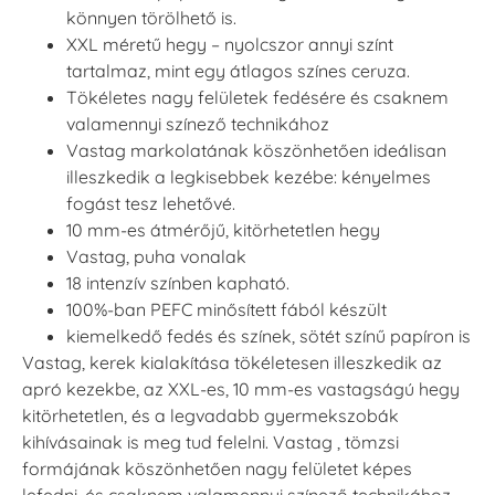
könnyen törölhető is.
XXL méretű hegy – nyolcszor annyi színt
tartalmaz, mint egy átlagos színes ceruza.
Tökéletes nagy felületek fedésére és csaknem
valamennyi színező technikához
Vastag markolatának köszönhetően ideálisan
illeszkedik a legkisebbek kezébe: kényelmes
fogást tesz lehetővé.
10 mm-es átmérőjű, kitörhetetlen hegy
Vastag, puha vonalak
18 intenzív színben kapható.
100%-ban PEFC minősített fából készült
kiemelkedő fedés és színek, sötét színű papíron is
Vastag, kerek kialakítása tökéletesen illeszkedik az
apró kezekbe, az XXL-es, 10 mm-es vastagságú hegy
kitörhetetlen, és a legvadabb gyermekszobák
kihívásainak is meg tud felelni. Vastag , tömzsi
formájának köszönhetően nagy felületet képes
lefedni, és csaknem valamennyi színező technikához