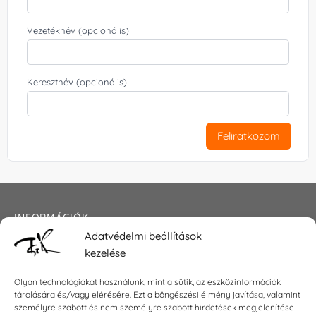
Vezetéknév (opcionális)
Keresztnév (opcionális)
Feliratkozom
INFORMÁCIÓK
Adatvédelmi beállítások
Általános szerződési feltételek
kezelése
Adatkezelési tájékoztató
Impresszum
Olyan technológiákat használunk, mint a sütik, az eszközinformációk
tárolására és/vagy elérésére. Ezt a böngészési élmény javítása, valamint
személyre szabott és nem személyre szabott hirdetések megjelenítése