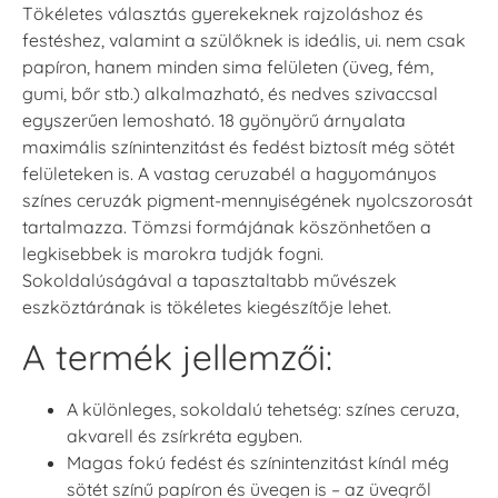
Tökéletes választás gyerekeknek rajzoláshoz és
festéshez, valamint a szülőknek is ideális, ui. nem csak
papíron, hanem minden sima felületen (üveg, fém,
gumi, bőr stb.) alkalmazható, és nedves szivaccsal
egyszerűen lemosható. 18 gyönyörű árnyalata
maximális színintenzitást és fedést biztosít még sötét
felületeken is. A vastag ceruzabél a hagyományos
színes ceruzák pigment-mennyiségének nyolcszorosát
tartalmazza. Tömzsi formájának köszönhetően a
legkisebbek is marokra tudják fogni.
Sokoldalúságával a tapasztaltabb művészek
eszköztárának is tökéletes kiegészítője lehet.
A termék jellemzői:
A különleges, sokoldalú tehetség: színes ceruza,
akvarell és zsírkréta egyben.
Magas fokú fedést és színintenzitást kínál még
sötét színű papíron és üvegen is – az üvegről