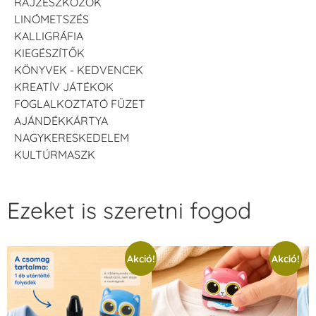
RAJZESZKÖZÖK
LINÓMETSZÉS
KALLIGRÁFIA
KIEGÉSZÍTŐK
KÖNYVEK - KEDVENCEK
KREATÍV JÁTÉKOK
FOGLALKOZTATÓ FÜZET
AJÁNDÉKKÁRTYA
NAGYKERESKEDELEM
KULTÚRMASZK
Ezeket is szeretni fogod
Akció!
Akció!