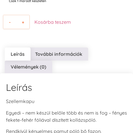
Csak 1 maradt készleten
-
+
Kosárba teszem
Leírás
További információk
Vélemények (0)
Leírás
Szellemkapu
Egyedi – nem készül belőle több és nem is fog – fényes
fekete-fehér fóliával díszített kollázspóló.
Rendkívül kényelmes pamut póló bő fazon.