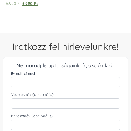
Értékelés:
6.990
Ft
5.990
Ft
5.00
/ 5
Iratkozz fel hírlevelünkre!
Ne maradj le újdonságainkról, akcióinkról!
E-mail címed
Vezetéknév (opcionális)
Keresztnév (opcionális)