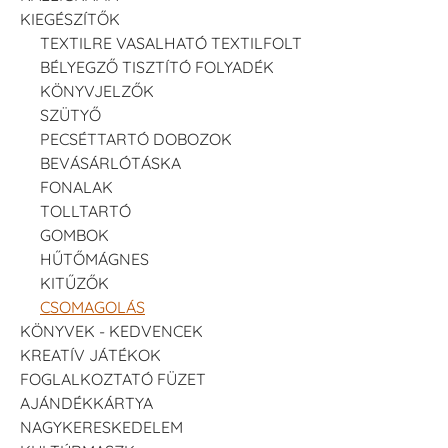
KIEGÉSZÍTŐK
TEXTILRE VASALHATÓ TEXTILFOLT
BÉLYEGZŐ TISZTÍTÓ FOLYADÉK
KÖNYVJELZŐK
SZÜTYŐ
PECSÉTTARTÓ DOBOZOK
BEVÁSÁRLÓTÁSKA
FONALAK
TOLLTARTÓ
GOMBOK
HŰTŐMÁGNES
KITŰZŐK
CSOMAGOLÁS
KÖNYVEK - KEDVENCEK
KREATÍV JÁTÉKOK
FOGLALKOZTATÓ FÜZET
AJÁNDÉKKÁRTYA
NAGYKERESKEDELEM