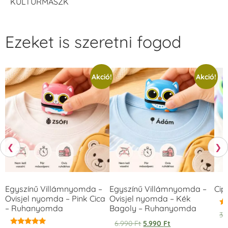
KULTÚRMASZK
Ezeket is szeretni fogod
Akció!
Akció!
❮
❯
Egyszínű Villámnyomda –
Egyszínű Villámnyomda –
Cip
Ovisjel nyomda – Pink Cica
Ovisjel nyomda – Kék
– Ruhanyomda
Bagoly – Ruhanyomda
Ér
3.
5.
6.990
Ft
5.990
Ft
/ 