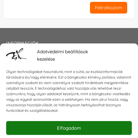
Feliratkozom
INFORMÁCIÓK
Adatvédelmi beállítások
Általános szerződési feltételek
kezelése
Adatkezelési tájékoztató
Impresszum
Olyan technológiákat használunk, mint a sütik, az eszközinformációk
tárolására és/vagy elérésére. Ezt a böngészési élmény javítása, valamint
személyre szabott és nem személyre szabott hirdetések megjelenítése
céljából tesszük. E technológiákhoz való hozzájárulás lehetővé teszi
KAPCSOLAT
számunkra, hogy olyan adatokat kezeljünk, mint a böngészési viselkedés
vagy az egyedi azonosítók ezen a webhelyen. Ha nem járul hozzá, vagy
visszavonja hozzájárulását, az hátrányosan befolyásolhat bizonyos
E-mail:
shop@torokszilvi.com
funkciókat és szolgáltatásokat.
Telefon: +36 30 6767872
Elfogadom
KÖZÖSSÉGI