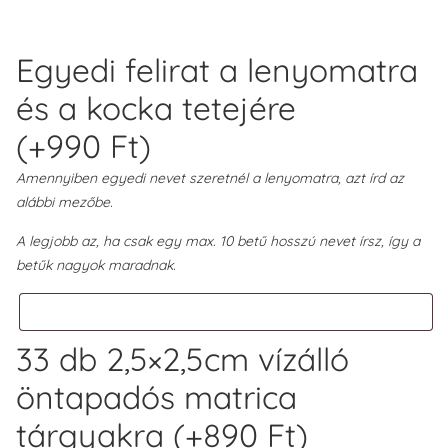
Egyedi felirat a lenyomatra
és a kocka tetejére
(+
990
Ft
)
Amennyiben egyedi nevet szeretnél a lenyomatra, azt írd az
alábbi mezőbe.
A legjobb az, ha csak egy max. 10 betű hosszú nevet írsz, így a
betűk nagyok maradnak.
33 db 2,5×2,5cm vízálló
öntapadós matrica
tárgyakra
(+
890
Ft
)