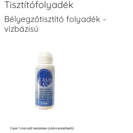
Tisztítófolyadék
Bélyegzőtisztító folyadék -
vízbázisú
Csak 1 maradt készleten (utánrendelhető)