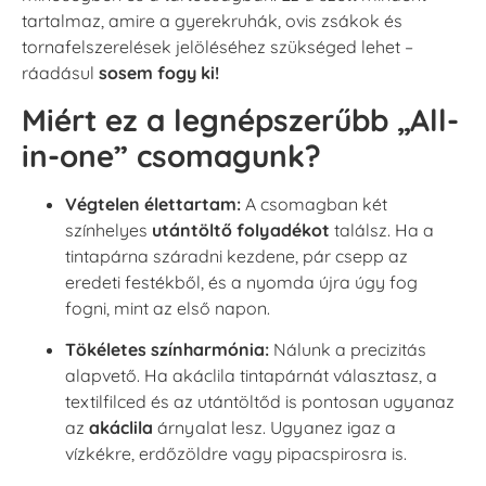
tartalmaz, amire a gyerekruhák, ovis zsákok és
tornafelszerelések jelöléséhez szükséged lehet –
ráadásul
sosem fogy ki!
Miért ez a legnépszerűbb „All-
in-one” csomagunk?
Végtelen élettartam:
A csomagban két
színhelyes
utántöltő folyadékot
találsz. Ha a
tintapárna száradni kezdene, pár csepp az
eredeti festékből, és a nyomda újra úgy fog
fogni, mint az első napon.
Tökéletes színharmónia:
Nálunk a precizitás
alapvető. Ha akáclila tintapárnát választasz, a
textilfilced és az utántöltőd is pontosan ugyanaz
az
akáclila
árnyalat lesz. Ugyanez igaz a
vízkékre, erdőzöldre vagy pipacspirosra is.