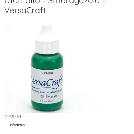
Utántöltő - Smaragdzöld -
VersaCraft
2.790
Ft
Készleten