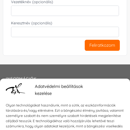
Vezetéknév (opcionális)
Keresztnév (opcionális)
Feliratkozom
INFORMÁCIÓK
Adatvédelmi beállítások
Általános szerződési feltételek
kezelése
Adatkezelési tájékoztató
Impresszum
Olyan technológiákat használunk, mint a sütik, az eszközinformációk
tárolására és/vagy elérésére. Ezt a böngészési élmény javítása, valamint
személyre szabott és nem személyre szabott hirdetések megjelenítése
céljából tesszük. E technológiákhoz való hozzájárulás lehetővé teszi
számunkra, hogy olyan adatokat kezeljünk, mint a böngészési viselkedés
KAPCSOLAT