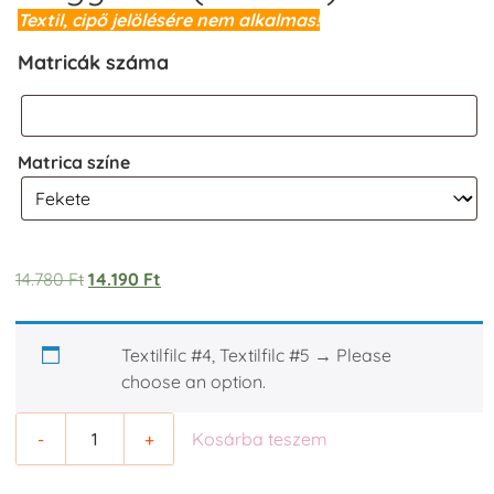
Textil, cipő jelölésére nem alkalmas!
Matricák száma
Matrica színe
14.780
Ft
14.190
Ft
Textilfilc #4, Textilfilc #5
→
Please
choose an option.
-
+
Kosárba teszem