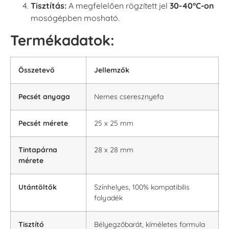
Tisztítás:
A megfelelően rögzített jel
30-40°C-on
mosógépben mosható.
Termékadatok:
Összetevő
Jellemzők
Pecsét anyaga
Nemes cseresznyefa
Pecsét mérete
25 x 25 mm
Tintapárna
28 x 28 mm
mérete
Utántöltők
Színhelyes, 100% kompatibilis
folyadék
Tisztító
Bélyegzőbarát, kíméletes formula