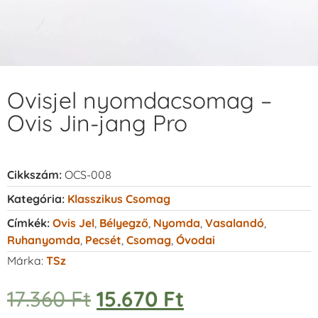
Ovisjel nyomdacsomag –
Ovis Jin-jang Pro
Cikkszám:
OCS-008
Kategória:
Klasszikus Csomag
Címkék:
Ovis Jel
,
Bélyegző
,
Nyomda
,
Vasalandó
,
Ruhanyomda
,
Pecsét
,
Csomag
,
Óvodai
Márka:
TSz
17.360
Ft
15.670
Ft