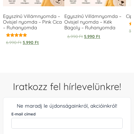
Egyszínű Villámnyomda –
Egyszínű Villámnyomda –
Cip
Ovisjel nyomda – Pink Cica
Ovisjel nyomda – Kék
– Ruhanyomda
Bagoly – Ruhanyomda
Ér
3.
5.
6.990
Ft
5.990
Ft
/ 
Értékelés:
6.990
Ft
5.990
Ft
5.00
/ 5
Iratkozz fel hírlevelünkre!
Ne maradj le újdonságainkról, akcióinkról!
E-mail címed