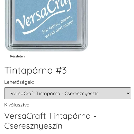
Készleten
Tintapárna #3
Lehetőségek:
Kiválasztva:
VersaCraft Tintapárna -
Cseresznyeszín