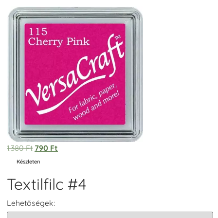
1.380
Ft
790
Ft
Készleten
Textilfilc #4
Lehetőségek: