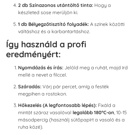
2 db Színazonos utántöltő tinta:
Hogy a
készleted sose merüljön ki.
1 db Bélyegzőtisztító folyadék:
A színek közötti
váltáshoz és a karbantartáshoz.
Így használd a profi
eredményért:
Nyomdázás és írás:
Jelöld meg a ruhát, majd írd
mellé a nevet a filccel.
Száradás:
Várj pár percet, amíg a festék
megpihen a rostokon.
Hőkezelés (A legfontosabb lépés):
Fixáld a
mintát száraz vasalóval
legalább 180°C-on
, 10-15
másodpercig (használj sütőpapírt a vasaló és a
ruha közé).