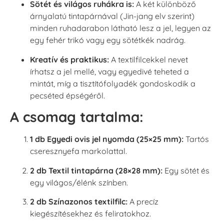
Sötét és világos ruhákra is:
A két különböző
árnyalatú tintapárnával (Jin-jang elv szerint)
minden ruhadarabon látható lesz a jel, legyen az
egy fehér trikó vagy egy sötétkék nadrág.
Kreatív és praktikus:
A textilfilcekkel nevet
írhatsz a jel mellé, vagy egyedivé teheted a
mintát, míg a tisztítófolyadék gondoskodik a
pecséted épségéről.
A csomag tartalma:
1 db Egyedi ovis jel nyomda (25×25 mm):
Tartós
cseresznyefa markolattal.
2 db Textil tintapárna (28×28 mm):
Egy sötét és
egy világos/élénk színben.
2 db Színazonos textilfilc:
A precíz
kiegészítésekhez és feliratokhoz.