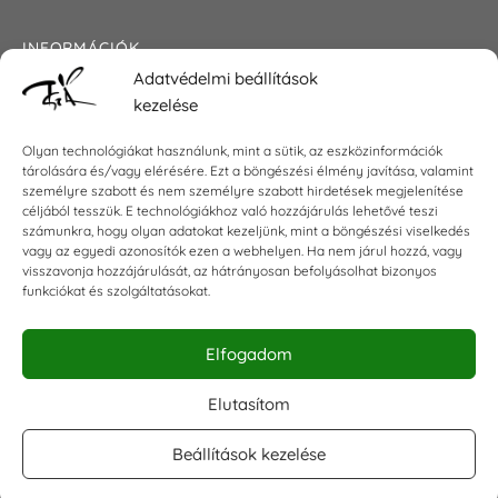
INFORMÁCIÓK
Adatvédelmi beállítások
Általános szerződési feltételek
kezelése
Adatkezelési tájékoztató
Impresszum
Olyan technológiákat használunk, mint a sütik, az eszközinformációk
tárolására és/vagy elérésére. Ezt a böngészési élmény javítása, valamint
személyre szabott és nem személyre szabott hirdetések megjelenítése
céljából tesszük. E technológiákhoz való hozzájárulás lehetővé teszi
KAPCSOLAT
számunkra, hogy olyan adatokat kezeljünk, mint a böngészési viselkedés
vagy az egyedi azonosítók ezen a webhelyen. Ha nem járul hozzá, vagy
visszavonja hozzájárulását, az hátrányosan befolyásolhat bizonyos
E-mail:
shop@torokszilvi.com
funkciókat és szolgáltatásokat.
Telefon: +36 30 6767872
Elfogadom
KÖZÖSSÉGI
Elutasítom
Beállítások kezelése
Facebook csoport