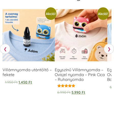
Akció!
Akció!
❮
❯
Villámnyomda utántöltő –
Egyszínű Villámnyomda –
Egy
fekete
Ovisjel nyomda – Pink Cica
Ovi
– Ruhanyomda
Bag
1.950
Ft
1.450
Ft
6.
Értékelés:
6.990
Ft
5.990
Ft
5.00
/ 5