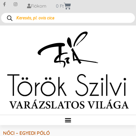
Fiókom
0
Ft
NŐCI – EGYEDI PÓLÓ