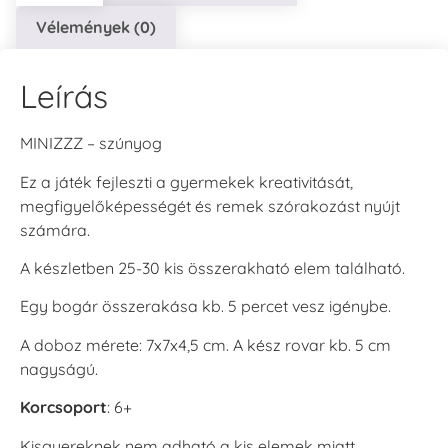
Vélemények (0)
Leírás
MINIZZZ – szúnyog
Ez a játék fejleszti a gyermekek kreativitását,
megfigyelőképességét és remek szórakozást nyújt
számára.
A készletben 25-30 kis összerakható elem található.
Egy bogár összerakása kb. 5 percet vesz igénybe.
A doboz mérete: 7x7x4,5 cm. A kész rovar kb. 5 cm
nagyságú.
Korcsoport
: 6+
Kisgyereknek nem adható a kis elemek miatt.