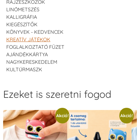
RAJZESZKÖZÖK
LINÓMETSZÉS
KALLIGRÁFIA
KIEGÉSZÍTŐK
KÖNYVEK - KEDVENCEK
KREATÍV JÁTÉKOK
FOGLALKOZTATÓ FÜZET
AJÁNDÉKKÁRTYA
NAGYKERESKEDELEM
KULTÚRMASZK
Ezeket is szeretni fogod
Akció!
Akció!