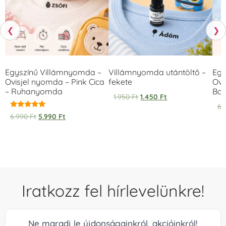
❮
❯
Egyszínű Villámnyomda –
Villámnyomda utántöltő –
Egy
Ovisjel nyomda – Pink Cica
fekete
Ovi
– Ruhanyomda
Bag
1.950
Ft
1.450
Ft
6.
Értékelés:
6.990
Ft
5.990
Ft
5.00
/ 5
Iratkozz fel hírlevelünkre!
Ne maradj le újdonságainkról, akcióinkról!