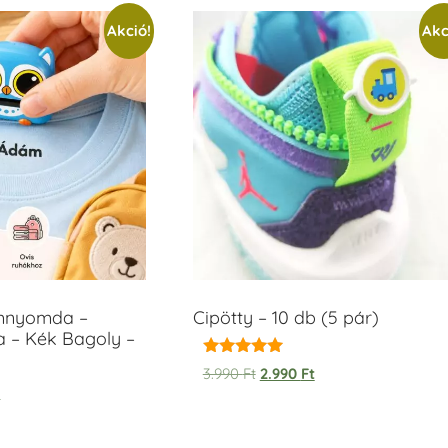
Akció!
Akc
ámnyomda –
Cipötty – 10 db (5 pár)
a – Kék Bagoly –
Értékelés:
3.990
Ft
2.990
Ft
5.00
t
/ 5