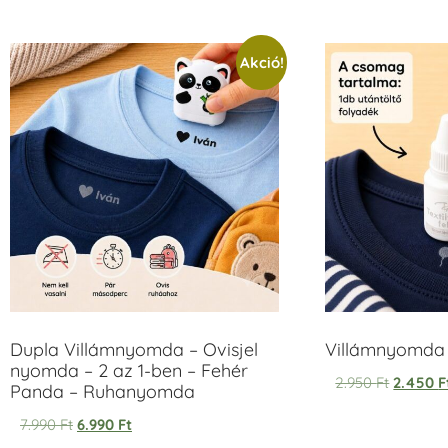
Akció!
Dupla Villámnyomda – Ovisjel
Villámnyomda u
nyomda – 2 az 1-ben – Fehér
2.950
Ft
2.450
F
Panda – Ruhanyomda
7.990
Ft
6.990
Ft