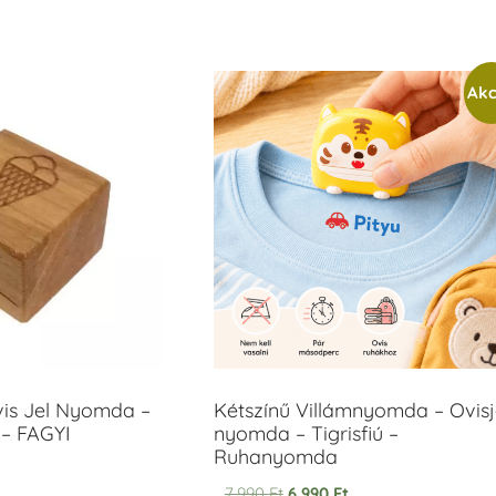
Akc
vis Jel Nyomda –
Kétszínű Villámnyomda – Ovisj
– FAGYI
nyomda – Tigrisfiú –
Ruhanyomda
7.990
Ft
6.990
Ft