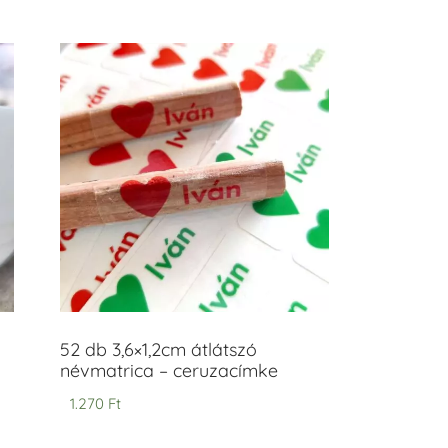
52 db 3,6×1,2cm átlátszó
névmatrica – ceruzacímke
1.270
Ft