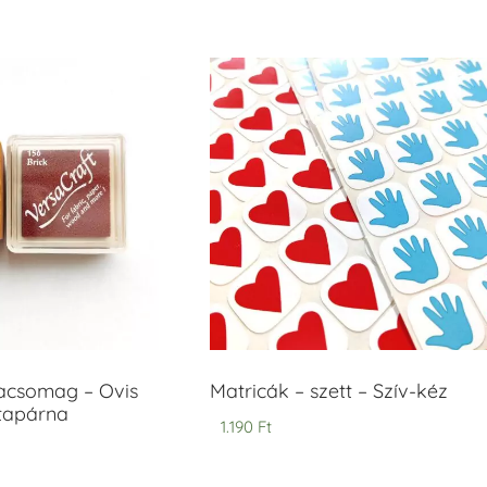
/ 5
acsomag – Ovis
Matricák – szett – Szív-kéz
ntapárna
1.190
Ft