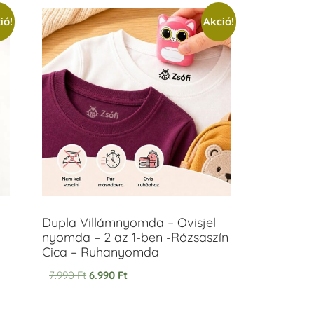
ió!
Akció!
Dupla Villámnyomda – Ovisjel
nyomda – 2 az 1-ben -Rózsaszín
Cica – Ruhanyomda
7.990
Ft
6.990
Ft