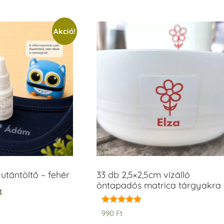
Akció!
tántöltő – fehér
33 db 2,5×2,5cm vízálló
öntapadós matrica tárgyakra
t
Értékelés:
990
Ft
5.00