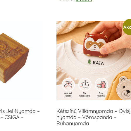
Akc
vis Jel Nyomda –
Kétszínű Villámnyomda – Ovisj
– CSIGA –
nyomda – Vöröspanda –
Ruhanyomda