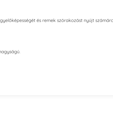
gfigyelőképességét és remek szórakozást nyújt számára
 nagyságú.