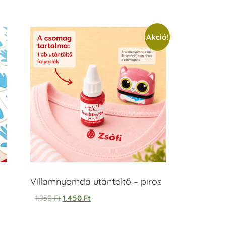
Akció!
Villámnyomda utántöltő – piros
1.950
Ft
1.450
Ft