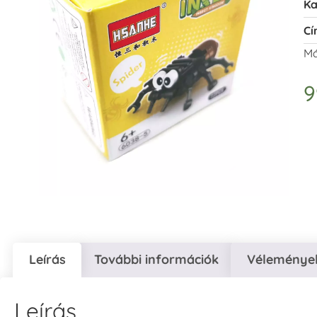
Ka
Cí
Má
Leírás
További információk
Vélemények
Leírás