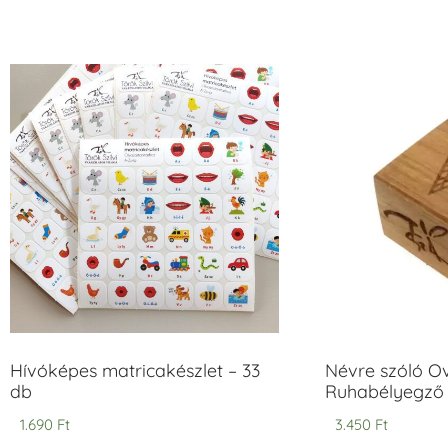
/ 5
/ 5
Hívóképes matricakészlet – 33
Névre szóló O
db
Ruhabélyegző 
1.690
Ft
3.450
Ft