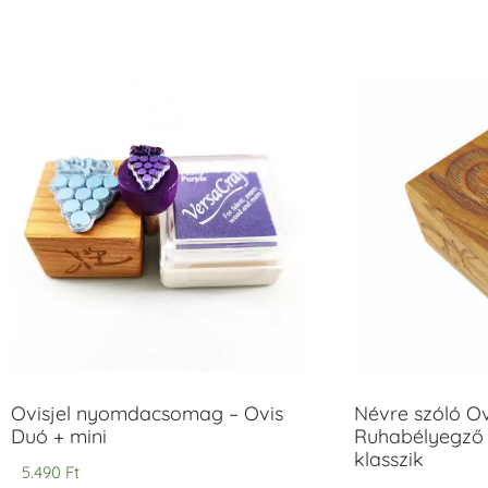
Ovisjel nyomdacsomag – Ovis
Névre szóló O
Duó + mini
Ruhabélyegző 
klasszik
5.490
Ft