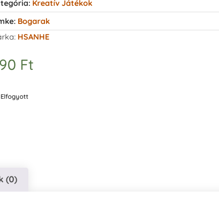
tegória:
Kreatív Játékok
mke:
Bogarak
rka:
HSANHE
990
Ft
Elfogyott
 (0)