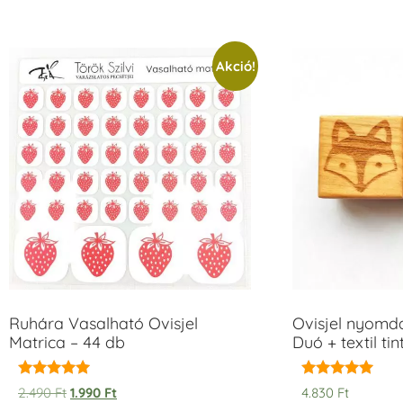
Akció!
Ruhára Vasalható Ovisjel
Ovisjel nyomd
Matrica – 44 db
Duó + textil ti
Értékelés:
Értékelés:
2.490
Ft
1.990
Ft
4.830
Ft
5.00
5.00