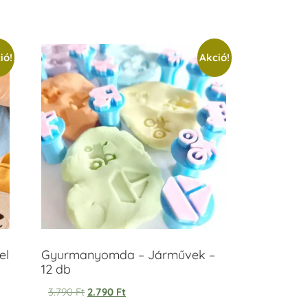
ió!
Akció!
el
Gyurmanyomda – Járművek –
12 db
3.790
Ft
2.790
Ft