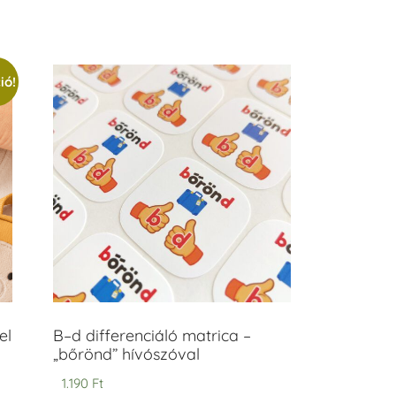
ió!
el
B–d differenciáló matrica –
„bőrönd” hívószóval
1.190
Ft