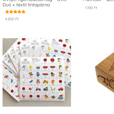
Duó + textil tintapárna
1.190
Ft
Értékelés:
4.830
Ft
5.00
/ 5