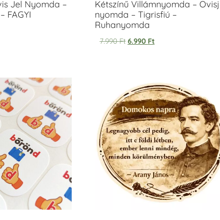
vis Jel Nyomda –
Kétszínű Villámnyomda – Ovisj
– FAGYI
nyomda – Tigrisfiú –
Ruhanyomda
7.990
Ft
6.990
Ft