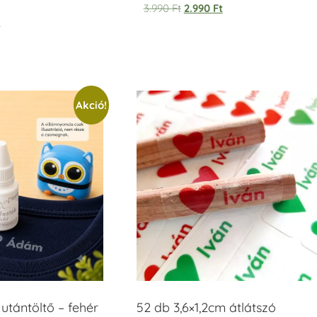
Értékelés:
3.990
Ft
2.990
Ft
5.00
t
/ 5
Akció!
tántöltő – fehér
52 db 3,6×1,2cm átlátszó