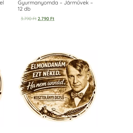
el
Gyurmanyomda – Járművek –
12 db
3.790
Ft
2.790
Ft