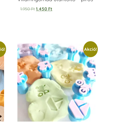
1.950
Ft
1.450
Ft
ió!
Akció!