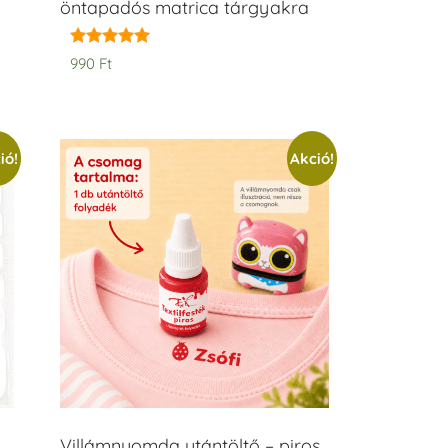
öntapadós matrica tárgyakra
Értékelés:
990
Ft
5.00
/ 5
ió!
Akció!
Villámnyomda utántöltő – piros