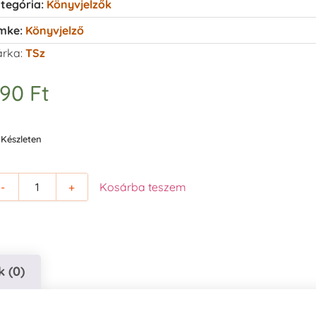
tegória:
Könyvjelzők
mke:
Könyvjelző
rka:
TSz
490
Ft
Készleten
-
+
Kosárba teszem
 (0)