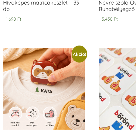
Hívóképes matricakészlet – 33
Névre szóló O
db
Ruhabélyegző 
1.690
Ft
3.450
Ft
Akció!