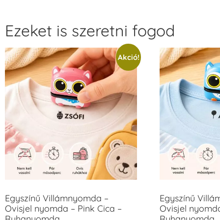
Ezeket is szeretni fogod
Akció!
Egyszínű Villámnyomda –
Egyszínű Vill
Ovisjel nyomda – Pink Cica –
Ovisjel nyomd
Ruhanyomda
Ruhanyomda