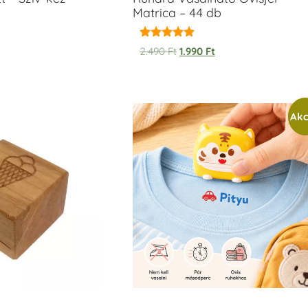
Matrica – 44 db
Értékelés:
2.490
Ft
1.990
Ft
5.00
/ 5
Akc