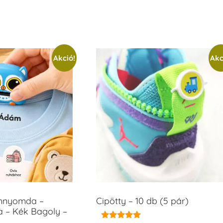
Akció!
Akc
ámnyomda –
Cipötty – 10 db (5 pár)
a – Kék Bagoly –