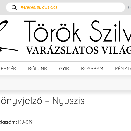
TERMÉK
RÓLUNK
GYIK
KOSARAM
PÉNZT
önyvjelző – Nyuszis
kkszám:
KJ-019