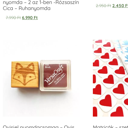
nyomda – 2 az 1-ben -Rózsaszín
2.950
Ft
2.450
F
Cica – Ruhanyomda
7.990
Ft
6.990
Ft
Ovisjel nyomdacsomag – Ovis
Matricák – szet