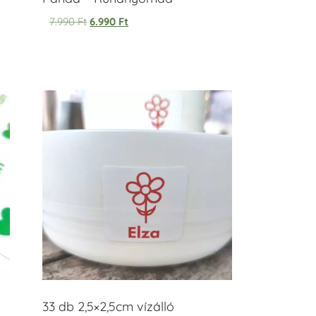
7.990
Ft
6.990
Ft
33 db 2,5×2,5cm vízálló