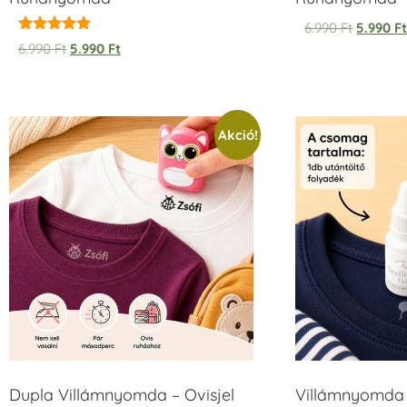
6.990
Ft
5.990
F
Értékelés:
6.990
Ft
5.990
Ft
5.00
/ 5
Akció!
Dupla Villámnyomda – Ovisjel
Villámnyomda u