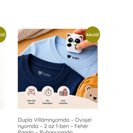
ió!
Akció!
Dupla Villámnyomda – Ovisjel
nyomda – 2 az 1-ben – Fehér
Panda – Ruhanyomda