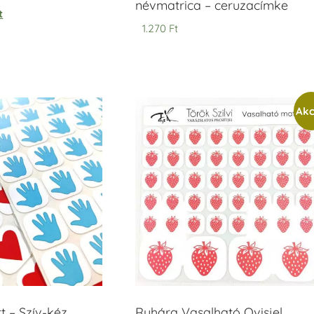
névmatrica – ceruzacímke
t
1.270
Ft
Akc
t – Szív-kéz
Ruhára Vasalható Ovisjel