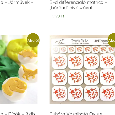
 – Járművek –
B–d differenciáló matrica –
„bőrönd” hívószóval
t
1.190
Ft
Akció!
Akc
 – Dínók – 9 db
Ruhára Vasalható Ovisjel