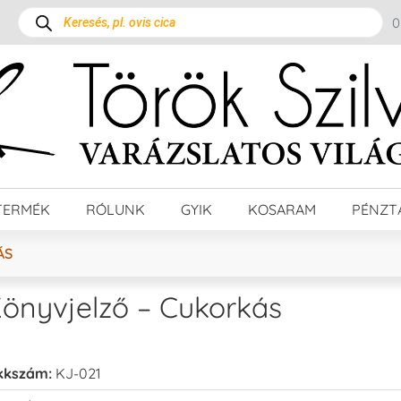
TERMÉK
RÓLUNK
GYIK
KOSARAM
PÉNZT
ÁS
önyvjelző – Cukorkás
kkszám:
KJ-021