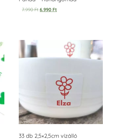
7.990
Ft
6.990
Ft
33 db 2,5×2,5cm vízálló