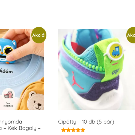
Akció!
Akc
ámnyomda –
Cipötty – 10 db (5 pár)
a – Kék Bagoly –