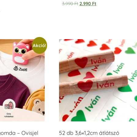
Értékelés:
3.990
Ft
2.990
Ft
5.00
t
/ 5
Akció!
yomda – Ovisjel
52 db 3,6×1,2cm átlátszó