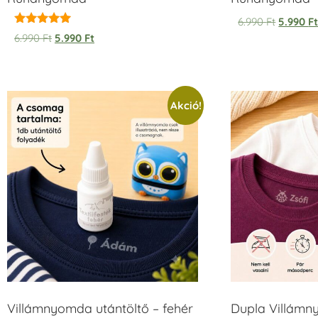
6.990
Ft
5.990
F
Értékelés:
6.990
Ft
5.990
Ft
5.00
/ 5
Akció!
Villámnyomda utántöltő – fehér
Dupla Villámn