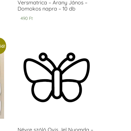
Versmatrica – Arany János –
Domokos napra – 10 db
490
Ft
ió!
Névre szóló Ovis Jel Nyomda –