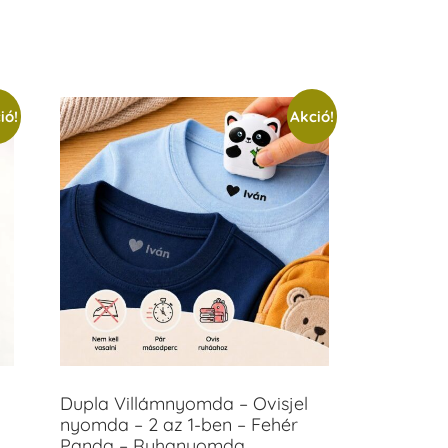
ió!
Akció!
Dupla Villámnyomda – Ovisjel
nyomda – 2 az 1-ben – Fehér
Panda – Ruhanyomda