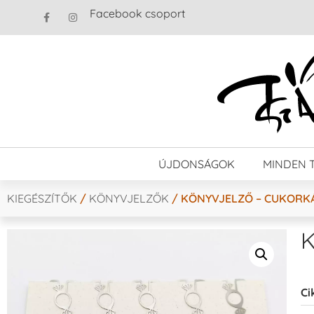
Facebook csoport
ÚJDONSÁGOK
MINDEN 
KIEGÉSZÍTŐK
/
KÖNYVJELZŐK
/ KÖNYVJELZŐ – CUKORK
K
Ci