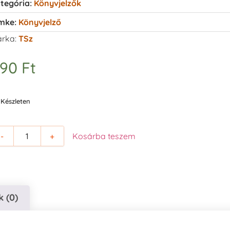
tegória:
Könyvjelzők
mke:
Könyvjelző
rka:
TSz
490
Ft
Készleten
-
+
Kosárba teszem
 (0)