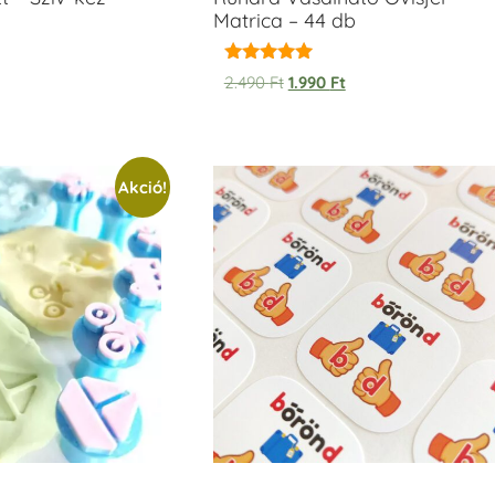
Matrica – 44 db
Értékelés:
2.490
Ft
1.990
Ft
5.00
/ 5
Akció!