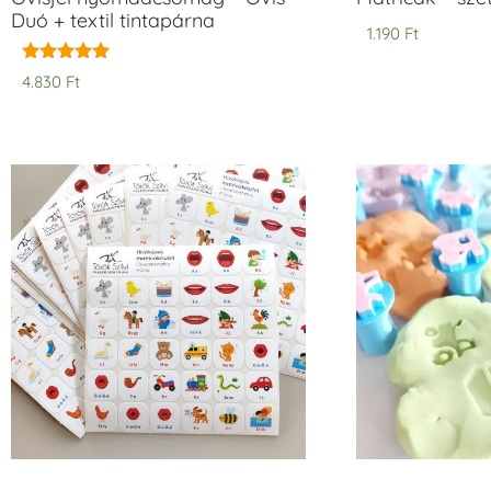
Duó + textil tintapárna
1.190
Ft
Értékelés:
4.830
Ft
5.00
/ 5