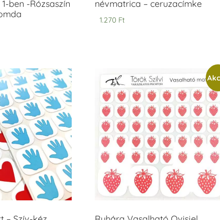
 1-ben -Rózsaszín
névmatrica – ceruzacímke
yomda
1.270
Ft
Akc
t – Szív-kéz
Ruhára Vasalható Ovisjel