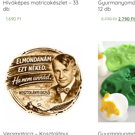
Hívóképes matricakészlet – 33
Gyurmanyomda
db
12 db
1.690
Ft
3.790
Ft
2.790
F
Versmatrica – Kosztolányi
Gyurmanyomda