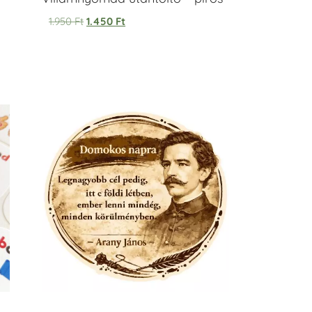
1.950
Ft
1.450
Ft