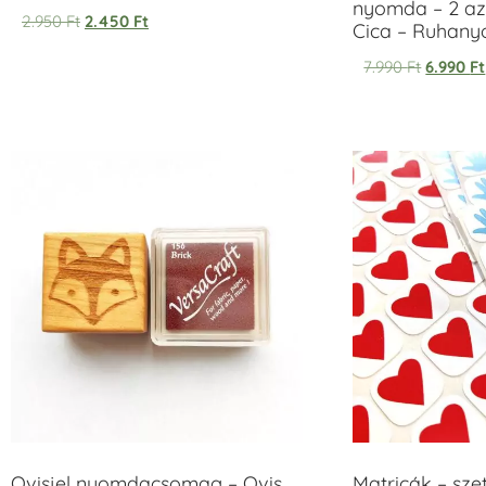
nyomda – 2 az
2.950
Ft
2.450
Ft
Cica – Ruhan
7.990
Ft
6.990
Ft
Ovisjel nyomdacsomag – Ovis
Matricák – szet