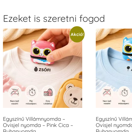
Ezeket is szeretni fogod
Akció!
Egyszínű Villámnyomda –
Egyszínű Vill
Ovisjel nyomda – Pink Cica –
Ovisjel nyomd
Ruhanyomda
Ruhanyomda