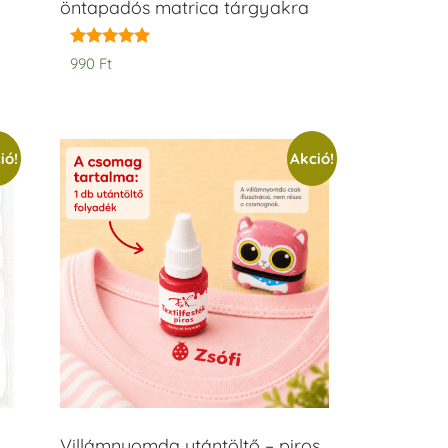
öntapadós matrica tárgyakra
Értékelés:
990
Ft
5.00
/ 5
ió!
Akció!
Villámnyomda utántöltő – piros