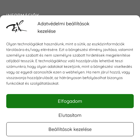
INFORMÁCIÓK
Adatvédelmi beállítások
Általános szerződési feltételek
kezelése
Adatkezelési tájékoztató
Impresszum
Olyan technológiákat használunk, mint a sütik, az eszközinformációk
tárolására és/vagy elérésére. Ezt a böngészési élmény javítása, valamint
személyre szabott és nem személyre szabott hirdetések megjelenítése
céljából tesszük. E technológiákhoz való hozzájárulás lehetővé teszi
számunkra, hogy olyan adatokat kezeljünk, mint a böngészési viselkedés
KAPCSOLAT
vagy az egyedi azonosítók ezen a webhelyen. Ha nem járul hozzá, vagy
visszavonja hozzájárulását, az hátrányosan befolyásolhat bizonyos
E-mail:
shop@torokszilvi.com
funkciókat és szolgáltatásokat.
Telefon: +36 30 6767872
Elfogadom
KÖZÖSSÉGI
Elutasítom
Beállítások kezelése
Facebook csoport