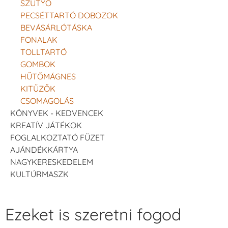
SZÜTYŐ
PECSÉTTARTÓ DOBOZOK
BEVÁSÁRLÓTÁSKA
FONALAK
TOLLTARTÓ
GOMBOK
HŰTŐMÁGNES
KITŰZŐK
CSOMAGOLÁS
KÖNYVEK - KEDVENCEK
KREATÍV JÁTÉKOK
FOGLALKOZTATÓ FÜZET
AJÁNDÉKKÁRTYA
NAGYKERESKEDELEM
KULTÚRMASZK
Ezeket is szeretni fogod