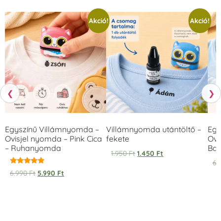
Akció!
Akció!
❮
❯
Egyszínű Villámnyomda –
Villámnyomda utántöltő –
Egy
Ovisjel nyomda – Pink Cica
fekete
Ovi
– Ruhanyomda
Bag
1.950
Ft
1.450
Ft
6.
Értékelés:
6.990
Ft
5.990
Ft
5.00
/ 5