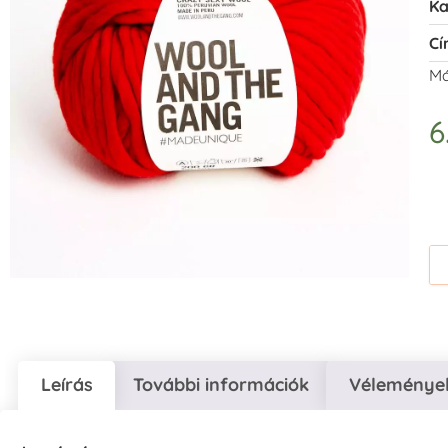
Ka
Cí
Má
6
Leírás
További információk
Vélemények