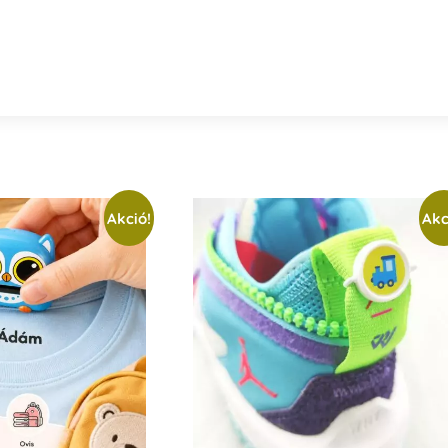
Akció!
Akc