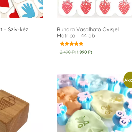
t – Szív-kéz
Ruhára Vasalható Ovisjel
Matrica – 44 db
Értékelés:
2.490
Ft
1.990
Ft
5.00
/ 5
Akc