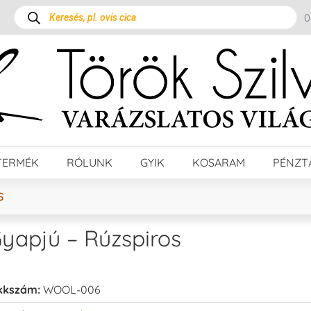
TERMÉK
RÓLUNK
GYIK
KOSARAM
PÉNZT
S
yapjú – Rúzspiros
kkszám:
WOOL-006