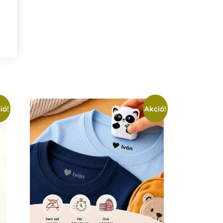
ió!
Akció!