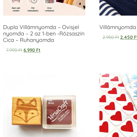
Dupla Villámnyomda – Ovisjel
Villámnyomda u
nyomda – 2 az 1-ben -Rózsaszín
2.950
Ft
2.450
F
Cica – Ruhanyomda
7.990
Ft
6.990
Ft