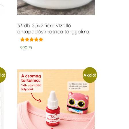
33 db 2,5×2,5cm vízálló
öntapadós matrica tárgyakra
Értékelés:
990
Ft
5.00
/ 5
ió!
Akció!