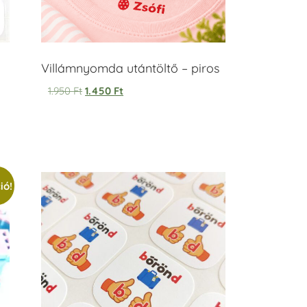
Villámnyomda utántöltő – piros
1.950
Ft
1.450
Ft
ió!