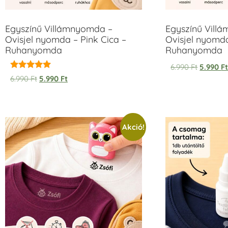
Egyszínű Villámnyomda –
Egyszínű Vill
Ovisjel nyomda – Pink Cica –
Ovisjel nyomd
Ruhanyomda
Ruhanyomda
6.990
Ft
5.990
F
Értékelés:
6.990
Ft
5.990
Ft
5.00
/ 5
Akció!