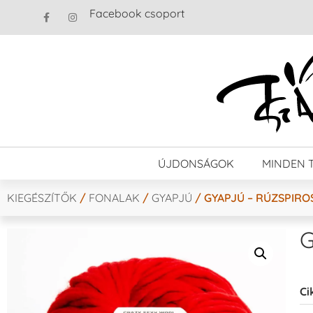
Facebook csoport
ÚJDONSÁGOK
MINDEN 
KIEGÉSZÍTŐK
/
FONALAK
/
GYAPJÚ
/ GYAPJÚ – RÚZSPIRO
G
Ci