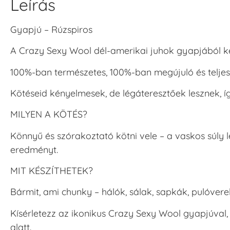
Leírás
Gyapjú – Rúzspiros
A Crazy Sexy Wool dél-amerikai juhok gyapjából ké
100%-ban természetes, 100%-ban megújuló és teljes
Kötéseid kényelmesek, de légáteresztőek lesznek, 
MILYEN A KÖTÉS?
Könnyű és szórakoztató kötni vele – a vaskos súly l
eredményt.
MIT KÉSZÍTHETEK?
Bármit, ami chunky – hálók, sálak, sapkák, pulóver
Kísérletezz az ikonikus Crazy Sexy Wool gyapjúval,
alatt.