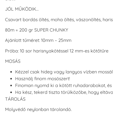
JÓL MŰKÖDIK…
Csavart bordás öltés, moha öltés, vászonöltés, hari
80m = 200 gr SUPER CHUNKY
Ajánlott tűméret: 10mm – 25mm
Próba: 10 sor harisnyakötéssel 12 mm-es kötőtűre
MOSÁS
Kézzel csak hideg vagy langyos vízben mossál 
Használj finom mosószert!
Finoman nyomd ki a kötött ruhadarabokat, és 
Ha kész, tekerd tiszta törülközőbe, hogy eltávol
TÁROLÁS
Molyvédő neylonban tárolandó.