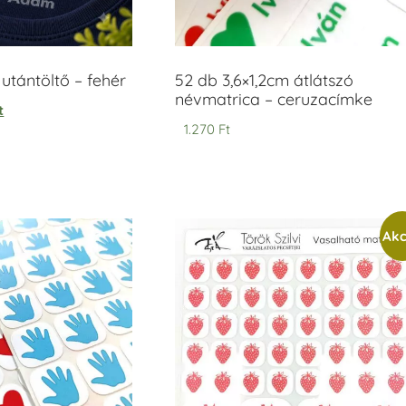
tántöltő – fehér
52 db 3,6×1,2cm átlátszó
névmatrica – ceruzacímke
t
1.270
Ft
Akc