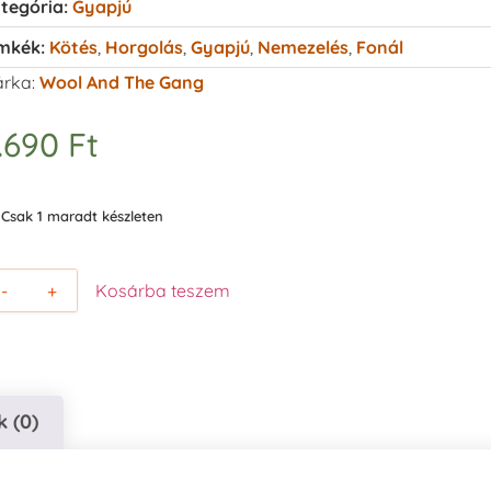
tegória:
Gyapjú
mkék:
Kötés
,
Horgolás
,
Gyapjú
,
Nemezelés
,
Fonál
rka:
Wool And The Gang
.690
Ft
Csak 1 maradt készleten
-
+
Kosárba teszem
 (0)