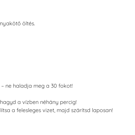
snyakötő öltés.
– ne haladja meg a 30 fokot!
hagyd a vízben néhány percig!
ítsa a felesleges vizet, majd szárítsd laposan!