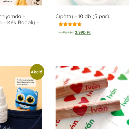
ámnyomda –
Cipötty – 10 db (5 pár)
a – Kék Bagoly –
Értékelés:
3.990
Ft
2.990
Ft
5.00
t
/ 5
Akció!