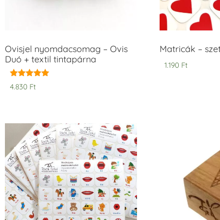
Ovisjel nyomdacsomag – Ovis
Matricák – szet
Duó + textil tintapárna
1.190
Ft
Értékelés:
4.830
Ft
5.00
/ 5