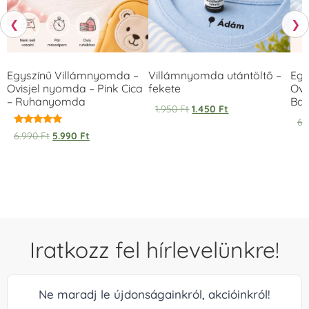
❮
❯
Egyszínű Villámnyomda –
Villámnyomda utántöltő –
Egy
Ovisjel nyomda – Pink Cica
fekete
Ovi
– Ruhanyomda
Bag
1.950
Ft
1.450
Ft
6.
Értékelés:
6.990
Ft
5.990
Ft
5.00
/ 5
Iratkozz fel hírlevelünkre!
Ne maradj le újdonságainkról, akcióinkról!