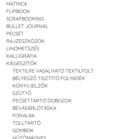
MATRICA
FLIPBOOK
SCRAPBOOKING
BULLET JOURNAL
PECSÉT
RAJZESZKÖZÖK
LINÓMETSZÉS
KALLIGRÁFIA
KIEGÉSZÍTŐK
TEXTILRE VASALHATÓ TEXTILFOLT
BÉLYEGZŐ TISZTÍTÓ FOLYADÉK
KÖNYVJELZŐK
SZÜTYŐ
PECSÉTTARTÓ DOBOZOK
BEVÁSÁRLÓTÁSKA
FONALAK
TOLLTARTÓ
GOMBOK
HŰTŐMÁGNES