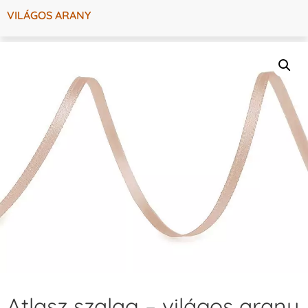
VILÁGOS ARANY
Atlasz szalag – világos arany