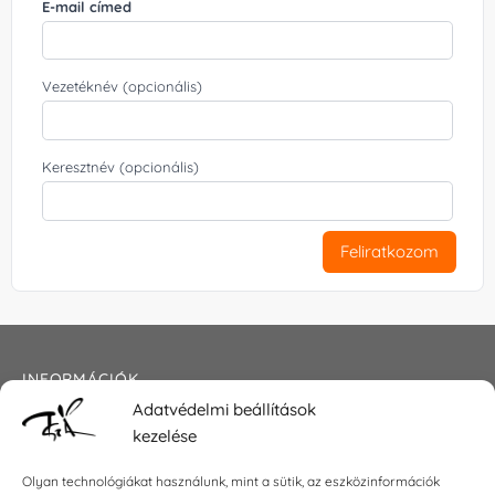
E-mail címed
Vezetéknév (opcionális)
Keresztnév (opcionális)
Feliratkozom
INFORMÁCIÓK
Adatvédelmi beállítások
Általános szerződési feltételek
kezelése
Adatkezelési tájékoztató
Impresszum
Olyan technológiákat használunk, mint a sütik, az eszközinformációk