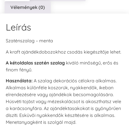
Vélemények (0)
Leírás
Szaténszalag – menta
A kraft ajándékdobozokhoz csodás kiegészítője lehet.
A kétoldalas szatén szalag
kiváló minőségű, erős és
finom fényű.
Használata:
A szalag dekorációs célokra alkalmas.
Alkalmas különféle koszorúk, nyakkendők, ikeban
elrendezésére vagy ajándékok becsomagolására.
Húsvéti tojást vagy mézeskalácsot is akaszthatsz vele
a karácsonyfára. Az ajándéktasakokat is gyönyörűen
díszíti. Esküvői nyakkendők készítésére is alkalmas.
Menetanyagként is szolgál majd.