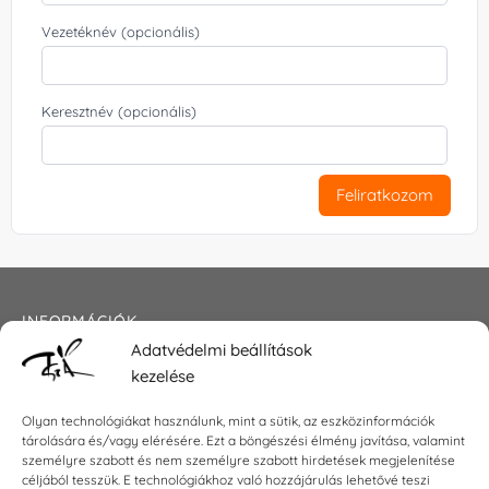
Vezetéknév (opcionális)
Keresztnév (opcionális)
Feliratkozom
INFORMÁCIÓK
Adatvédelmi beállítások
Általános szerződési feltételek
kezelése
Adatkezelési tájékoztató
Impresszum
Olyan technológiákat használunk, mint a sütik, az eszközinformációk
tárolására és/vagy elérésére. Ezt a böngészési élmény javítása, valamint
személyre szabott és nem személyre szabott hirdetések megjelenítése
céljából tesszük. E technológiákhoz való hozzájárulás lehetővé teszi