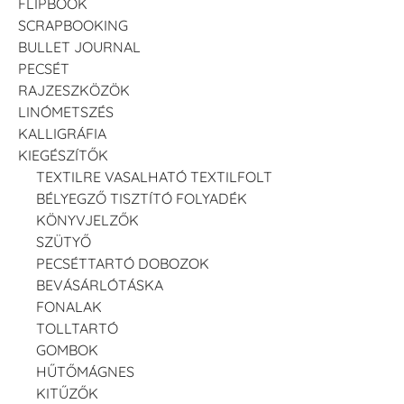
FLIPBOOK
SCRAPBOOKING
BULLET JOURNAL
PECSÉT
RAJZESZKÖZÖK
LINÓMETSZÉS
KALLIGRÁFIA
KIEGÉSZÍTŐK
TEXTILRE VASALHATÓ TEXTILFOLT
BÉLYEGZŐ TISZTÍTÓ FOLYADÉK
KÖNYVJELZŐK
SZÜTYŐ
PECSÉTTARTÓ DOBOZOK
BEVÁSÁRLÓTÁSKA
FONALAK
TOLLTARTÓ
GOMBOK
HŰTŐMÁGNES
KITŰZŐK