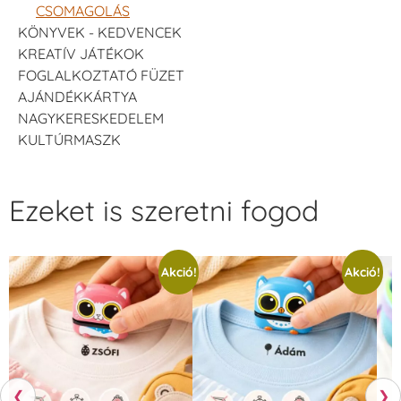
CSOMAGOLÁS
KÖNYVEK - KEDVENCEK
KREATÍV JÁTÉKOK
FOGLALKOZTATÓ FÜZET
AJÁNDÉKKÁRTYA
NAGYKERESKEDELEM
KULTÚRMASZK
Ezeket is szeretni fogod
Akció!
Akció!
❮
❯