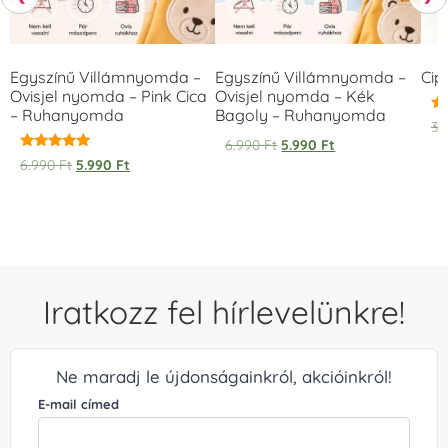
Egyszínű Villámnyomda –
Egyszínű Villámnyomda –
Cip
Ovisjel nyomda – Pink Cica
Ovisjel nyomda – Kék
– Ruhanyomda
Bagoly – Ruhanyomda
Ér
3.
5.
6.990
Ft
5.990
Ft
/ 
Értékelés:
6.990
Ft
5.990
Ft
5.00
/ 5
Iratkozz fel hírlevelünkre!
Ne maradj le újdonságainkról, akcióinkról!
E-mail címed