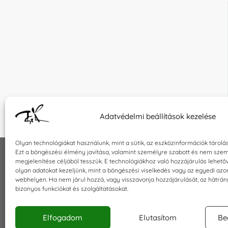
Adatvédelmi beállítások kezelése
Olyan technológiákat használunk, mint a sütik, az eszközinformációk tárolá
Ezt a böngészési élmény javítása, valamint személyre szabott és nem szem
megjelenítése céljából tesszük. E technológiákhoz való hozzájárulás lehet
INFORMÁCIÓK
KAPCSOLA
olyan adatokat kezeljünk, mint a böngészési viselkedés vagy az egyedi azo
webhelyen. Ha nem járul hozzá, vagy visszavonja hozzájárulását, az hátrá
Általános szerződési feltételek
E-mail:
sho
bizonyos funkciókat és szolgáltatásokat.
Adatkezelési tájékoztató
Telefon: +3
Impresszum
Elfogadom
Elutasítom
Be