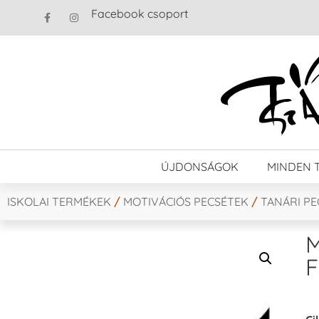
Facebook csoport
ÚJDONSÁGOK
MINDEN 
ISKOLAI TERMÉKEK
/
MOTIVÁCIÓS PECSÉTEK
/
TANÁRI P
M
F