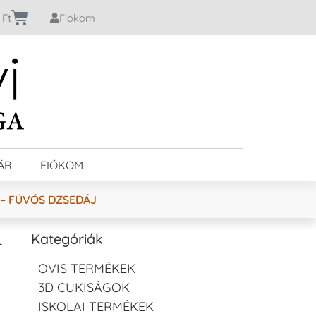
0
Ft
Fiókom
ÁR
FIÓKOM
– FÚVÓS DZSEDÁJ
–
Kategóriák
OVIS TERMÉKEK
3D CUKISÁGOK
ISKOLAI TERMÉKEK