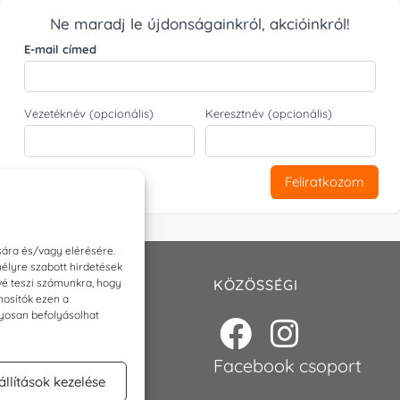
Ne maradj le újdonságainkról, akcióinkról!
E-mail címed
Vezetéknév (opcionális)
Keresztnév (opcionális)
Feliratkozom
sára és/vagy elérésére.
élyre szabott hirdetések
ővé teszi számunkra, hogy
T
KÖZÖSSÉGI
nosítók ezen a
nyosan befolyásolhat
p@torokszilvi.com
6 30 6767872
Facebook csoport
állítások kezelése