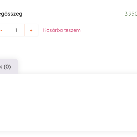
égösszeg
3.950
-
+
Kosárba teszem
 (0)