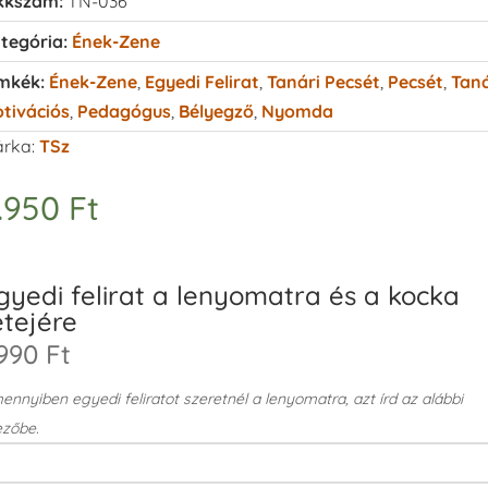
kkszám:
TN-036
tegória:
Ének-Zene
mkék:
Ének-Zene
,
Egyedi Felirat
,
Tanári Pecsét
,
Pecsét
,
Taná
tivációs
,
Pedagógus
,
Bélyegző
,
Nyomda
rka:
TSz
.950
Ft
gyedi felirat a lenyomatra és a kocka
etejére
990 Ft
nnyiben egyedi feliratot szeretnél a lenyomatra, azt írd az alábbi
zőbe.