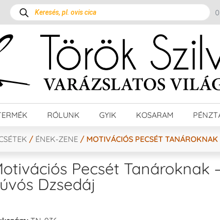
TERMÉK
RÓLUNK
GYIK
KOSARAM
PÉNZT
ECSÉTEK
/
ÉNEK-ZENE
/ MOTIVÁCIÓS PECSÉT TANÁROKNAK 
otivációs Pecsét Tanároknak 
úvós Dzsedáj