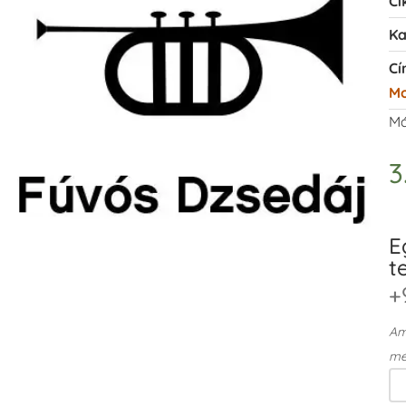
Ci
Ka
Cí
Mo
Má
3
E
t
+
Ame
me