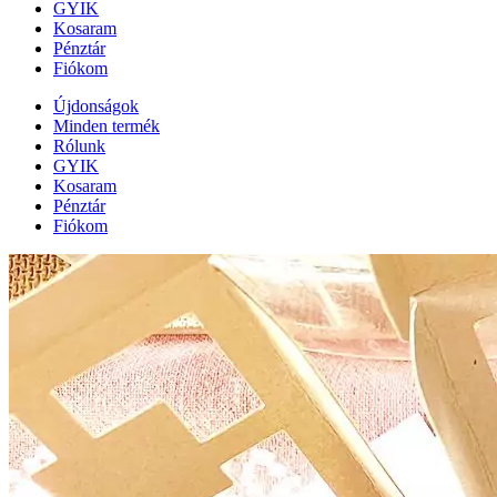
GYIK
Kosaram
Pénztár
Fiókom
Újdonságok
Minden termék
Rólunk
GYIK
Kosaram
Pénztár
Fiókom