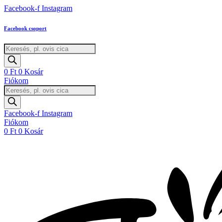
Ugrás
Facebook-f
Instagram
a
tartalomhoz
Facebook csoport
Products
search
0
Ft
0
Kosár
Fiókom
Products
search
Facebook-f
Instagram
Fiókom
0
Ft
0
Kosár