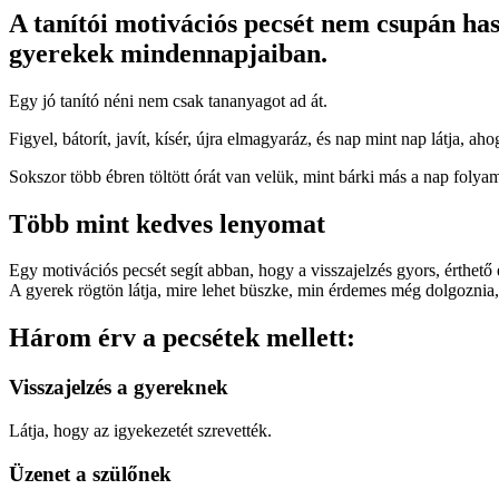
A tanítói motivációs pecsét nem csupán hasz
gyerekek mindennapjaiban.
Egy jó tanító néni nem csak tananyagot ad át.
Figyel, bátorít, javít, kísér, újra elmagyaráz, és nap mint nap látja, 
Sokszor több ébren töltött órát van velük, mint bárki más a nap folyam
Több mint kedves lenyomat
Egy motivációs pecsét segít abban, hogy a visszajelzés gyors, érthető 
A gyerek rögtön látja, mire lehet büszke, min érdemes még dolgoznia, és
Három érv a pecsétek mellett:
Visszajelzés a gyereknek
Látja, hogy az igyekezetét szrevették.
Üzenet a szülőnek