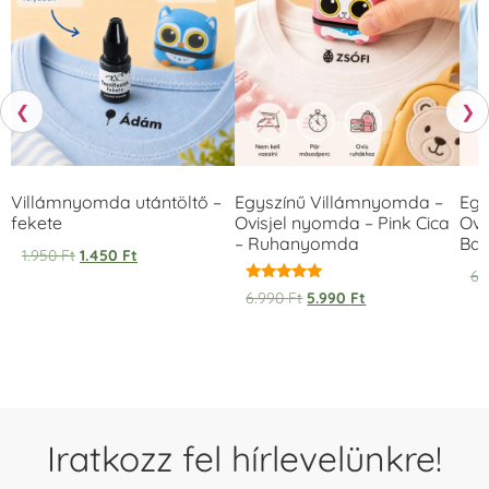
❮
❯
Villámnyomda utántöltő –
Egyszínű Villámnyomda –
Egy
fekete
Ovisjel nyomda – Pink Cica
Ovi
– Ruhanyomda
Bag
1.950
Ft
1.450
Ft
6.
Értékelés:
6.990
Ft
5.990
Ft
5.00
/ 5
Iratkozz fel hírlevelünkre!