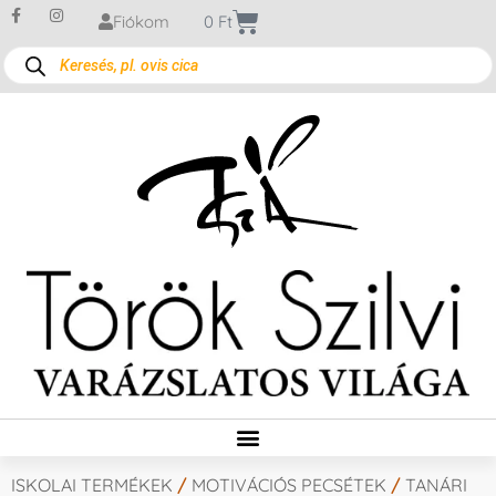
Fiókom
0
Ft
ISKOLAI TERMÉKEK
/
MOTIVÁCIÓS PECSÉTEK
/
TANÁRI