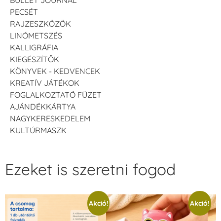
BULLET JOURNAL
PECSÉT
RAJZESZKÖZÖK
LINÓMETSZÉS
KALLIGRÁFIA
KIEGÉSZÍTŐK
KÖNYVEK - KEDVENCEK
KREATÍV JÁTÉKOK
FOGLALKOZTATÓ FÜZET
AJÁNDÉKKÁRTYA
NAGYKERESKEDELEM
KULTÚRMASZK
Ezeket is szeretni fogod
Akció!
Akció!