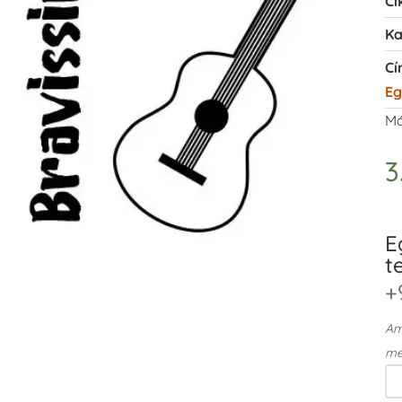
Ci
Ka
Cí
Eg
Má
3
E
t
+
Ame
me