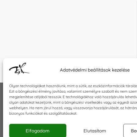
Adatvédelmi beállítások kezelése
Olyan technológiákat használunk, mint a sütik, az eszközinformációk tárolá
Ezt a böngészési élmény javítása, valamint személyre szabott és nem szem
megjelenítése céljából tesszük. E technológiákhoz való hozzájárulás lehet
INFORMÁCIÓK
KAPCSOLA
olyan adatokat kezeljünk, mint a böngészési viselkedés vagy az egyedi azo
webhelyen. Ha nem járul hozzá, vagy visszavonja hozzájárulását, az hátrá
Általános szerződési feltételek
E-mail:
sho
bizonyos funkciókat és szolgáltatásokat.
Adatkezelési tájékoztató
Telefon: +3
Impresszum
Elfogadom
Elutasítom
Be