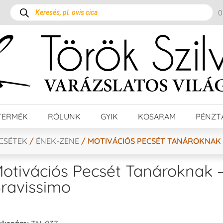
TERMÉK
RÓLUNK
GYIK
KOSARAM
PÉNZT
ECSÉTEK
/
ÉNEK-ZENE
/ MOTIVÁCIÓS PECSÉT TANÁROKNAK 
otivációs Pecsét Tanároknak 
ravissimo