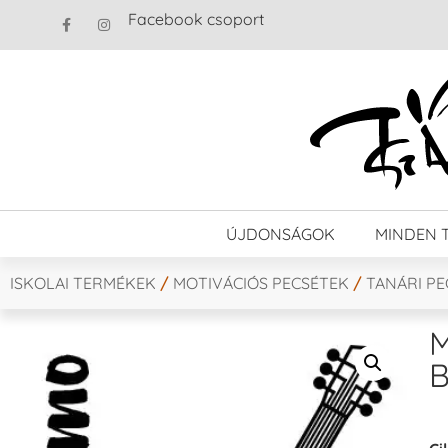
Facebook csoport
ÚJDONSÁGOK
MINDEN 
ISKOLAI TERMÉKEK
/
MOTIVÁCIÓS PECSÉTEK
/
TANÁRI P
M
B