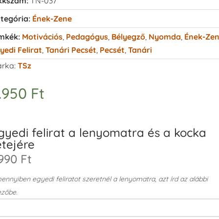
kkszám:
TN-037
tegória:
Ének-Zene
mkék:
Motivációs
,
Pedagógus
,
Bélyegző
,
Nyomda
,
Ének-Ze
yedi Felirat
,
Tanári Pecsét
,
Pecsét
,
Tanári
rka:
TSz
.950
Ft
gyedi felirat a lenyomatra és a kocka
etejére
990 Ft
nnyiben egyedi feliratot szeretnél a lenyomatra, azt írd az alábbi
zőbe.