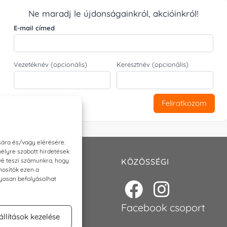
Ne maradj le újdonságainkról, akcióinkról!
E-mail címed
Vezetéknév (opcionális)
Keresztnév (opcionális)
Feliratkozom
sára és/vagy elérésére.
élyre szabott hirdetések
ővé teszi számunkra, hogy
T
KÖZÖSSÉGI
nosítók ezen a
nyosan befolyásolhat
p@torokszilvi.com
6 30 6767872
Facebook csoport
állítások kezelése