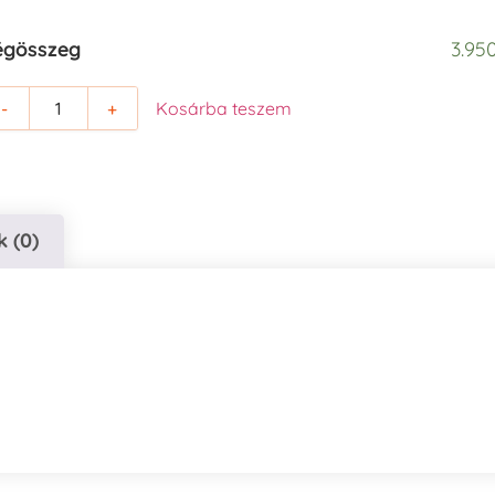
égösszeg
3.950
-
+
Kosárba teszem
 (0)