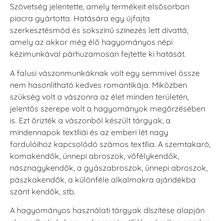
Szövetség jelentette, amely termékeit elsősorban
piacra gyártotta. Hatására egy újfajta
szerkesztésmód és sokszínű színezés lett divattá,
amely az akkor még élő hagyományos népi
kézimunkával párhuzamosan fejtette ki hatását.
A falusi vászonmunkáknak volt egy semmivel össze
nem hasonlítható kedves romantikája. Miközben
szükség volt a vászonra az élet minden területén,
jelentős szerepe volt a hagyományok megőrzésében
is. Ezt őrizték a vászonból készült tárgyak, a
mindennapok textíliái és az emberi lét nagy
fordulóihoz kapcsolódó számos textília. A szemtakaró,
komakendők, ünnepi abroszok, vőfélykendők,
násznagykendők, a gyászabroszok, ünnepi abroszok,
pászkakendők, a különféle alkalmakra ajándékba
szánt kendők, stb.
A hagyományos használati tárgyak díszítése alapján