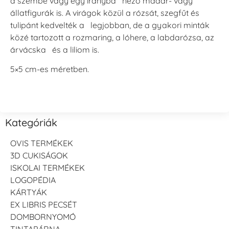
a szembe vagy egy irányba néző madár- vagy
állatfigurák is. A virágok közül a rózsát, szegfűt és
tulipánt kedvelték a legjobban, de a gyakori minták
közé tartozott a rozmaring, a lóhere, a labdarózsa, az
árvácska és a liliom is.
5×5 cm-es méretben.
Kategóriák
OVIS TERMÉKEK
3D CUKISÁGOK
ISKOLAI TERMÉKEK
LOGOPÉDIA
KÁRTYÁK
EX LIBRIS PECSÉT
DOMBORNYOMÓ
TINTAPÁRNA