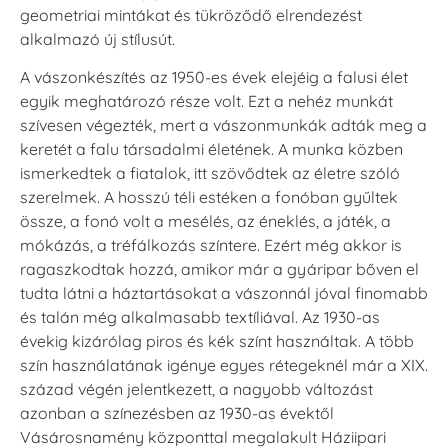
geometriai mintákat és tükröződő elrendezést
alkalmazó új stílusút.
A vászonkészítés az 1950-es évek elejéig a falusi élet
egyik meghatározó része volt. Ezt a nehéz munkát
szívesen végezték, mert a vászonmunkák adták meg a
keretét a falu társadalmi életének. A munka közben
ismerkedtek a fiatalok, itt szövődtek az életre szóló
szerelmek. A hosszú téli estéken a fonóban gyűltek
össze, a fonó volt a mesélés, az éneklés, a játék, a
mókázás, a tréfálkozás színtere. Ezért még akkor is
ragaszkodtak hozzá, amikor már a gyáripar bőven el
tudta látni a háztartásokat a vászonnál jóval finomabb
és talán még alkalmasabb textíliával. Az 1930-as
évekig kizárólag piros és kék színt használtak. A több
szín használatának igénye egyes rétegeknél már a XIX.
század végén jelentkezett, a nagyobb változást
azonban a színezésben az 1930-as évektől
Vásárosnamény központtal megalakult Háziipari