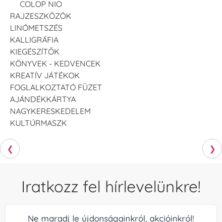
COLOP NIO
RAJZESZKÖZÖK
LINÓMETSZÉS
KALLIGRÁFIA
KIEGÉSZÍTŐK
KÖNYVEK - KEDVENCEK
KREATÍV JÁTÉKOK
FOGLALKOZTATÓ FÜZET
AJÁNDÉKKÁRTYA
NAGYKERESKEDELEM
KULTÚRMASZK
❮
❯
Iratkozz fel hírlevelünkre!
Ne maradj le újdonságainkról, akcióinkról!