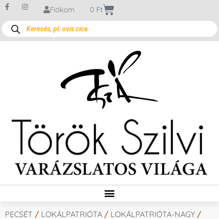
Fiókom
0
Ft
PECSÉT
/
LOKÁLPATRIÓTA
/
LOKÁLPATRIÓTA-NAGY
/