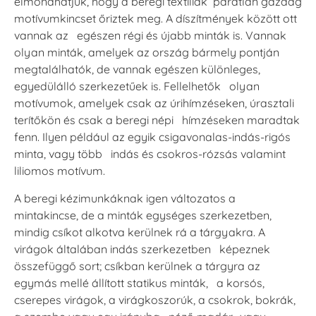
elmondhatjuk, hogy a beregi textíliák páratlan gazdag
motívumkincset őriztek meg. A díszítmények között ott
vannak az egészen régi és újabb minták is. Vannak
olyan minták, amelyek az ország bármely pontján
megtalálhatók, de vannak egészen különleges,
egyedülálló szerkezetűek is. Fellelhetők olyan
motívumok, amelyek csak az úrihímzéseken, úrasztali
terítőkön és csak a beregi népi hímzéseken maradtak
fenn. Ilyen például az egyik csigavonalas-indás-rigós
minta, vagy több indás és csokros-rózsás valamint
liliomos motívum.
A beregi kézimunkáknak igen változatos a
mintakincse, de a minták egységes szerkezetben,
mindig csíkot alkotva kerülnek rá a tárgyakra. A
virágok általában indás szerkezetben képeznek
összefüggő sort; csíkban kerülnek a tárgyra az
egymás mellé állított statikus minták, a korsós,
cserepes virágok, a virágkoszorúk, a csokrok, bokrák,