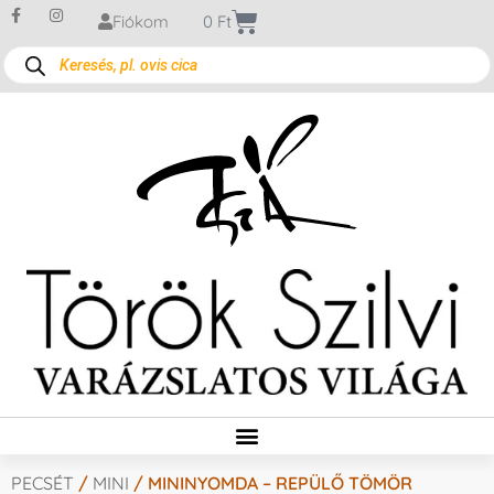
Fiókom
0
Ft
PECSÉT
/
MINI
/ MININYOMDA – REPÜLŐ TÖMÖR