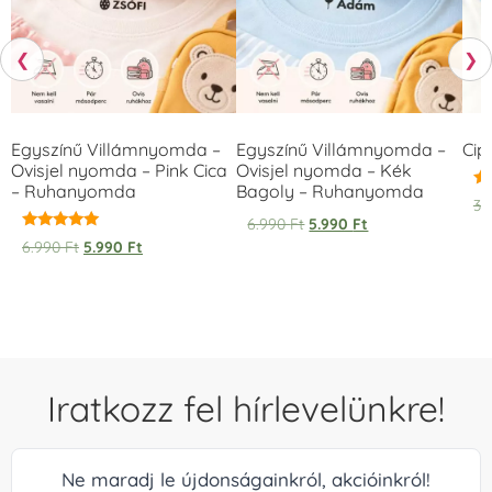
❮
❯
Egyszínű Villámnyomda –
Egyszínű Villámnyomda –
Cip
Ovisjel nyomda – Pink Cica
Ovisjel nyomda – Kék
– Ruhanyomda
Bagoly – Ruhanyomda
Ér
3.
5.
6.990
Ft
5.990
Ft
/ 
Értékelés:
6.990
Ft
5.990
Ft
5.00
/ 5
Iratkozz fel hírlevelünkre!
Ne maradj le újdonságainkról, akcióinkról!