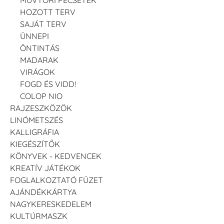
MŰVTÖRI PECSÉTEK
HOZOTT TERV
SAJÁT TERV
ÜNNEPI
ÖNTINTÁS
MADARAK
VIRÁGOK
FOGD ÉS VIDD!
COLOP NIO
RAJZESZKÖZÖK
LINÓMETSZÉS
KALLIGRÁFIA
KIEGÉSZÍTŐK
KÖNYVEK - KEDVENCEK
KREATÍV JÁTÉKOK
FOGLALKOZTATÓ FÜZET
AJÁNDÉKKÁRTYA
NAGYKERESKEDELEM
KULTÚRMASZK