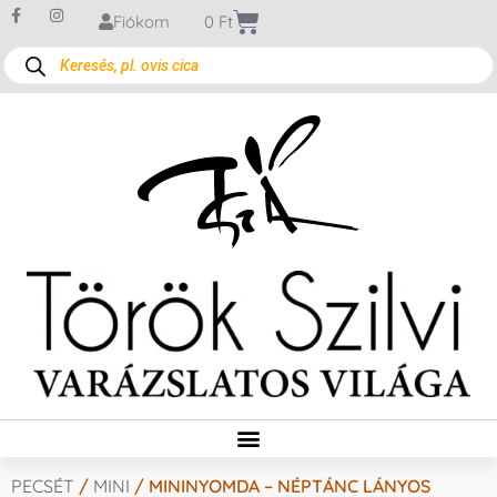
Fiókom
0
Ft
PECSÉT
/
MINI
/ MININYOMDA – NÉPTÁNC LÁNYOS