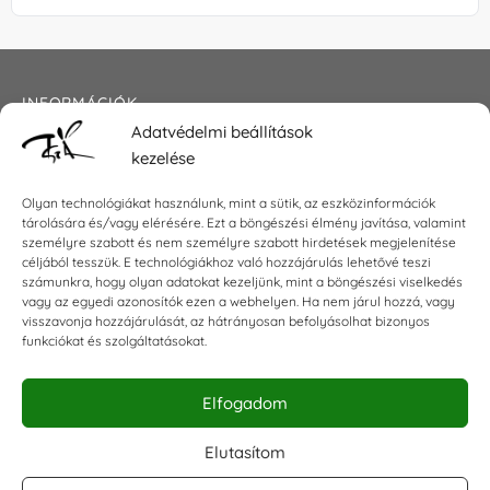
INFORMÁCIÓK
Adatvédelmi beállítások
Általános szerződési feltételek
kezelése
Adatkezelési tájékoztató
Impresszum
Olyan technológiákat használunk, mint a sütik, az eszközinformációk
tárolására és/vagy elérésére. Ezt a böngészési élmény javítása, valamint
személyre szabott és nem személyre szabott hirdetések megjelenítése
céljából tesszük. E technológiákhoz való hozzájárulás lehetővé teszi
KAPCSOLAT
számunkra, hogy olyan adatokat kezeljünk, mint a böngészési viselkedés
vagy az egyedi azonosítók ezen a webhelyen. Ha nem járul hozzá, vagy
visszavonja hozzájárulását, az hátrányosan befolyásolhat bizonyos
E-mail:
shop@torokszilvi.com
funkciókat és szolgáltatásokat.
Telefon: +36 30 6767872
Elfogadom
KÖZÖSSÉGI
Elutasítom