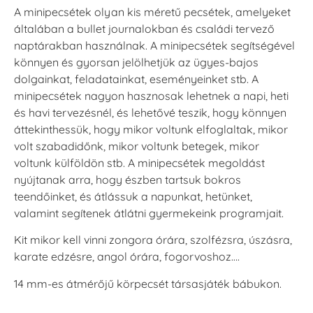
A minipecsétek olyan kis méretű pecsétek, amelyeket
általában a bullet journalokban és családi tervező
naptárakban használnak. A minipecsétek segítségével
könnyen és gyorsan jelölhetjük az ügyes-bajos
dolgainkat, feladatainkat, eseményeinket stb. A
minipecsétek nagyon hasznosak lehetnek a napi, heti
és havi tervezésnél, és lehetővé teszik, hogy könnyen
áttekinthessük, hogy mikor voltunk elfoglaltak, mikor
volt szabadidőnk, mikor voltunk betegek, mikor
voltunk külföldön stb. A minipecsétek megoldást
nyújtanak arra, hogy észben tartsuk bokros
teendőinket, és átlássuk a napunkat, hetünket,
valamint segítenek átlátni gyermekeink programjait.
Kit mikor kell vinni zongora órára, szolfézsra, úszásra,
karate edzésre, angol órára, fogorvoshoz….
14 mm-es átmérőjű körpecsét társasjáték bábukon.