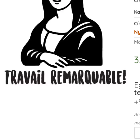
Ci
Ka
Cí
N
Má
3
E
t
+
Ame
me