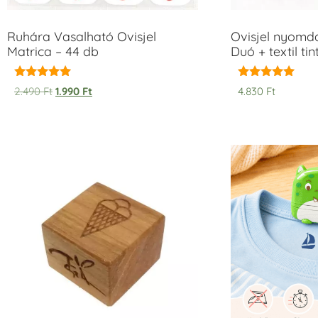
Ruhára Vasalható Ovisjel
Ovisjel nyomd
Matrica – 44 db
Duó + textil ti
Értékelés:
Értékelés:
2.490
Ft
1.990
Ft
4.830
Ft
5.00
5.00
/ 5
/ 5