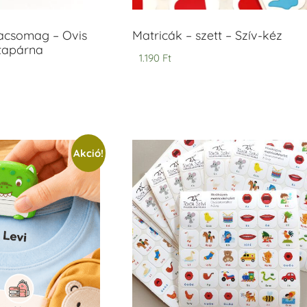
acsomag – Ovis
Matricák – szett – Szív-kéz
ntapárna
1.190
Ft
Akció!