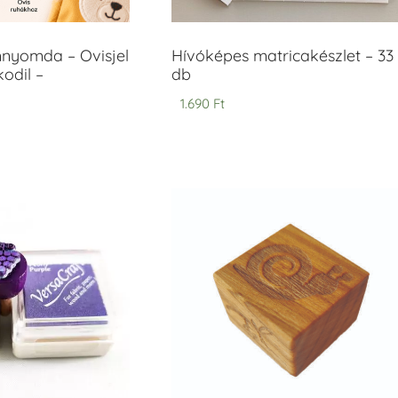
mnyomda – Ovisjel
Hívóképes matricakészlet – 33
odil –
db
1.690
Ft