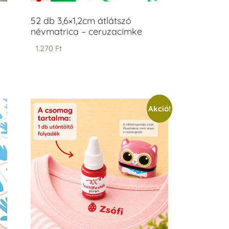
52 db 3,6×1,2cm átlátszó
névmatrica – ceruzacímke
1.270
Ft
Akció!