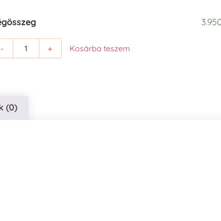
égösszeg
3.950
-
+
Kosárba teszem
 (0)