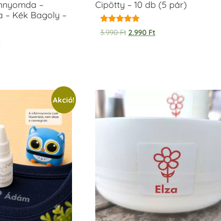
ámnyomda –
Cipötty – 10 db (5 pár)
a – Kék Bagoly –
Értékelés:
3.990
Ft
2.990
Ft
5.00
t
/ 5
Akció!