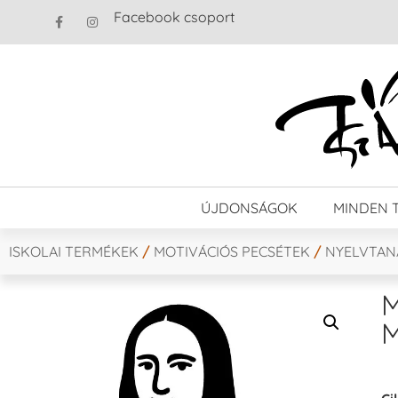
Facebook csoport
ÚJDONSÁGOK
MINDEN 
ISKOLAI TERMÉKEK
/
MOTIVÁCIÓS PECSÉTEK
/
NYELVTAN
M
M