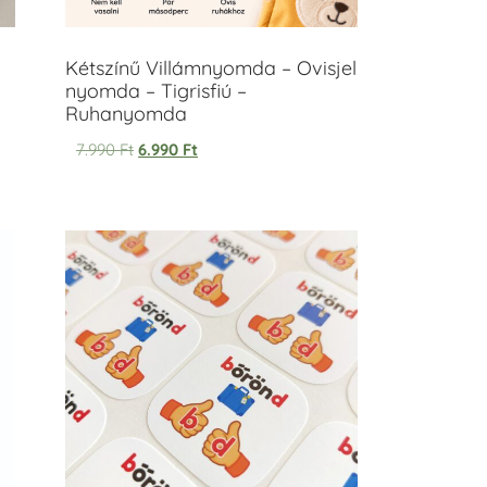
Kétszínű Villámnyomda – Ovisjel
nyomda – Tigrisfiú –
Ruhanyomda
7.990
Ft
6.990
Ft