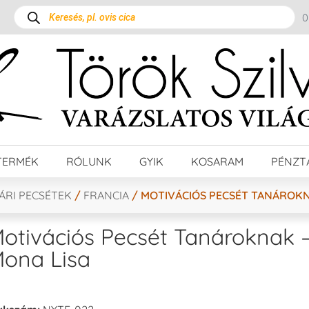
TERMÉK
RÓLUNK
GYIK
KOSARAM
PÉNZT
ÁRI PECSÉTEK
/
FRANCIA
/ MOTIVÁCIÓS PECSÉT TANÁROKN
otivációs Pecsét Tanároknak 
ona Lisa