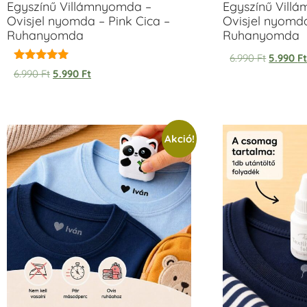
Egyszínű Villámnyomda –
Egyszínű Vill
Ovisjel nyomda – Pink Cica –
Ovisjel nyomd
Ruhanyomda
Ruhanyomda
6.990
Ft
5.990
F
Értékelés:
6.990
Ft
5.990
Ft
5.00
/ 5
Akció!