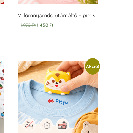
Villámnyomda utántöltő – piros
1.950
Ft
1.450
Ft
Akció!