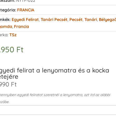
kkszám:
NYTF-022
tegória:
FRANCIA
mkék:
Egyedi Felirat
,
Tanári Pecsét
,
Pecsét
,
Tanári
,
Bélyegz
yomda
,
Francia
rka:
TSz
.950
Ft
gyedi felirat a lenyomatra és a kocka
etejére
990 Ft
nnyiben egyedi feliratot szeretnél a lenyomatra, azt írd az alábbi
zőbe.