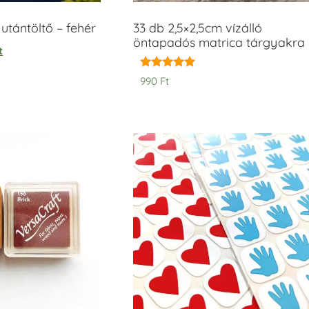
tántöltő – fehér
33 db 2,5×2,5cm vízálló
öntapadós matrica tárgyakra
t
Értékelés:
990
Ft
5.00
/ 5