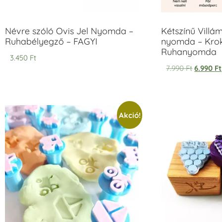
Névre szóló Ovis Jel Nyomda –
Kétszínű Villá
Ruhabélyegző – FAGYI
nyomda – Krok
Ruhanyomda
3.450
Ft
7.990
Ft
6.990
Ft
Akció!