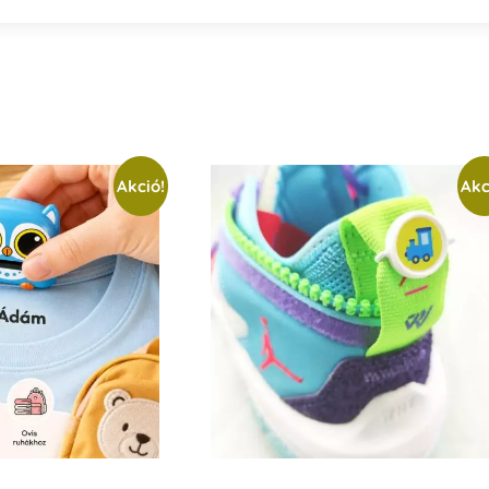
Akció!
Akc