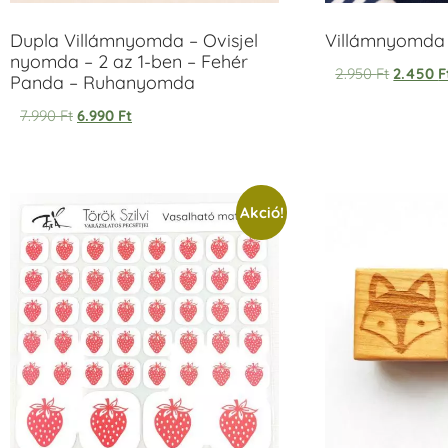
Dupla Villámnyomda – Ovisjel
Villámnyomda u
nyomda – 2 az 1-ben – Fehér
2.950
Ft
2.450
F
Panda – Ruhanyomda
7.990
Ft
6.990
Ft
Akció!