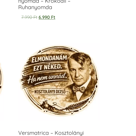
nyomda – Krokodil –
Ruhanyomda
7.990
Ft
6.990
Ft
Versmatrica – Kosztolányi