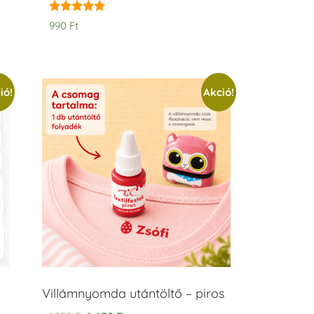
Értékelés:
990
Ft
5.00
/ 5
ió!
Akció!
Villámnyomda utántöltő – piros