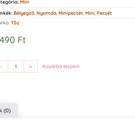
tegória:
Mini
mkék:
Bélyegző
,
Nyomda
,
Minipecsét
,
Mini
,
Pecsét
rka:
TSz
.490
Ft
-
+
Kosárba teszem
 (0)