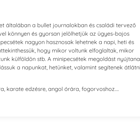
t általában a bullet journalokban és családi tervező
el könnyen és gyorsan jelölhetjük az ügyes-bajos
nipecsétek nagyon hasznosak lehetnek a napi, heti és
áttekinthessük, hogy mikor voltunk elfoglaltak, mikor
tunk külföldön stb. A minipecsétek megoldást nyújtan
lássuk a napunkat, hetünket, valamint segítenek átlátn
sra, karate edzésre, angol órára, fogorvoshoz….