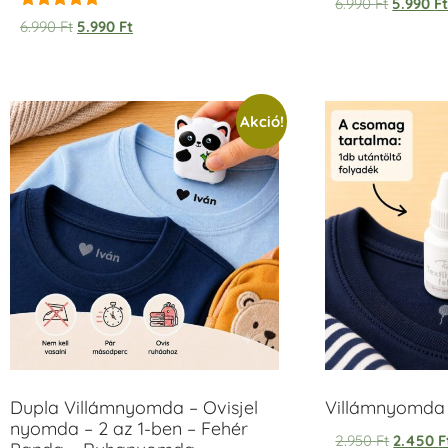
6.990
Ft
5.990
F
Értékelés:
6.990
Ft
5.990
Ft
5.00
/ 5
Akció!
Dupla Villámnyomda – Ovisjel
Villámnyomda u
nyomda – 2 az 1-ben – Fehér
2.950
Ft
2.450
F