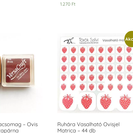
1.270
Ft
Akc
acsomag – Ovis
Ruhára Vasalható Ovisjel
ntapárna
Matrica – 44 db