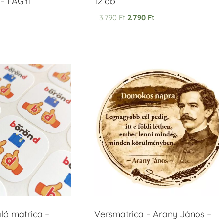
– FAGYI
12 db
3.790
Ft
2.790
Ft
áló matrica –
Versmatrica – Arany János –