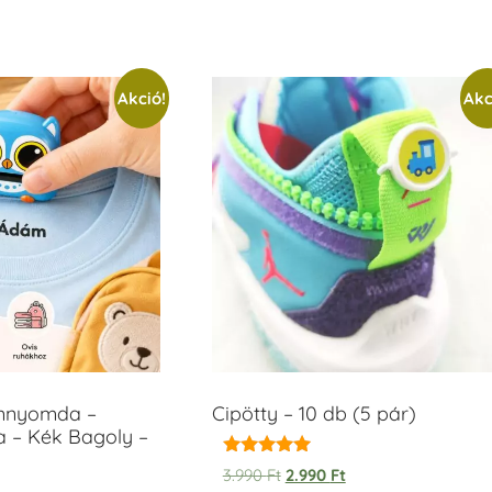
Akció!
Akc
ámnyomda –
Cipötty – 10 db (5 pár)
a – Kék Bagoly –
Értékelés:
3.990
Ft
2.990
Ft
5.00