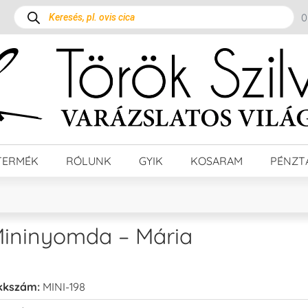
TERMÉK
RÓLUNK
GYIK
KOSARAM
PÉNZT
ininyomda – Mária
kkszám:
MINI-198