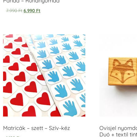
Panda – Ruhanyomda
7.990
Ft
6.990
Ft
Matricák – szett – Szív-kéz
Ovisjel nyomd
Duó + textil ti