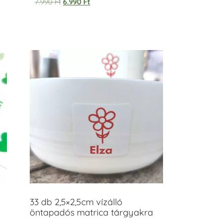
7.990
Ft
6.990
Ft
33 db 2,5×2,5cm vízálló
öntapadós matrica tárgyakra