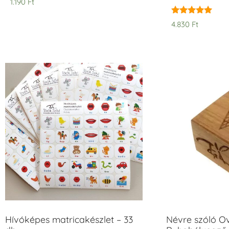
1.190
Ft
Értékelés:
4.830
Ft
5.00
/ 5
Hívóképes matricakészlet – 33
Névre szóló O