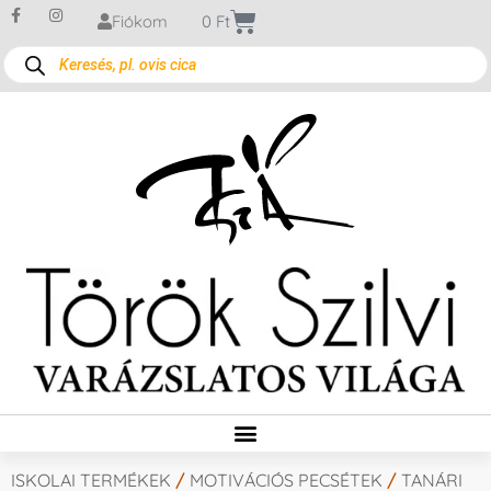
Fiókom
0
Ft
ISKOLAI TERMÉKEK
/
MOTIVÁCIÓS PECSÉTEK
/
TANÁRI