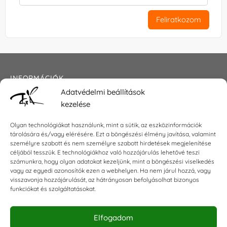
Feliratkozom
INFORMÁCIÓK
Adatvédelmi beállítások
Általános szerződési feltételek
kezelése
Adatkezelési tájékoztató
Impresszum
Olyan technológiákat használunk, mint a sütik, az eszközinformációk
tárolására és/vagy elérésére. Ezt a böngészési élmény javítása, valamint
személyre szabott és nem személyre szabott hirdetések megjelenítése
céljából tesszük. E technológiákhoz való hozzájárulás lehetővé teszi
KAPCSOLAT
számunkra, hogy olyan adatokat kezeljünk, mint a böngészési viselkedés
vagy az egyedi azonosítók ezen a webhelyen. Ha nem járul hozzá, vagy
visszavonja hozzájárulását, az hátrányosan befolyásolhat bizonyos
E-mail:
shop@torokszilvi.com
funkciókat és szolgáltatásokat.
Telefon: +36 30 6767872
Elfogadom
KÖZÖSSÉGI