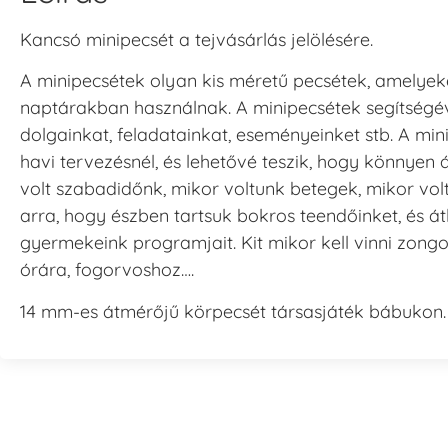
Kancsó minipecsét a tejvásárlás jelölésére.
A minipecsétek olyan kis méretű pecsétek, amelyeke
naptárakban használnak. A minipecsétek segítségév
dolgainkat, feladatainkat, eseményeinket stb. A mi
havi tervezésnél, és lehetővé teszik, hogy könnyen 
volt szabadidőnk, mikor voltunk betegek, mikor vol
arra, hogy észben tartsuk bokros teendőinket, és át
gyermekeink programjait. Kit mikor kell vinni zongo
órára, fogorvoshoz….
14 mm-es átmérőjű körpecsét társasjáték bábukon.