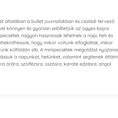
t általában a bullet journalokban és családi tervező
el könnyen és gyorsan jelölhetjük az ügyes-bajos
nipecsétek nagyon hasznosak lehetnek a napi, heti és
áttekinthessük, hogy mikor voltunk elfoglaltak, mikor
tunk külföldön stb. A minipecsétek megoldást nyújtan
lássuk a napunkat, hetünket, valamint segítenek átlátn
ra órára, szolfézsra, úszásra, karate edzésre, angol