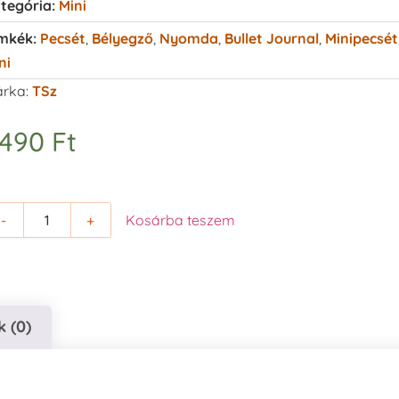
tegória:
Mini
mkék:
Pecsét
,
Bélyegző
,
Nyomda
,
Bullet Journal
,
Minipecsét
ni
rka:
TSz
.490
Ft
-
+
Kosárba teszem
 (0)