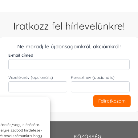
Iratkozz fel hírlevelünkre!
Ne maradj le újdonságainkról, akcióinkról!
E-mail címed
Vezetéknév (opcionális)
Keresztnév (opcionális)
Feliratkozom
sára és/vagy elérésére.
élyre szabott hirdetések
ővé teszi számunkra, hogy
T
KÖZÖSSÉGI