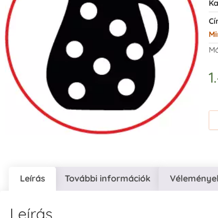
Ka
Cí
Mi
Má
1
Leírás
További információk
Vélemények
Leírás