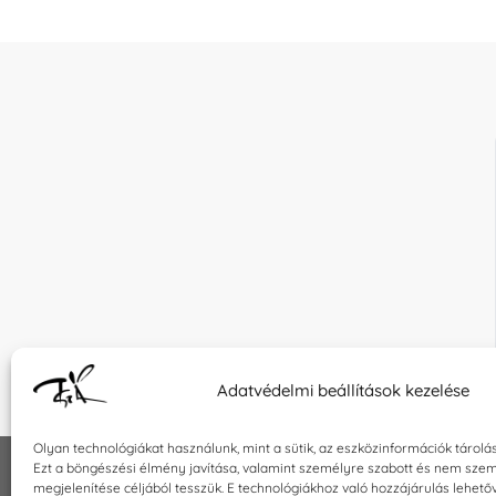
Adatvédelmi beállítások kezelése
Olyan technológiákat használunk, mint a sütik, az eszközinformációk tárolá
Ezt a böngészési élmény javítása, valamint személyre szabott és nem szem
megjelenítése céljából tesszük. E technológiákhoz való hozzájárulás lehet
INFORMÁCIÓK
KAPCSOLA