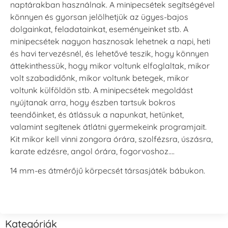
naptárakban használnak. A minipecsétek segítségével
könnyen és gyorsan jelölhetjük az ügyes-bajos
dolgainkat, feladatainkat, eseményeinket stb. A
minipecsétek nagyon hasznosak lehetnek a napi, heti
és havi tervezésnél, és lehetővé teszik, hogy könnyen
áttekinthessük, hogy mikor voltunk elfoglaltak, mikor
volt szabadidőnk, mikor voltunk betegek, mikor
voltunk külföldön stb. A minipecsétek megoldást
nyújtanak arra, hogy észben tartsuk bokros
teendőinket, és átlássuk a napunkat, hetünket,
valamint segítenek átlátni gyermekeink programjait.
Kit mikor kell vinni zongora órára, szolfézsra, úszásra,
karate edzésre, angol órára, fogorvoshoz….
14 mm-es átmérőjű körpecsét társasjáték bábukon.
Kategóriák