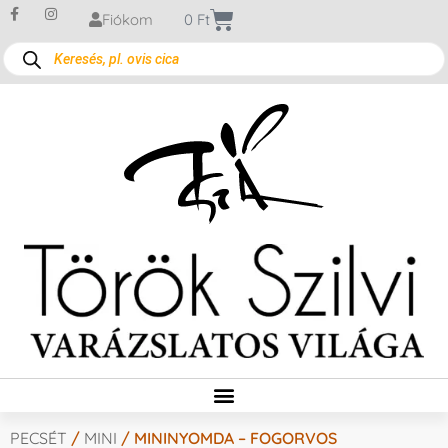
Fiókom
0
Ft
PECSÉT
/
MINI
/ MININYOMDA – FOGORVOS