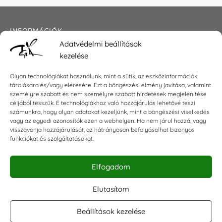
INFORMÁCIÓK
Adatvédelmi beállítások
Általános szerződési feltételek
kezelése
Adatkezelési tájékoztató
Impresszum
Olyan technológiákat használunk, mint a sütik, az eszközinformációk
tárolására és/vagy elérésére. Ezt a böngészési élmény javítása, valamint
személyre szabott és nem személyre szabott hirdetések megjelenítése
céljából tesszük. E technológiákhoz való hozzájárulás lehetővé teszi
KAPCSOLAT
számunkra, hogy olyan adatokat kezeljünk, mint a böngészési viselkedés
vagy az egyedi azonosítók ezen a webhelyen. Ha nem járul hozzá, vagy
visszavonja hozzájárulását, az hátrányosan befolyásolhat bizonyos
E-mail:
shop@torokszilvi.com
funkciókat és szolgáltatásokat.
Telefon: +36 30 6767872
Elfogadom
KÖZÖSSÉGI
Elutasítom
Beállítások kezelése
Facebook csoport