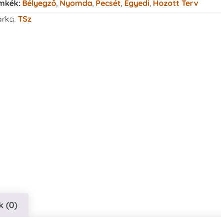
mkék:
Bélyegző
,
Nyomda
,
Pecsét
,
Egyedi
,
Hozott Terv
rka:
TSz
 (0)