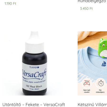
Ruhabélyegző 
1.190
Ft
3.450
Ft
Utántöltő – Fekete – VersaCraft
Kétszínű Villá