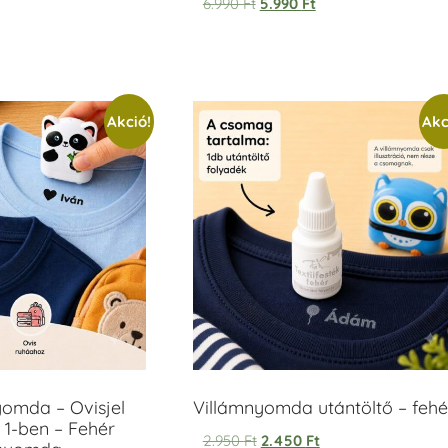
6.990
Ft
5.990
Ft
Akció!
Akc
yomda – Ovisjel
Villámnyomda utántöltő – fehé
 1-ben – Fehér
2.950
Ft
2.450
Ft