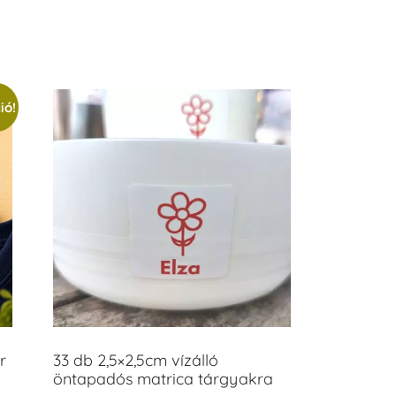
/ 5
ió!
r
33 db 2,5×2,5cm vízálló
öntapadós matrica tárgyakra