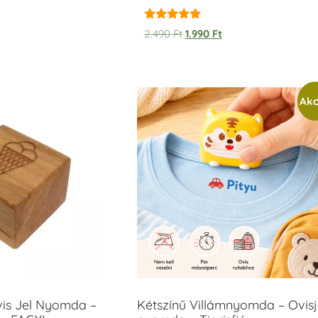
Értékelés:
2.490
Ft
1.990
Ft
5.00
/ 5
Akc
vis Jel Nyomda –
Kétszínű Villámnyomda – Ovisj