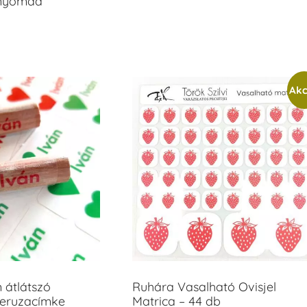
anyomda
Akc
m átlátszó
Ruhára Vasalható Ovisjel
ceruzacímke
Matrica – 44 db