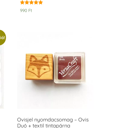
Értékelés:
990
Ft
5.00
/ 5
ió!
Ovisjel nyomdacsomag – Ovis
Duó + textil tintapárna