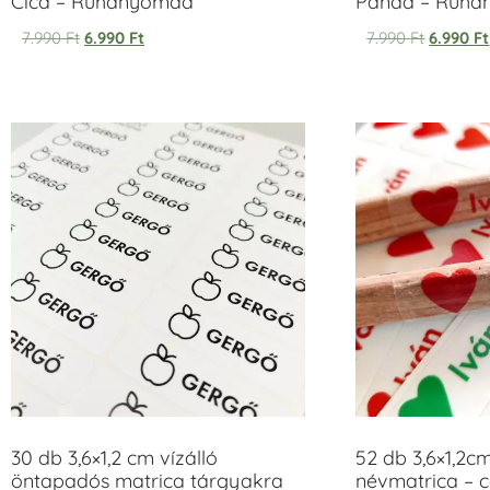
Cica – Ruhanyomda
Panda – Ruh
7.990
Ft
6.990
Ft
7.990
Ft
6.990
Ft
30 db 3,6×1,2 cm vízálló
52 db 3,6×1,2c
öntapadós matrica tárgyakra
névmatrica – 