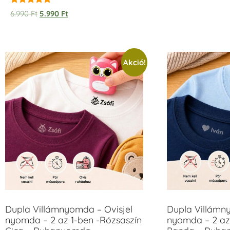
Értékelés:
6.990
Ft
5.990
Ft
5.00
/ 5
Akció!
Dupla Villámnyomda – Ovisjel
Dupla Villámn
nyomda – 2 az 1-ben -Rózsaszín
nyomda – 2 az