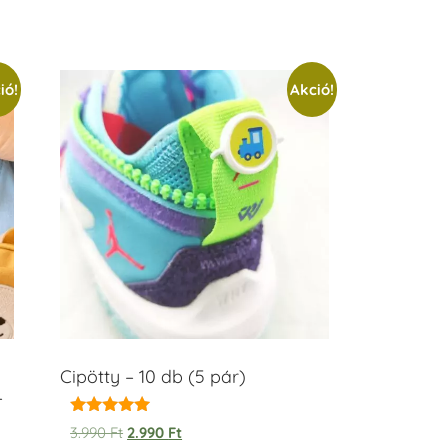
ió!
Akció!
Cipötty – 10 db (5 pár)
–
Értékelés:
3.990
Ft
2.990
Ft
5.00