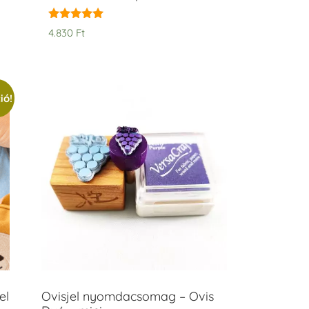
Értékelés:
4.830
Ft
5.00
/ 5
ió!
el
Ovisjel nyomdacsomag – Ovis