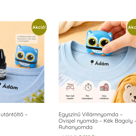
Akció!
Akc
utántöltő –
Egyszínű Villámnyomda –
Ovisjel nyomda – Kék Bagoly 
Ruhanyomda