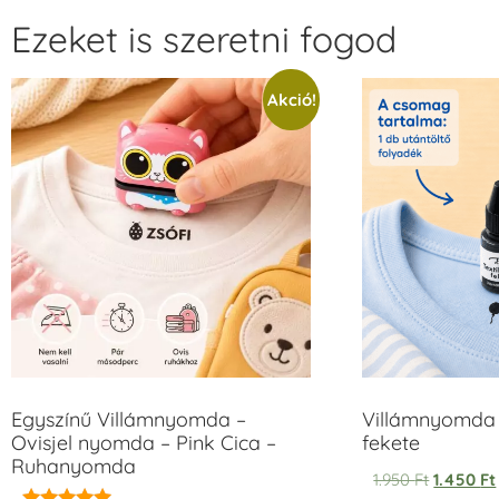
Ezeket is szeretni fogod
Akció!
Egyszínű Villámnyomda –
Villámnyomda 
Ovisjel nyomda – Pink Cica –
fekete
Ruhanyomda
1.950
Ft
1.450
Ft