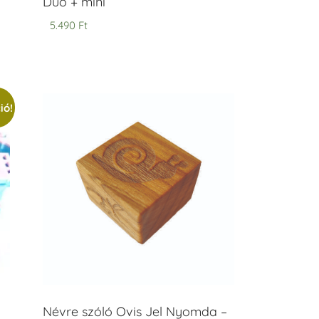
Duó + mini
5.490
Ft
ió!
Névre szóló Ovis Jel Nyomda –