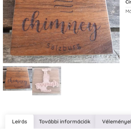
Cí
Má
Leírás
További információk
Vélemények