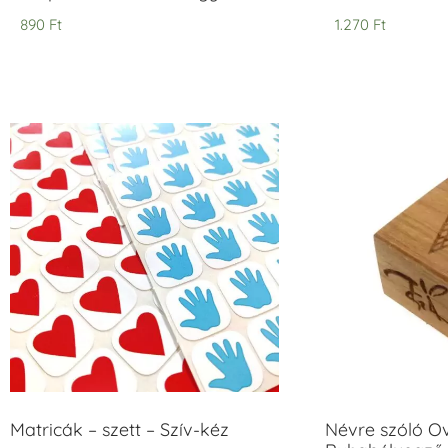
890
Ft
1.270
Ft
Matricák – szett – Szív-kéz
Névre szóló O