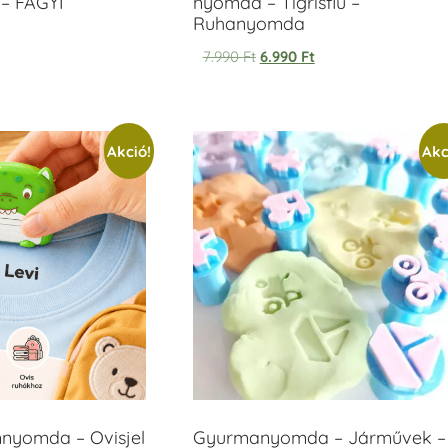
– FAGYI
nyomda – Tigrisfiú –
Ruhanyomda
7.990
Ft
6.990
Ft
Akció!
Akc
mnyomda – Ovisjel
Gyurmanyomda – Járművek –