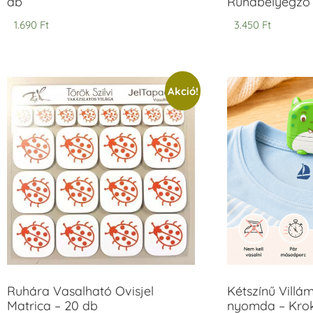
db
Ruhabélyegző 
1.690
Ft
3.450
Ft
Akció!
Ruhára Vasalható Ovisjel
Kétszínű Villá
Matrica – 20 db
nyomda – Krok