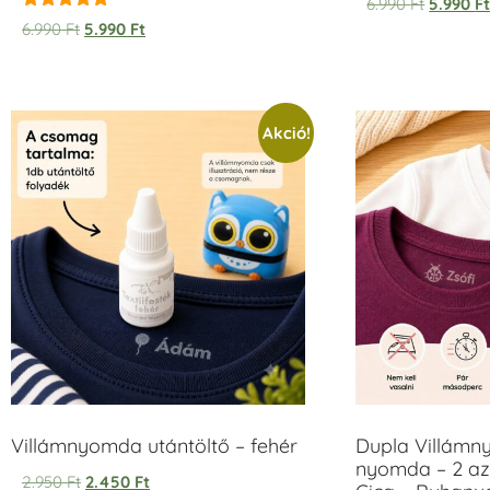
6.990
Ft
5.990
F
Értékelés:
6.990
Ft
5.990
Ft
5.00
/ 5
Akció!
Villámnyomda utántöltő – fehér
Dupla Villámn
nyomda – 2 az
2.950
Ft
2.450
Ft