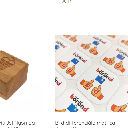
1.190
Ft
vis Jel Nyomda –
B–d differenciáló matrica –