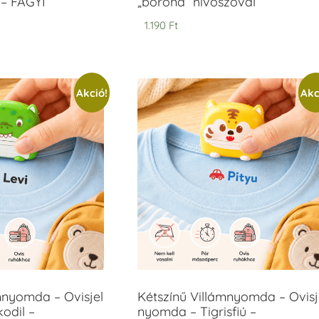
– FAGYI
„bőrönd” hívószóval
1.190
Ft
Akció!
Akc
mnyomda – Ovisjel
Kétszínű Villámnyomda – Ovisj
odil –
nyomda – Tigrisfiú –