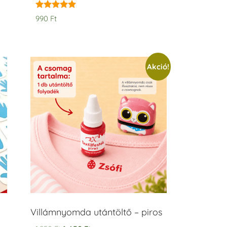
Értékelés:
990
Ft
5.00
/ 5
Akció!
Villámnyomda utántöltő – piros