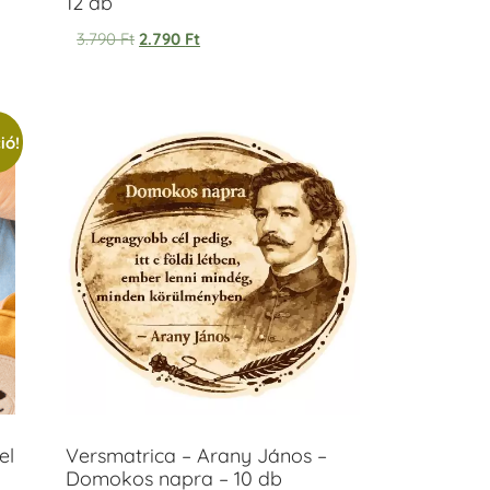
12 db
3.790
Ft
2.790
Ft
ió!
el
Versmatrica – Arany János –
Domokos napra – 10 db