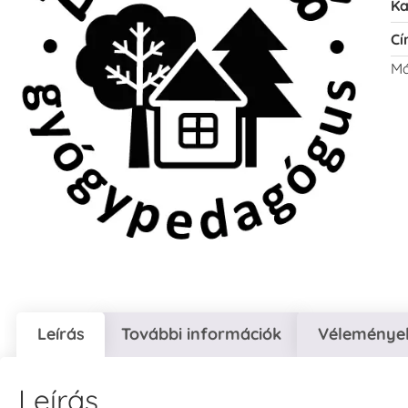
Ka
Cí
Má
Leírás
További információk
Vélemények
Leírás