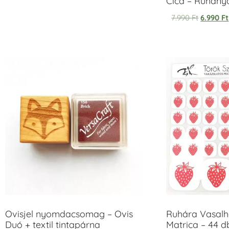
Cica – Ruhan
7.990
Ft
6.990
Ft
Ovisjel nyomdacsomag – Ovis
Ruhára Vasalha
Duó + textil tintapárna
Matrica – 44 d