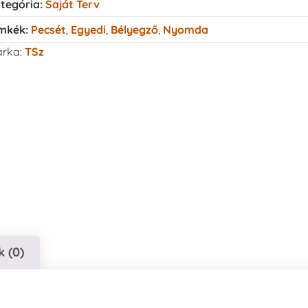
tegória:
Saját Terv
mkék:
Pecsét
,
Egyedi
,
Bélyegző
,
Nyomda
rka:
TSz
 (0)