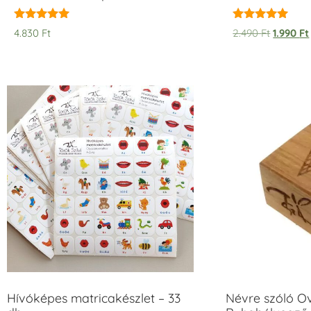
Értékelés:
Értékelés:
4.830
Ft
2.490
Ft
1.990
Ft
5.00
5.00
/ 5
/ 5
Hívóképes matricakészlet – 33
Névre szóló O