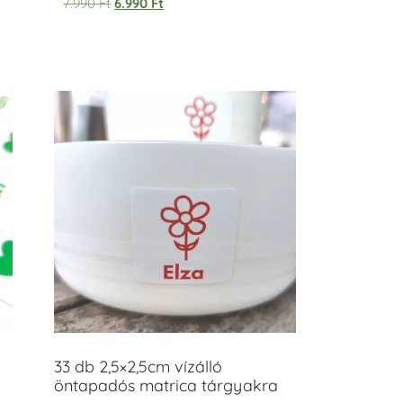
7.990
Ft
6.990
Ft
33 db 2,5×2,5cm vízálló
öntapadós matrica tárgyakra