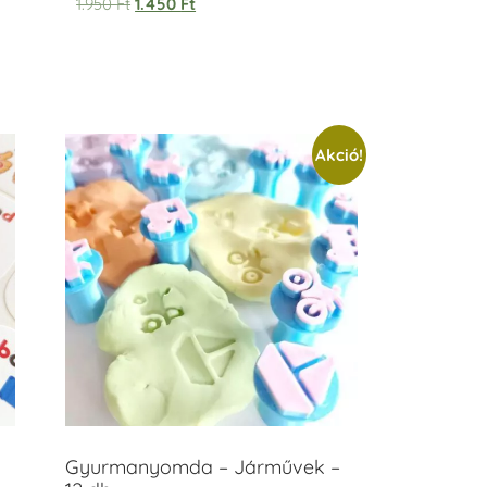
1.950
Ft
1.450
Ft
Akció!
Gyurmanyomda – Járművek –