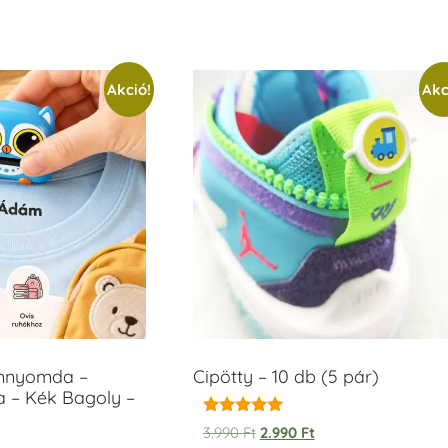
Akció!
Akc
ámnyomda –
Cipötty – 10 db (5 pár)
a – Kék Bagoly –
Értékelés:
3.990
Ft
2.990
Ft
5.00