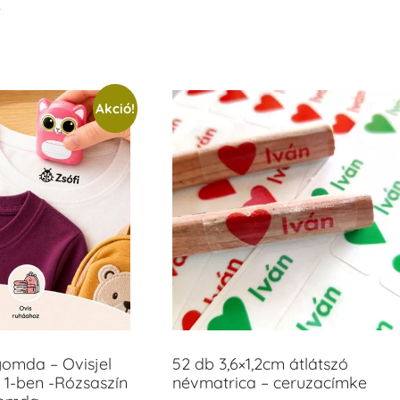
t
/ 5
Akció!
yomda – Ovisjel
52 db 3,6×1,2cm átlátszó
 1-ben -Rózsaszín
névmatrica – ceruzacímke