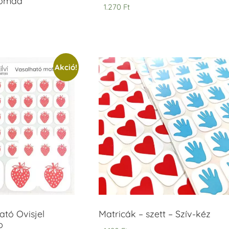
yomda
1.270
Ft
Akció!
tó Ovisjel
Matricák – szett – Szív-kéz
b