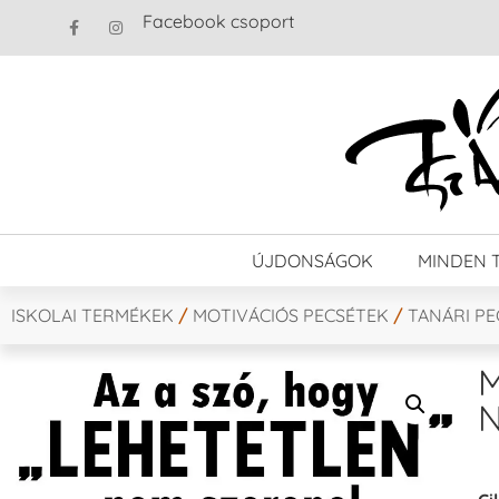
Facebook csoport
ÚJDONSÁGOK
MINDEN 
ISKOLAI TERMÉKEK
/
MOTIVÁCIÓS PECSÉTEK
/
TANÁRI P
M
N