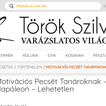
TERMÉK
RÓLUNK
GYIK
KOSARAM
PÉNZT
ECSÉTEK
/
TÖRTÉNELEM
/ MOTIVÁCIÓS PECSÉT TANÁROKNA
otivációs Pecsét Tanároknak 
apóleon – Lehetetlen