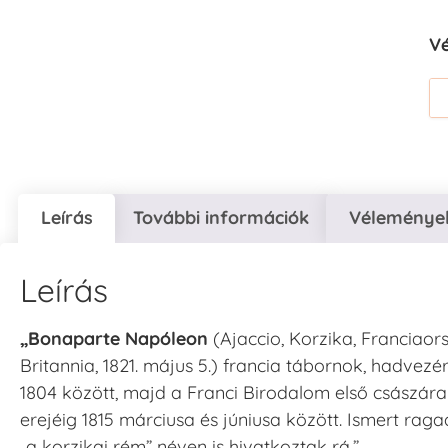
V
Leírás
További információk
Vélemények
Leírás
„Bonaparte Napóleon
(Ajaccio, Korzika, Franciaors
Britannia, 1821. május 5.) francia tábornok, hadvezér
1804 között, majd a Franci Birodalom első császár
erejéig 1815 márciusa és júniusa között. Ismert ragad
„a korzikai rém” néven is hivatkoztak rá.”