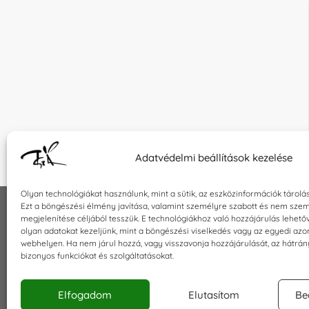
Adatvédelmi beállítások kezelése
Olyan technológiákat használunk, mint a sütik, az eszközinformációk tárolá
Ezt a böngészési élmény javítása, valamint személyre szabott és nem szem
megjelenítése céljából tesszük. E technológiákhoz való hozzájárulás lehet
INFORMÁCIÓK
KAPCSOLA
olyan adatokat kezeljünk, mint a böngészési viselkedés vagy az egyedi azo
webhelyen. Ha nem járul hozzá, vagy visszavonja hozzájárulását, az hátrá
Általános szerződési feltételek
E-mail:
sho
bizonyos funkciókat és szolgáltatásokat.
Adatkezelési tájékoztató
Telefon: +3
Impresszum
Elfogadom
Elutasítom
Be