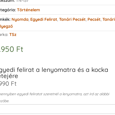
kkszám:
TN-137
tegória:
Történelem
mkék:
Nyomda
,
Egyedi Felirat
,
Tanári Pecsét
,
Pecsét
,
Tanári
lyegző
rka:
TSz
.950
Ft
gyedi felirat a lenyomatra és a kocka
etejére
990 Ft
nnyiben egyedi feliratot szeretnél a lenyomatra, azt írd az alábbi
zőbe.