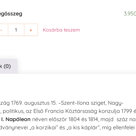
égösszeg
3.950
-
+
Kosárba teszem
 (0)
zág 1769. augusztus 15. –Szent-Ilona sziget, Nagy-
, politikus, az Első Francia Köztársaság konzulja 1799 
a
I. Napóleon
néven először 1804 és 1814, majd száz n
ványnevei „a korzikai” és „a kis káplár”, míg ellenfelei