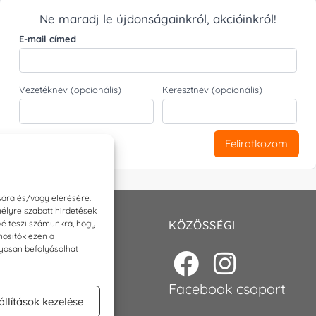
Ne maradj le újdonságainkról, akcióinkról!
E-mail címed
Vezetéknév (opcionális)
Keresztnév (opcionális)
Feliratkozom
sára és/vagy elérésére.
élyre szabott hirdetések
ővé teszi számunkra, hogy
T
KÖZÖSSÉGI
nosítók ezen a
nyosan befolyásolhat
p@torokszilvi.com
6 30 6767872
Facebook csoport
állítások kezelése