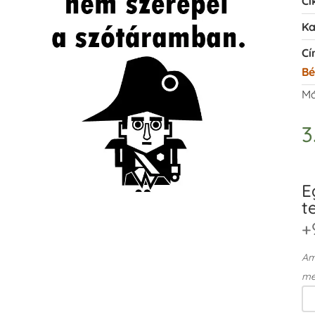
Ci
Ka
Cí
Bé
Má
3
E
t
+
Ame
me