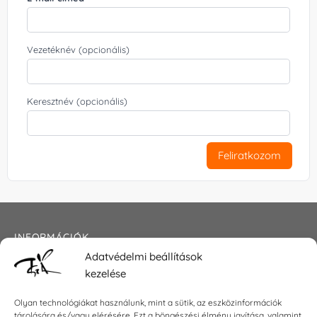
Vezetéknév (opcionális)
Keresztnév (opcionális)
Feliratkozom
INFORMÁCIÓK
Adatvédelmi beállítások
Általános szerződési feltételek
kezelése
Adatkezelési tájékoztató
Impresszum
Olyan technológiákat használunk, mint a sütik, az eszközinformációk
tárolására és/vagy elérésére. Ezt a böngészési élmény javítása, valamint