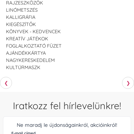
RAJZESZKÖZÖK
LINÓMETSZÉS
KALLIGRÁFIA
KIEGÉSZÍTŐK
KÖNYVEK - KEDVENCEK
KREATÍV JÁTÉKOK
FOGLALKOZTATÓ FÜZET
AJÁNDÉKKÁRTYA
NAGYKERESKEDELEM
KULTÚRMASZK
❮
❯
Iratkozz fel hírlevelünkre!
Ne maradj le újdonságainkról, akcióinkról!
E-mail címed