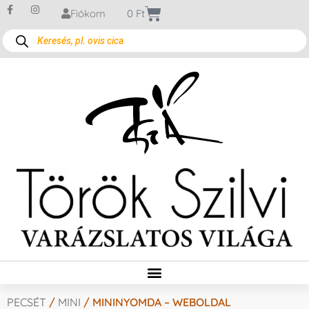
Fiókom
0
Ft
PECSÉT
/
MINI
/ MININYOMDA – WEBOLDAL