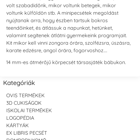
volt szabadidőnk, mikor voltunk betegek, mikor
voltunk külföldön stb. A minipecsétek megoldást
nyújtanak arra, hogy észben tartsuk bokros
teendőinket, és átlássuk a napunkat, hetünket,
valamint segítenek átlátni gyermekeink programjait.
Kit mikor kell vinni zongora órára, szolfézsra, úszásra,
karate edzésre, angol órára, fogorvoshoz….
14 mm-es átmérőjű körpecsét társasjáték bábukon.
Kategóriák
OVIS TERMÉKEK
3D CUKISÁGOK
ISKOLAI TERMÉKEK
LOGOPÉDIA
KÁRTYÁK
EX LIBRIS PECSÉT